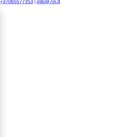
+37065577353
|
info@7in.lt