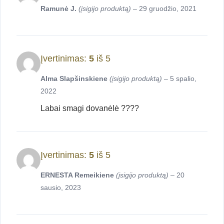
Ramunė J.
(įsigijo produktą)
–
29 gruodžio, 2021
Įvertinimas:
5
iš 5
Alma Slapšinskiene
(įsigijo produktą)
–
5 spalio,
2022
Labai smagi dovanėlė ????
Įvertinimas:
5
iš 5
ERNESTA Remeikiene
(įsigijo produktą)
–
20
sausio, 2023