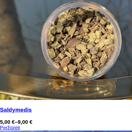
Saldymedis
5,00
€
–
9,00
€
Price
Peržiūrėti
range: