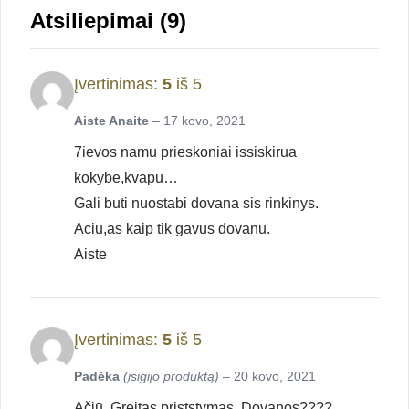
Atsiliepimai (9)
Įvertinimas:
5
iš 5
Aiste Anaite
–
17 kovo, 2021
7ievos namu prieskoniai issiskirua
kokybe,kvapu…
Gali buti nuostabi dovana sis rinkinys.
Aciu,as kaip tik gavus dovanu.
Aiste
Įvertinimas:
5
iš 5
Padėka
(įsigijo produktą)
–
20 kovo, 2021
Ačiū. Greitas priststymas. Dovanos????