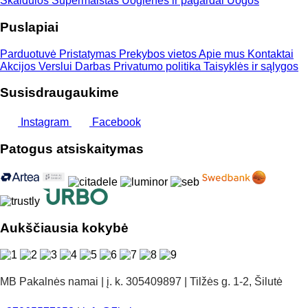
Skaidulos
Supermaistas
Uogienės ir pagardai
Uogos
Puslapiai
Parduotuvė
Pristatymas
Prekybos vietos
Apie mus
Kontaktai
Akcijos
Verslui
Darbas
Privatumo politika
Taisyklės ir sąlygos
Susisdraugaukime
Instagram
Facebook
Patogus atsiskaitymas
Aukščiausia kokybė
MB Pakalnės namai | į. k. 305409897 | Tilžės g. 1-2, Šilutė