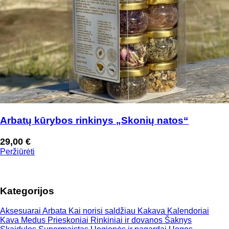
Arbatų kūrybos rinkinys „Skonių natos“
29,00
€
Peržiūrėti
Kategorijos
Aksesuarai
Arbata
Kai norisi saldžiau
Kakava
Kalendoriai
Kava
Medus
Prieskoniai
Rinkiniai ir dovanos
Šaknys