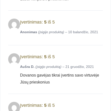
Įvertinimas:
5
iš 5
Anonimas
(įsigijo produktą)
–
10 balandžio, 2021
Įvertinimas:
5
iš 5
Aušra D.
(įsigijo produktą)
–
21 gruodžio, 2021
Dovanos gavėjas tikrai įvertins savo virtuvėje
Jūsų prieskonius
Įvertinimas:
5
iš 5