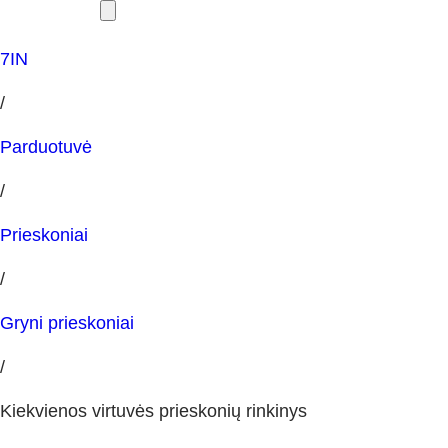
7IN
/
Parduotuvė
/
Prieskoniai
/
Gryni prieskoniai
/
Kiekvienos virtuvės prieskonių rinkinys