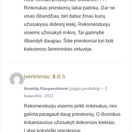
Rinkinukas prieskonių labai patinka. Dar ne
visas išbandžiau, bet dabar žinau kurių
užsisakysiu didesnį kiekį. Rekomenduoju
visiems užsisakyti rinkinį. Tai galimybė
išbandyti daugiau. Šitie prieskoniai turi būti
kiekvienos šeimininkės virtuvėje.
Įvertinimas:
5
iš 5
Aurelija Kasperukienė
(įsigijo produktą)
–
2
balandžio, 2021
Rekomenduoju visiems pirkti rinkinukus, nes
galima paragauti daug prieskonių. O išsirinkus
tinkamiausius užsisakyti didesniais kiekiais.
Labai kokybiški prieskoniai.