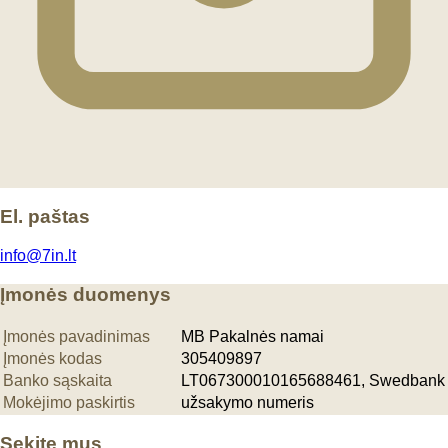
El. paštas
info@7in.lt
Įmonės duomenys
Įmonės pavadinimas
MB Pakalnės namai
Įmonės kodas
305409897
Banko sąskaita
LT067300010165688461, Swedbank
Mokėjimo paskirtis
užsakymo numeris
Sekite mus