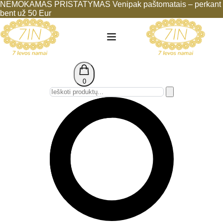
Eiti
NEMOKAMAS PRISTATYMAS Venipak paštomatais – perkant
prie
bent už 50 Eur
turinio
0