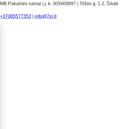
MB Pakalnės namai | į. k. 305409897 | Tilžės g. 1-2, Šilutė
+37065577353
|
info@7in.lt