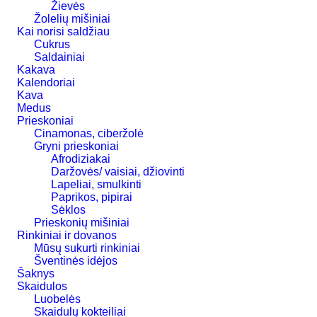
Žievės
Žolelių mišiniai
Kai norisi saldžiau
Cukrus
Saldainiai
Kakava
Kalendoriai
Kava
Medus
Prieskoniai
Cinamonas, ciberžolė
Gryni prieskoniai
Afrodiziakai
Daržovės/ vaisiai, džiovinti
Lapeliai, smulkinti
Paprikos, pipirai
Sėklos
Prieskonių mišiniai
Rinkiniai ir dovanos
Mūsų sukurti rinkiniai
Šventinės idėjos
Šaknys
Skaidulos
Luobelės
Skaidulų kokteiliai