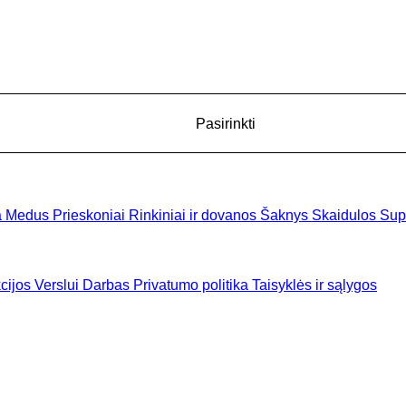
Pasirinkti
a
Medus
Prieskoniai
Rinkiniai ir dovanos
Šaknys
Skaidulos
Sup
cijos
Verslui
Darbas
Privatumo politika
Taisyklės ir sąlygos