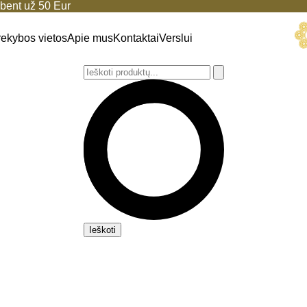
ent už 50 Eur
rekybos vietos
Apie mus
Kontaktai
Verslui
Ieškoti