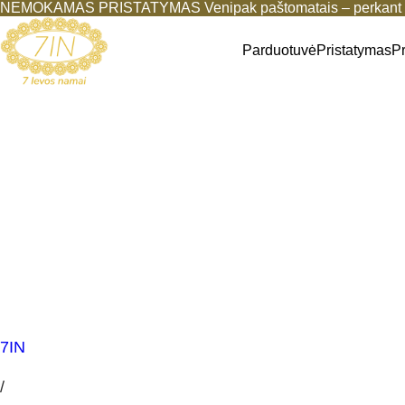
NEMOKAMAS PRISTATYMAS Venipak paštomatais – perkant b
Parduotuvė
Pristatymas
P
7IN
/