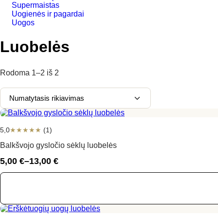
Supermaistas
Uogienės ir pagardai
Uogos
Luobelės
Rodoma
1–2
iš
2
5,0
★
★
★
★
★
(1)
Balkšvojo gysločio sėklų luobelės
5,00
€
–
13,00
€
Price
range:
5,00 €
through
13,00 €