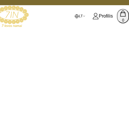
Profilis
LT
0