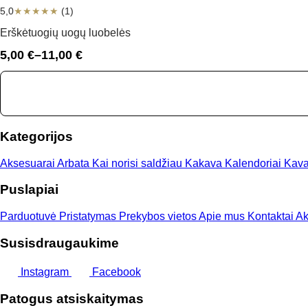
5,0
★
★
★
★
★
(1)
Erškėtuogių uogų luobelės
5,00
€
–
11,00
€
Price
range:
5,00 €
through
11,00 €
Kategorijos
Aksesuarai
Arbata
Kai norisi saldžiau
Kakava
Kalendoriai
Kav
Puslapiai
Parduotuvė
Pristatymas
Prekybos vietos
Apie mus
Kontaktai
Ak
Susisdraugaukime
Instagram
Facebook
Patogus atsiskaitymas