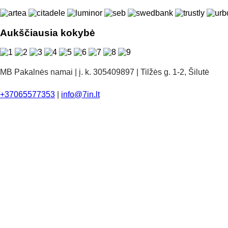
Aukščiausia kokybė
MB Pakalnės namai | į. k. 305409897 | Tilžės g. 1-2, Šilutė
+37065577353
|
info@7in.lt