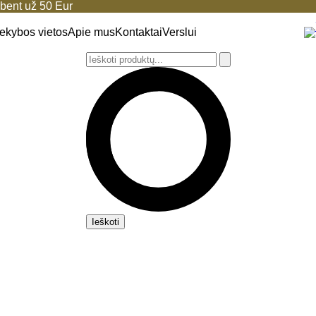
ent už 50 Eur
ekybos vietos
Apie mus
Kontaktai
Verslui
Ieškoti