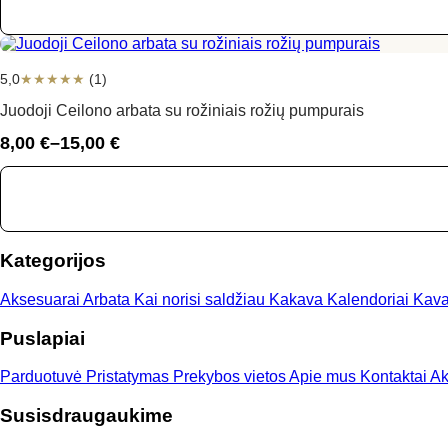
through
15,00 €
5,0
★
★
★
★
★
(1)
Juodoji Ceilono arbata su rožiniais rožių pumpurais
8,00
€
–
15,00
€
Price
range:
8,00 €
through
15,00 €
Kategorijos
Aksesuarai
Arbata
Kai norisi saldžiau
Kakava
Kalendoriai
Kav
Puslapiai
Parduotuvė
Pristatymas
Prekybos vietos
Apie mus
Kontaktai
Ak
Susisdraugaukime