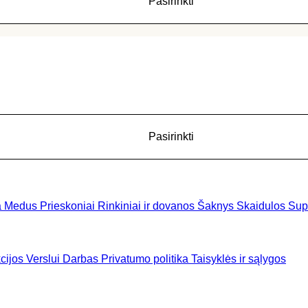
Pasirinkti
Pasirinkti
a
Medus
Prieskoniai
Rinkiniai ir dovanos
Šaknys
Skaidulos
Sup
cijos
Verslui
Darbas
Privatumo politika
Taisyklės ir sąlygos