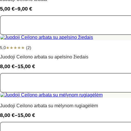
5,00
€
–
9,00
€
Price
range:
5,00 €
through
9,00 €
5,0
★
★
★
★
★
(2)
Juodoji Ceilono arbata su apelsino žiedais
8,00
€
–
15,00
€
Price
range:
8,00 €
through
15,00 €
Juodoji Ceilono arbata su mėlynom rugiagėlėm
8,00
€
–
15,00
€
Price
range:
8,00 €