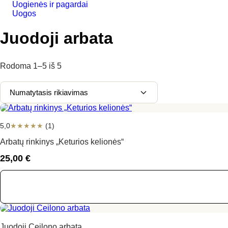
Uogienės ir pagardai
Uogos
Juodoji arbata
Rodoma
1–5
iš
5
5,0
★
★
★
★
★
(1)
Arbatų rinkinys „Keturios kelionės“
25,00
€
Juodoji Ceilono arbata