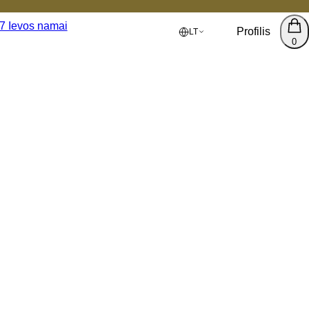
Profilis
LT
0