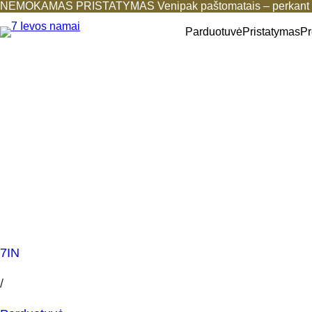
NEMOKAMAS PRISTATYMAS Venipak paštomatais – perkant b
Parduotuvė
Pristatymas
Pr
7IN
/