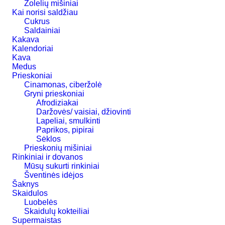
Žolelių mišiniai
Kai norisi saldžiau
Cukrus
Saldainiai
Kakava
Kalendoriai
Kava
Medus
Prieskoniai
Cinamonas, ciberžolė
Gryni prieskoniai
Afrodiziakai
Daržovės/ vaisiai, džiovinti
Lapeliai, smulkinti
Paprikos, pipirai
Sėklos
Prieskonių mišiniai
Rinkiniai ir dovanos
Mūsų sukurti rinkiniai
Šventinės idėjos
Šaknys
Skaidulos
Luobelės
Skaidulų kokteiliai
Supermaistas