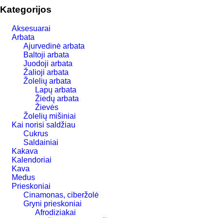
Kategorijos
Aksesuarai
Arbata
Ajurvedinė arbata
Baltoji arbata
Juodoji arbata
Žalioji arbata
Žolelių arbata
Lapų arbata
Žiedų arbata
Žievės
Žolelių mišiniai
Kai norisi saldžiau
Cukrus
Saldainiai
Kakava
Kalendoriai
Kava
Medus
Prieskoniai
Cinamonas, ciberžolė
Gryni prieskoniai
Afrodiziakai