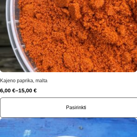
Kajeno paprika, malta
6,00
€
–
15,00
€
Price
range:
6,00 €
Pasirinkti
through
15,00 €