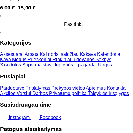
6,00
€
–
15,00
€
Price
range:
6,00 €
Pasirinkti
through
15,00 €
Kategorijos
Aksesuarai
Arbata
Kai norisi saldžiau
Kakava
Kalendoriai
Kava
Medus
Prieskoniai
Rinkiniai ir dovanos
Šaknys
Skaidulos
Supermaistas
Uogienės ir pagardai
Uogos
Puslapiai
Parduotuvė
Pristatymas
Prekybos vietos
Apie mus
Kontaktai
Akcijos
Verslui
Darbas
Privatumo politika
Taisyklės ir sąlygos
Susisdraugaukime
Instagram
Facebook
Patogus atsiskaitymas