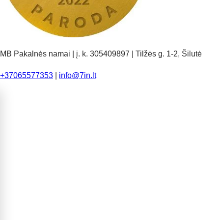
MB Pakalnės namai | į. k. 305409897 | Tilžės g. 1-2, Šilutė
+37065577353
|
info@7in.lt