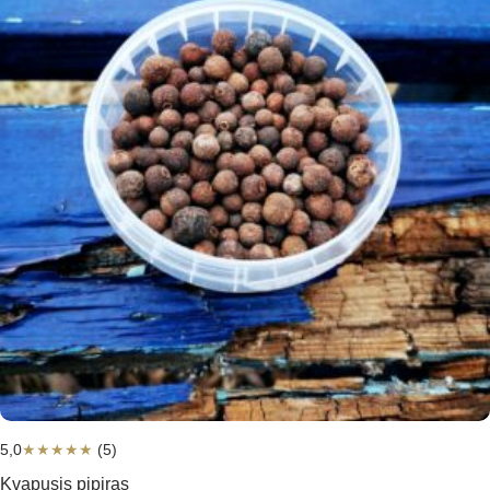
5,0
★
★
★
★
★
(5)
Kvapusis pipiras