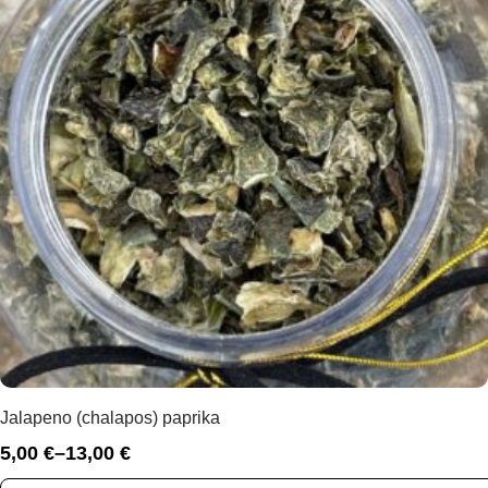
Jalapeno (chalapos) paprika
5,00
€
–
13,00
€
Price
range: