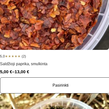
5,0
★
★
★
★
★
(2)
Saldžioji paprika, smulkinta
5,00
€
–
13,00
€
Price
range:
5,00 €
Pasirinkti
through
13,00 €