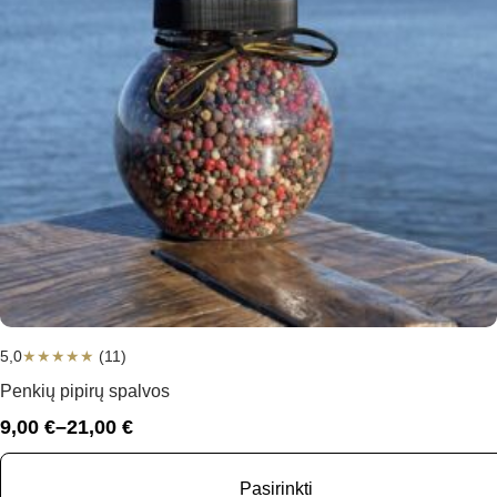
5,0
★
★
★
★
★
(11)
Penkių pipirų spalvos
9,00
€
–
21,00
€
Price
range:
9,00 €
Pasirinkti