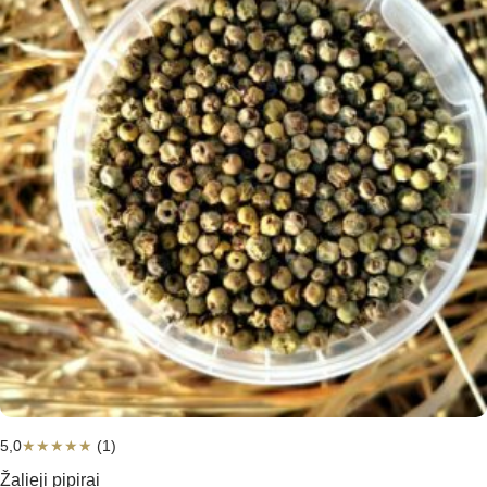
5,0
★
★
★
★
★
(1)
Žalieji pipirai