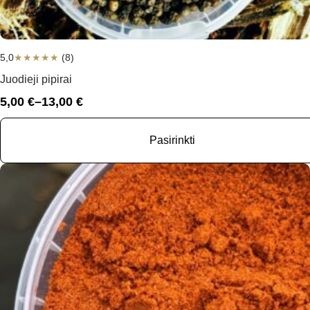
5,0
★
★
★
★
★
(8)
Juodieji pipirai
5,00
€
–
13,00
€
Price
range:
5,00 €
Pasirinkti
through
13,00 €