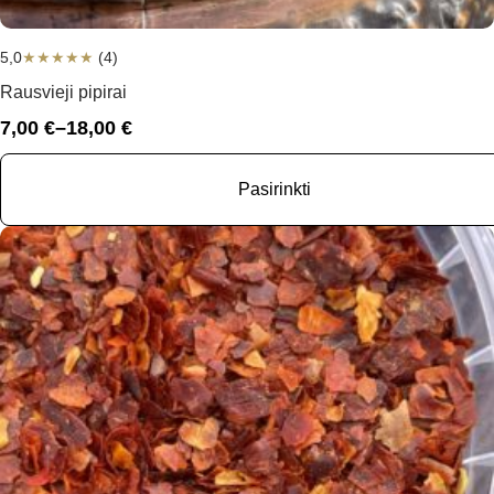
5,0
★
★
★
★
★
(4)
Rausvieji pipirai
7,00
€
–
18,00
€
Price
range:
7,00 €
Pasirinkti
through
18,00 €