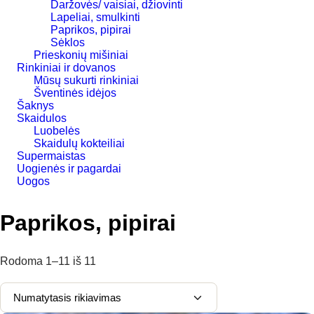
Daržovės/ vaisiai, džiovinti
Lapeliai, smulkinti
Paprikos, pipirai
Sėklos
Prieskonių mišiniai
Rinkiniai ir dovanos
Mūsų sukurti rinkiniai
Šventinės idėjos
Šaknys
Skaidulos
Luobelės
Skaidulų kokteiliai
Supermaistas
Uogienės ir pagardai
Uogos
Paprikos, pipirai
Rodoma
1–11
iš
11