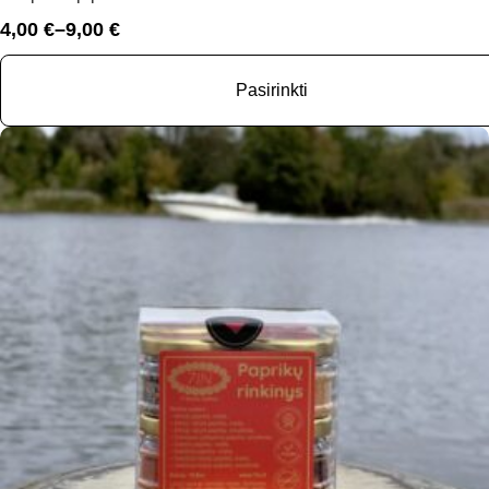
4,00
€
–
9,00
€
Price
range:
4,00 €
Pasirinkti
through
9,00 €