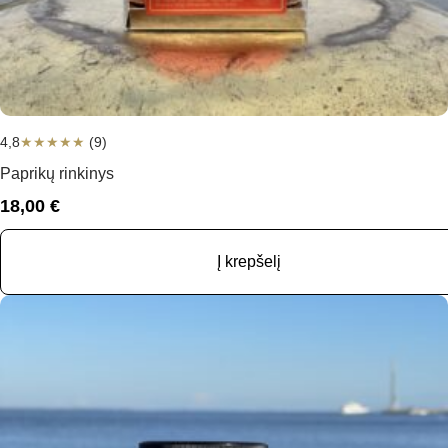
4,8
★
★
★
★
★
(9)
Paprikų rinkinys
18,00
€
Į krepšelį