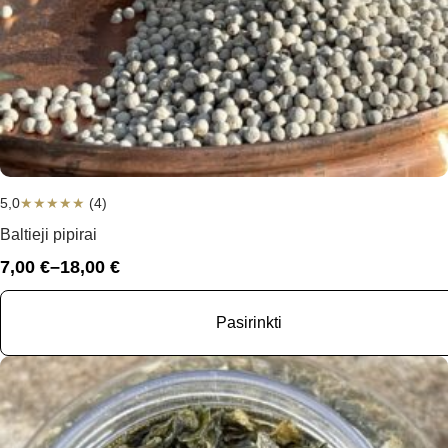
5,0
★
★
★
★
★
(4)
Baltieji pipirai
7,00
€
–
18,00
€
Price
range:
7,00 €
Pasirinkti
through
18,00 €