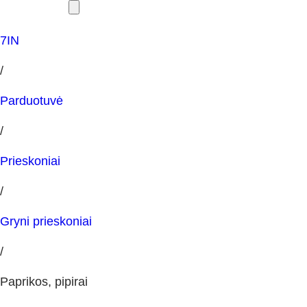
7IN
/
Parduotuvė
/
Prieskoniai
/
Gryni prieskoniai
/
Paprikos, pipirai