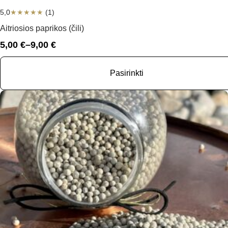
5,0
★
★
★
★
★
(1)
Aitriosios paprikos (čili)
5,00
€
–
9,00
€
Price
range:
5,00 €
Pasirinkti
through
9,00 €