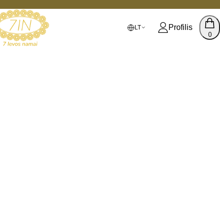
Profilis
LT
0