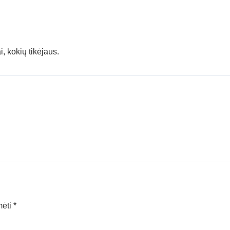
i, kokių tikėjaus.
mėti
*