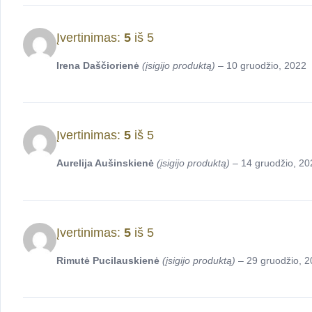
Įvertinimas:
5
iš 5
Irena Daščiorienė
(įsigijo produktą)
–
10 gruodžio, 2022
Įvertinimas:
5
iš 5
Aurelija Aušinskienė
(įsigijo produktą)
–
14 gruodžio, 20
Įvertinimas:
5
iš 5
Rimutė Pucilauskienė
(įsigijo produktą)
–
29 gruodžio, 