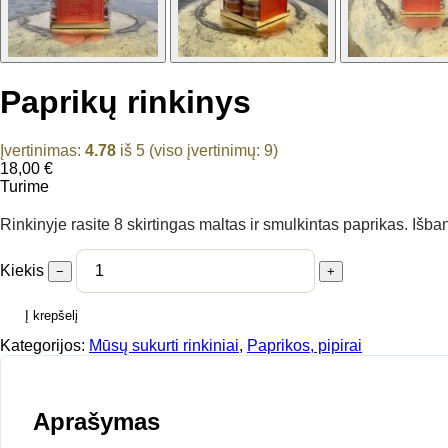
Paprikų rinkinys
Įvertinimas:
4.78
iš 5 (viso įvertinimų:
9
)
18,00
€
Turime
Rinkinyje rasite 8 skirtingas maltas ir smulkintas paprikas. Išb
Kiekis
−
+
Į krepšelį
Kategorijos:
Mūsų sukurti rinkiniai
,
Paprikos, pipirai
Aprašymas