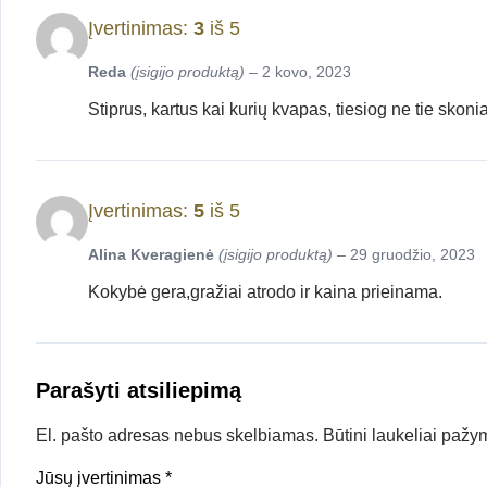
Įvertinimas:
3
iš 5
Reda
(įsigijo produktą)
–
2 kovo, 2023
Stiprus, kartus kai kurių kvapas, tiesiog ne tie skonia
Įvertinimas:
5
iš 5
Alina Kveragienė
(įsigijo produktą)
–
29 gruodžio, 2023
Kokybė gera,gražiai atrodo ir kaina prieinama.
Parašyti atsiliepimą
El. pašto adresas nebus skelbiamas.
Būtini laukeliai pažy
Jūsų įvertinimas
*