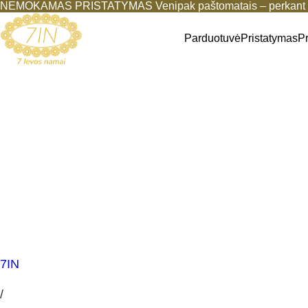
NEMOKAMAS PRISTATYMAS Venipak paštomatais – perkant b
Parduotuvė
Pristatymas
P
7IN
/