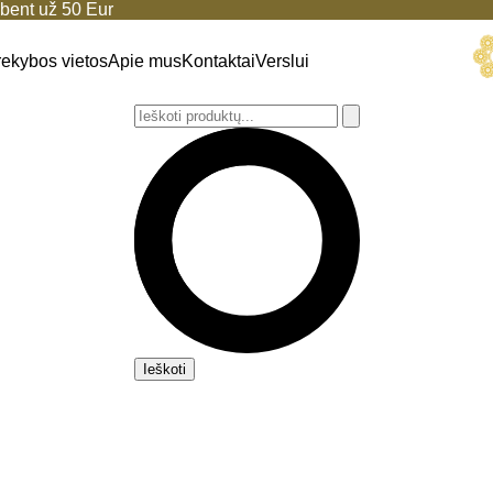
ent už 50 Eur
rekybos vietos
Apie mus
Kontaktai
Verslui
Ieškoti