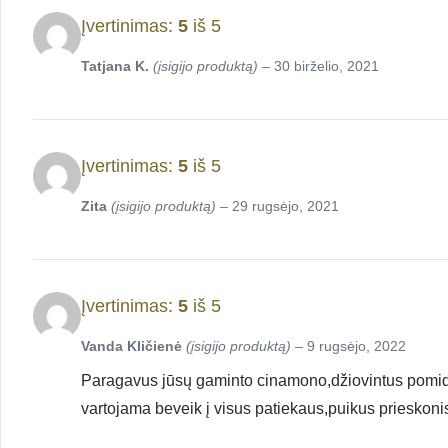
Įvertinimas:
5
iš 5
Tatjana K.
(įsigijo produktą)
–
30 birželio, 2021
Įvertinimas:
5
iš 5
Zita
(įsigijo produktą)
–
29 rugsėjo, 2021
Įvertinimas:
5
iš 5
Vanda Kličienė
(įsigijo produktą)
–
9 rugsėjo, 2022
Paragavus jūsų gaminto cinamono,džiovintus pomido
vartojama beveik į visus patiekaus,puikus prieskoni