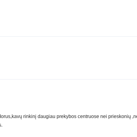
rus,kavų rinkinį daugiau prekybos centruose nei prieskonių ,n
s.