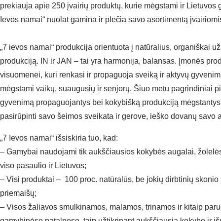
prekiauja apie 250 įvairių produktų, kurie mėgstami ir Lietuvos g
Ievos namai“ nuolat gamina ir plečia savo asortimentą įvairiom
„7 ievos namai“ produkcija orientuota į natūralius, organiškai 
produkciją. IN ir JAN – tai yra harmonija, balansas. Įmonės produ
visuomenei, kuri renkasi ir propaguoja sveiką ir aktyvų gyvenim
mėgstami vaikų, suaugusių ir senjorų. Šiuo metu pagrindiniai pir
gyvenimą propaguojantys bei kokybišką produkciją mėgstantys vy
pasirūpinti savo šeimos sveikata ir gerove, ieško dovanų savo a
„7 Ievos namai“ išsiskiria tuo, kad:
– Gamybai naudojami tik aukščiausios kokybės augalai, žolelės, 
viso pasaulio ir Lietuvos;
– Visi produktai – 100 proc. natūralūs, be jokių dirbtinių skonio s
priemaišų;
– Visos žaliavos smulkinamos, malamos, trinamos ir kitaip par
gamybinėse patalpose, taip užtikrinant aukščiausią kokybę ir i