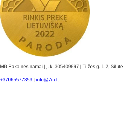
MB Pakalnės namai | į. k. 305409897 | Tilžės g. 1-2, Šilutė
+37065577353
|
info@7in.lt