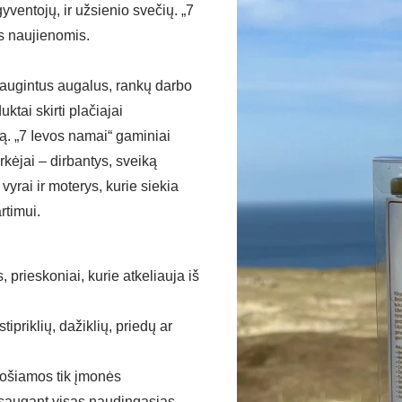
yventojų, ir užsienio svečių. „7
is naujienomis.
užaugintus augalus, rankų darbo
ktai skirti plačiajai
ą. „7 Ievos namai“ gaminiai
kėjai – dirbantys, sveiką
rai ir moterys, kurie siekia
rtimui.
prieskoniai, kurie atkeliauja iš
tipriklių, dažiklių, priedų ar
uošiamos tik įmonės
šsaugant visas naudingąsias