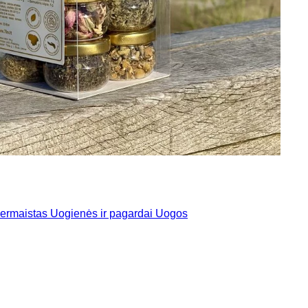
ermaistas
Uogienės ir pagardai
Uogos