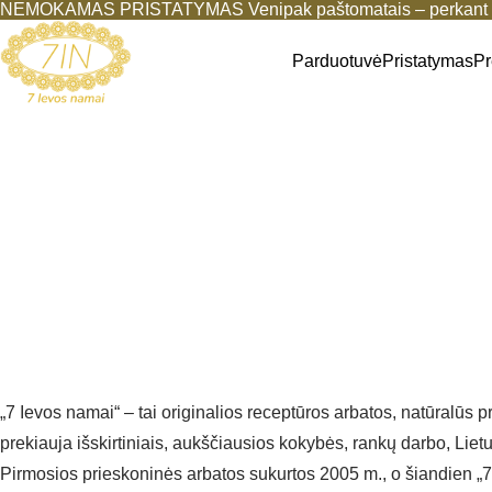
Eiti
NEMOKAMAS PRISTATYMAS Venipak paštomatais – perkant b
prie
turinio
Parduotuvė
Pristatymas
Pr
„7 Ievos namai“ – tai originalios receptūros arbatos, natūralūs 
prekiauja išskirtiniais, aukščiausios kokybės, rankų darbo, Lie
Pirmosios prieskoninės arbatos sukurtos 2005 m., o šiandien „7