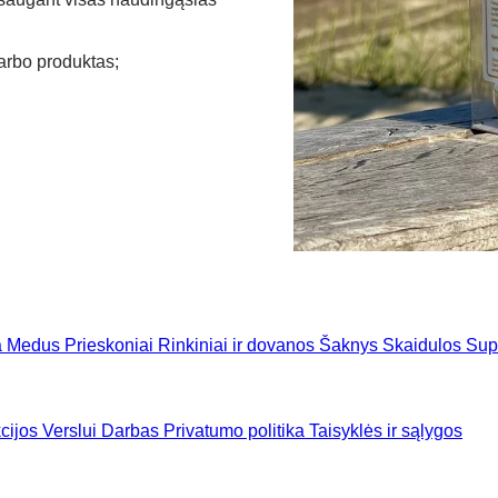
darbo produktas;
.
a
Medus
Prieskoniai
Rinkiniai ir dovanos
Šaknys
Skaidulos
Sup
cijos
Verslui
Darbas
Privatumo politika
Taisyklės ir sąlygos