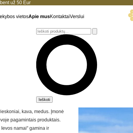
ent už 50 Eur
ekybos vietos
Apie mus
Kontaktai
Verslui
Ieškoti
prieskoniai, kava, medus. Įmonė
tuvoje pagamintais produktais.
 Ievos namai“ gamina ir