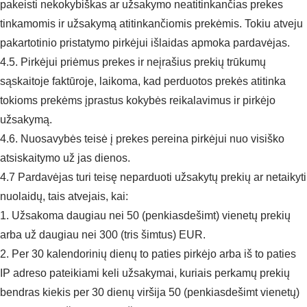
pakeisti nekokybiškas ar užsakymo neatitinkančias prekes
tinkamomis ir užsakymą atitinkančiomis prekėmis. Tokiu atveju
pakartotinio pristatymo pirkėjui išlaidas apmoka pardavėjas.
4.5. Pirkėjui priėmus prekes ir neįrašius prekių trūkumų
sąskaitoje faktūroje, laikoma, kad perduotos prekės atitinka
tokioms prekėms įprastus kokybės reikalavimus ir pirkėjo
užsakymą.
4.6. Nuosavybės teisė į prekes pereina pirkėjui nuo visiško
atsiskaitymo už jas dienos.
4.7 Pardavėjas turi teisę neparduoti užsakytų prekių ar netaikyti
nuolaidų, tais atvejais, kai:
1. Užsakoma daugiau nei 50 (penkiasdešimt) vienetų prekių
arba už daugiau nei 300 (tris šimtus) EUR.
2. Per 30 kalendorinių dienų to paties pirkėjo arba iš to paties
IP adreso pateikiami keli užsakymai, kuriais perkamų prekių
bendras kiekis per 30 dienų viršija 50 (penkiasdešimt vienetų)