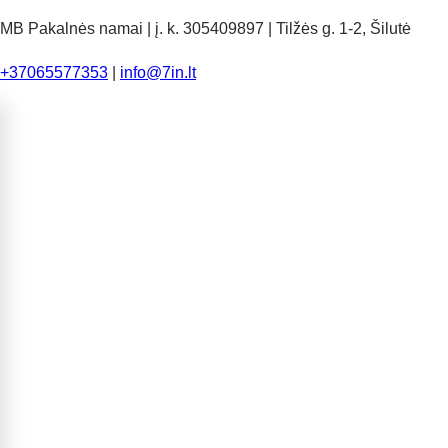
MB Pakalnės namai | į. k. 305409897 | Tilžės g. 1-2, Šilutė
+37065577353
|
info@7in.lt