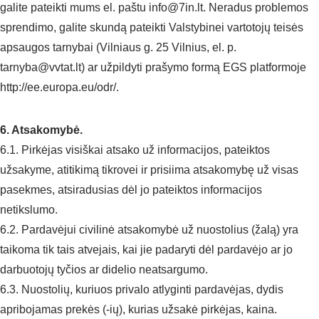
galite pateikti mums el. paštu info@7in.lt. Neradus problemos
sprendimo, galite skundą pateikti Valstybinei vartotojų teisės
apsaugos tarnybai (Vilniaus g. 25 Vilnius, el. p.
tarnyba@vvtat.lt) ar užpildyti prašymo formą EGS platformoje
http://ee.europa.eu/odr/.
6. Atsakomybė.
6.1. Pirkėjas visiškai atsako už informacijos, pateiktos
užsakyme, atitikimą tikrovei ir prisiima atsakomybę už visas
pasekmes, atsiradusias dėl jo pateiktos informacijos
netikslumo.
6.2. Pardavėjui civilinė atsakomybė už nuostolius (žalą) yra
taikoma tik tais atvejais, kai jie padaryti dėl pardavėjo ar jo
darbuotojų tyčios ar didelio neatsargumo.
6.3. Nuostolių, kuriuos privalo atlyginti pardavėjas, dydis
apribojamas prekės (-ių), kurias užsakė pirkėjas, kaina.