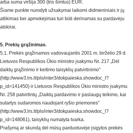
arba suma viršija 300 (tris šimtus) EUR.
Šiame punkte nurodyti užsakymai laikomi didmeniniais ir jų
atlikimas bei apmokėjimas turi būti derinamas su pardavėju
atskirai.
5. Prekių grąžinimas.
5.1. Prekės grąžinamos vadovaujantis 2001 m. birželio 29 d.
Lietuvos Respublikos Ūkio ministro įsakymu Nr. 217 „Dėl
daiktų grąžinimo ir keitimo taisyklių patvirtinimo”
(http://www3.lrs.lt/pls/inter3/dokpaieska.showdoc_l?
p_id=141450) ir Lietuvos Respublikos Ūkio ministro įsakymu
Nr. 258 patvirtintų „Daiktų pardavimo ir paslaugų teikimo, kai
sutartys sudaromos naudojant ryšio priemones”
(http://www3.lrs.lt/pls/inter3/dokpaieska.showdoc_l?
p_id=148061), taisyklių numatyta tvarka.
Prašymą ar skundą dėl mūsų parduotuvėje įsigytos prekės