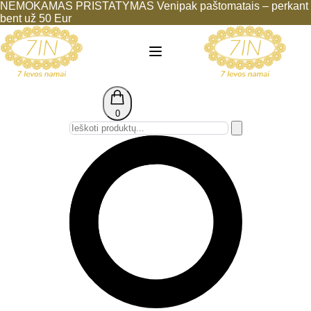
Eiti
NEMOKAMAS PRISTATYMAS Venipak paštomatais – perkant
prie
bent už 50 Eur
turinio
0