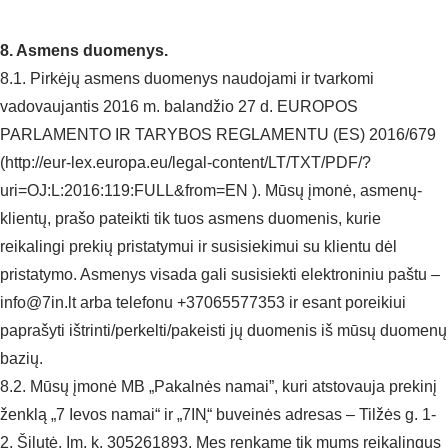
8. Asmens duomenys.
8.1. Pirkėjų asmens duomenys naudojami ir tvarkomi
vadovaujantis 2016 m. balandžio 27 d. EUROPOS
PARLAMENTO IR TARYBOS REGLAMENTU (ES) 2016/679
(http://eur-lex.europa.eu/legal-content/LT/TXT/PDF/?
uri=OJ:L:2016:119:FULL&from=EN ). Mūsų įmonė, asmenų-
klientų, prašo pateikti tik tuos asmens duomenis, kurie
reikalingi prekių pristatymui ir susisiekimui su klientu dėl
pristatymo. Asmenys visada gali susisiekti elektroniniu paštu –
info@7in.lt arba telefonu +37065577353 ir esant poreikiui
paprašyti ištrinti/perkelti/pakeisti jų duomenis iš mūsų duomenų
bazių.
8.2. Mūsų įmonė MB „Pakalnės namai”, kuri atstovauja prekinį
ženklą „7 Ievos namai“ ir „7IN֧“ buveinės adresas – Tilžės g. 1-
2, Šilutė, Įm. k. 305261893. Mes renkame tik mums reikalingus