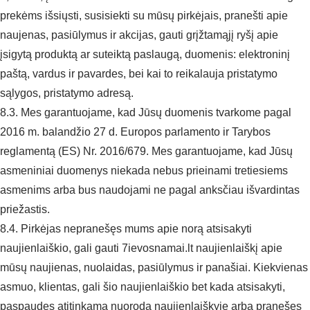
prekėms išsiųsti, susisiekti su mūsų pirkėjais, pranešti apie
naujenas, pasiūlymus ir akcijas, gauti grįžtamąjį ryšį apie
įsigytą produktą ar suteiktą paslaugą, duomenis: elektroninį
paštą, vardus ir pavardes, bei kai to reikalauja pristatymo
sąlygos, pristatymo adresą.
8.3. Mes garantuojame, kad Jūsų duomenis tvarkome pagal
2016 m. balandžio 27 d. Europos parlamento ir Tarybos
reglamentą (ES) Nr. 2016/679. Mes garantuojame, kad Jūsų
asmeniniai duomenys niekada nebus prieinami tretiesiems
asmenims arba bus naudojami ne pagal anksčiau išvardintas
priežastis.
8.4. Pirkėjas nepranešęs mums apie norą atsisakyti
naujienlaiškio, gali gauti 7ievosnamai.lt naujienlaiškį apie
mūsų naujienas, nuolaidas, pasiūlymus ir panašiai. Kiekvienas
asmuo, klientas, gali šio naujienlaiškio bet kada atsisakyti,
paspaudęs atitinkamą nuorodą naujienlaiškyje arba pranešęs