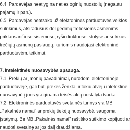
6.4. Pardavėjas neatlygina netiesioginių nuostolių (negautų
pajamų ir pan.).
6.5. Pardavėjas neatsako už elektroninės parduotuvės veiklos
sutrikimus, atsiradusius dėl gedimų tretiesiems asmenims
priklausančiose sistemose, ryšio tinkluose, stotyse ar sutrikus
trečiųjų asmenų paslaugų, kuriomis naudojasi elektroninė
parduotuvėm, teikimui.
7. Intelektinės nuosavybės apsauga.
7.1. Prekių ar įmonių pavadinimai, nurodomi elektroninėje
parduotuvėje, gali būti prekės ženklai ir tokiu atveju intelektinė
nuosavybė į juos yra ginama teisės aktų nustatyta tvarka.
7.2. Elektroninės parduotuvės svetainės turinys yra MB
„Pakalnės namai” ar prekių tiekėjų nuosavybė, saugoma
įstatymų. Be MB „Pakalnės namai” raštiško sutikimo kopijuoti ar
naudoti svetainę ar jos dalį draudžiama.