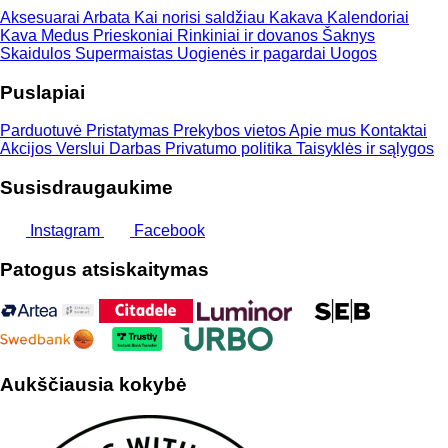
Aksesuarai
Arbata
Kai norisi saldžiau
Kakava
Kalendoriai
Kava
Medus
Prieskoniai
Rinkiniai ir dovanos
Šaknys
Skaidulos
Supermaistas
Uogienės ir pagardai
Uogos
Puslapiai
Parduotuvė
Pristatymas
Prekybos vietos
Apie mus
Kontaktai
Akcijos
Verslui
Darbas
Privatumo politika
Taisyklės ir sąlygos
Susisdraugaukime
Instagram
Facebook
Patogus atsiskaitymas
Aukščiausia kokybė