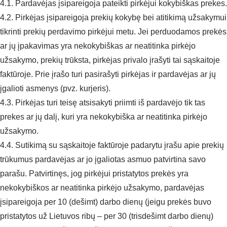
4.1. Pardavėjas įsipareigoja pateikti pirkėjui kokybiškas prekes.
4.2. Pirkėjas įsipareigoja prekių kokybę bei atitikimą užsakymui
tikrinti prekių perdavimo pirkėjui metu. Jei perduodamos prekės
ar jų įpakavimas yra nekokybiškas ar neatitinka pirkėjo
užsakymo, prekių trūksta, pirkėjas privalo įrašyti tai sąskaitoje
faktūroje. Prie įrašo turi pasirašyti pirkėjas ir pardavėjas ar jų
įgalioti asmenys (pvz. kurjeris).
4.3. Pirkėjas turi teisę atsisakyti priimti iš pardavėjo tik tas
prekes ar jų dalį, kuri yra nekokybiška ar neatitinka pirkėjo
užsakymo.
4.4. Sutikimą su sąskaitoje faktūroje padarytu įrašu apie prekių
trūkumus pardavėjas ar jo įgaliotas asmuo patvirtina savo
parašu. Patvirtinęs, jog pirkėjui pristatytos prekės yra
nekokybiškos ar neatitinka pirkėjo užsakymo, pardavėjas
įsipareigoja per 10 (dešimt) darbo dienų (jeigu prekės buvo
pristatytos už Lietuvos ribų – per 30 (trisdešimt darbo dienų)