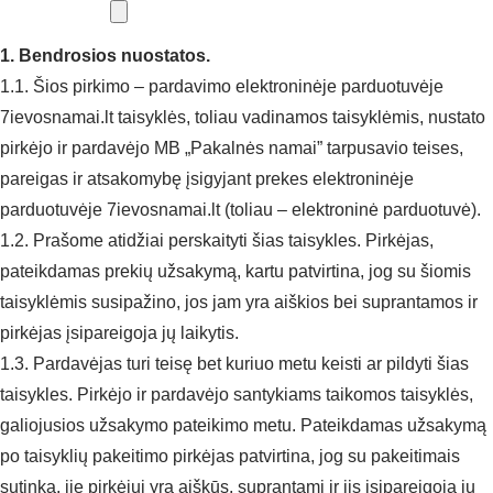
1. Bendrosios nuostatos.
1.1. Šios pirkimo – pardavimo elektroninėje parduotuvėje
7ievosnamai.lt taisyklės, toliau vadinamos taisyklėmis, nustato
pirkėjo ir pardavėjo MB „Pakalnės namai” tarpusavio teises,
pareigas ir atsakomybę įsigyjant prekes elektroninėje
parduotuvėje 7ievosnamai.lt (toliau – elektroninė parduotuvė).
1.2. Prašome atidžiai perskaityti šias taisykles. Pirkėjas,
pateikdamas prekių užsakymą, kartu patvirtina, jog su šiomis
taisyklėmis susipažino, jos jam yra aiškios bei suprantamos ir
pirkėjas įsipareigoja jų laikytis.
1.3. Pardavėjas turi teisę bet kuriuo metu keisti ar pildyti šias
taisykles. Pirkėjo ir pardavėjo santykiams taikomos taisyklės,
galiojusios užsakymo pateikimo metu. Pateikdamas užsakymą
po taisyklių pakeitimo pirkėjas patvirtina, jog su pakeitimais
sutinka, jie pirkėjui yra aiškūs, suprantami ir jis įsipareigoja jų