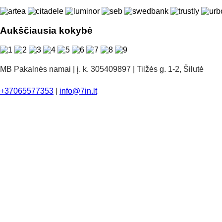
Aukščiausia kokybė
MB Pakalnės namai | į. k. 305409897 | Tilžės g. 1-2, Šilutė
+37065577353
|
info@7in.lt