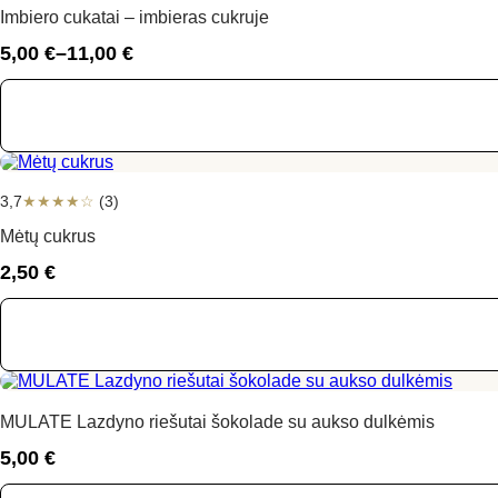
Imbiero cukatai – imbieras cukruje
5,00
€
–
11,00
€
Price
range:
5,00 €
through
11,00 €
3,7
★
★
★
★
☆
(3)
Mėtų cukrus
2,50
€
MULATE Lazdyno riešutai šokolade su aukso dulkėmis
5,00
€