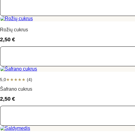
Rožių cukrus
2,50
€
5,0
★
★
★
★
★
(4)
Šafrano cukrus
2,50
€