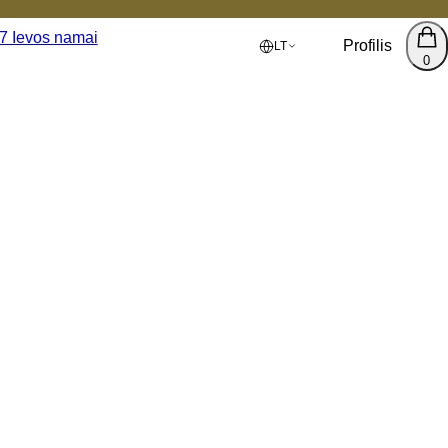
Profilis
LT
0