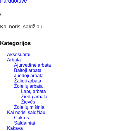
Parduotuvė
/
Kai norisi saldžiau
Kategorijos
Aksesuarai
Arbata
Ajurvedinė arbata
Baltoji arbata
Juodoji arbata
Žalioji arbata
Žolelių arbata
Lapų arbata
Žiedų arbata
Žievės
Žolelių mišiniai
Kai norisi saldžiau
Cukrus
Saldainiai
Kakava