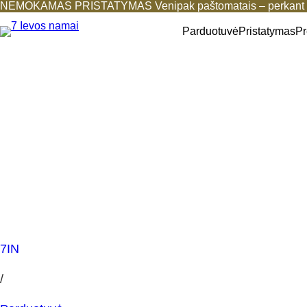
NEMOKAMAS PRISTATYMAS Venipak paštomatais – perkant b
Parduotuvė
Pristatymas
Pr
7IN
/