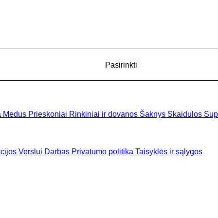
Pasirinkti
a
Medus
Prieskoniai
Rinkiniai ir dovanos
Šaknys
Skaidulos
Sup
cijos
Verslui
Darbas
Privatumo politika
Taisyklės ir sąlygos