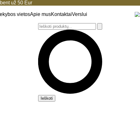
ent už 50 Eur
ekybos vietos
Apie mus
Kontaktai
Verslui
Ieškoti