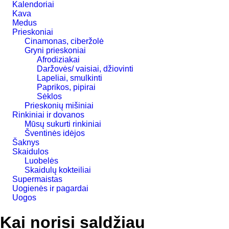
Kalendoriai
Kava
Medus
Prieskoniai
Cinamonas, ciberžolė
Gryni prieskoniai
Afrodiziakai
Daržovės/ vaisiai, džiovinti
Lapeliai, smulkinti
Paprikos, pipirai
Sėklos
Prieskonių mišiniai
Rinkiniai ir dovanos
Mūsų sukurti rinkiniai
Šventinės idėjos
Šaknys
Skaidulos
Luobelės
Skaidulų kokteiliai
Supermaistas
Uogienės ir pagardai
Uogos
Kai norisi saldžiau