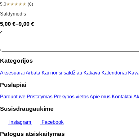
5,0
★
★
★
★
★
(6)
Saldymedis
5,00
€
–
9,00
€
Price
range:
5,00 €
through
9,00 €
Kategorijos
Aksesuarai
Arbata
Kai norisi saldžiau
Kakava
Kalendoriai
Kav
Puslapiai
Parduotuvė
Pristatymas
Prekybos vietos
Apie mus
Kontaktai
Ak
Susisdraugaukime
Instagram
Facebook
Patogus atsiskaitymas