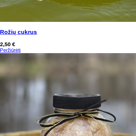
Rožių cukrus
2,50
€
Peržiūrėti