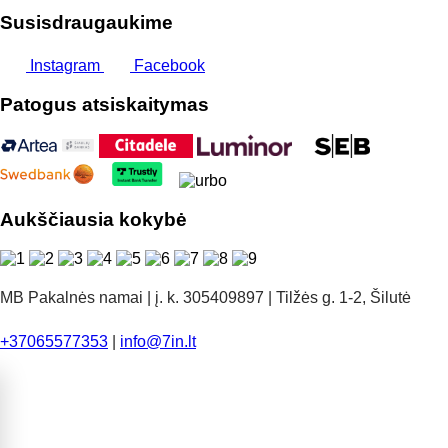
Susisdraugaukime
Instagram
Facebook
Patogus atsiskaitymas
Aukščiausia kokybė
MB Pakalnės namai | į. k. 305409897 | Tilžės g. 1-2, Šilutė
+37065577353
|
info@7in.lt