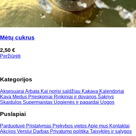
Mėtų cukrus
2,50
€
Peržiūrėti
Kategorijos
Aksesuarai
Arbata
Kai norisi saldžiau
Kakava
Kalendoriai
Kava
Medus
Prieskoniai
Rinkiniai ir dovanos
Šaknys
Skaidulos
Supermaistas
Uogienės ir pagardai
Uogos
Puslapiai
Parduotuvė
Pristatymas
Prekybos vietos
Apie mus
Kontaktai
Akcijos
Verslui
Darbas
Privatumo politika
Taisyklės ir sąlygos