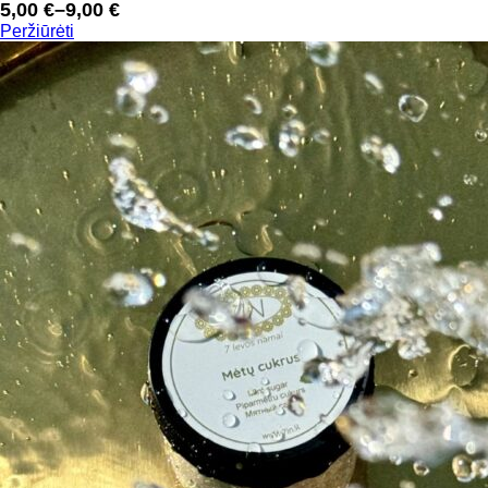
5,00
€
–
9,00
€
Price
Peržiūrėti
range:
5,00 €
through
9,00 €