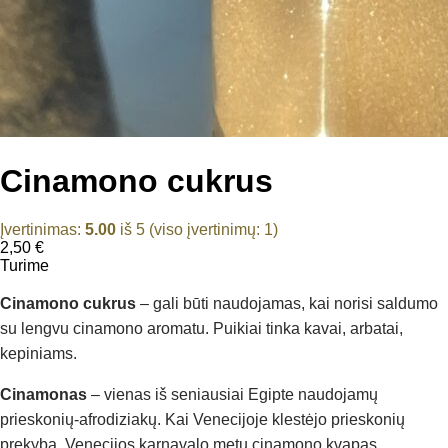
Cinamono cukrus
Įvertinimas:
5.00
iš 5 (viso įvertinimų:
1
)
2,50
€
Turime
Cinamono cukrus
– gali būti naudojamas, kai norisi saldumo
su lengvu cinamono aromatu. Puikiai tinka kavai, arbatai,
kepiniams.
Cinamonas
– vienas iš seniausiai Egipte naudojamų
prieskonių-afrodiziakų. Kai Venecijoje klestėjo prieskonių
prekyba, Venecijos karnavalo metu cinamono kvapas