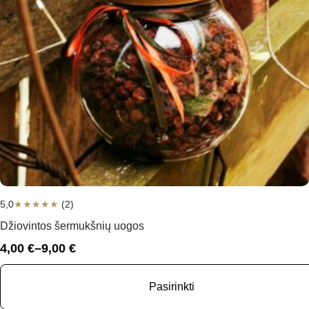
5,0
★
★
★
★
★
(2)
Džiovintos šermukšnių uogos
4,00
€
–
9,00
€
Price
range:
4,00 €
Pasirinkti
through