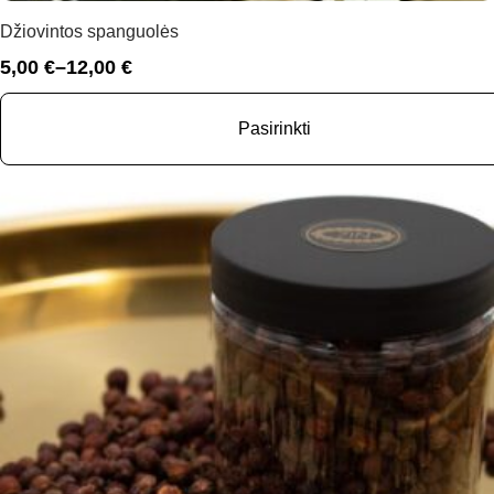
Džiovintos spanguolės
5,00
€
–
12,00
€
Price
range:
5,00 €
Pasirinkti
through
12,00 €