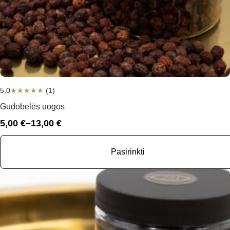
5,0
★
★
★
★
★
(1)
Gudobelės uogos
5,00
€
–
13,00
€
Price
range:
5,00 €
Pasirinkti
through
13,00 €