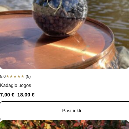
5,0
★
★
★
★
★
(5)
Kadagio uogos
7,00
€
–
18,00
€
Price
range:
7,00 €
Pasirinkti
through
18,00 €