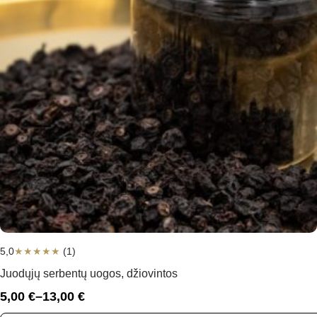
5,0
★
★
★
★
★
(1)
Juodųjų serbentų uogos, džiovintos
5,00
€
–
13,00
€
Price