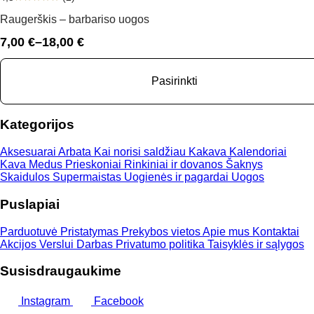
Raugerškis – barbariso uogos
7,00
€
–
18,00
€
Price
range:
7,00 €
Pasirinkti
through
18,00 €
Kategorijos
Aksesuarai
Arbata
Kai norisi saldžiau
Kakava
Kalendoriai
Kava
Medus
Prieskoniai
Rinkiniai ir dovanos
Šaknys
Skaidulos
Supermaistas
Uogienės ir pagardai
Uogos
Puslapiai
Parduotuvė
Pristatymas
Prekybos vietos
Apie mus
Kontaktai
Akcijos
Verslui
Darbas
Privatumo politika
Taisyklės ir sąlygos
Susisdraugaukime
Instagram
Facebook