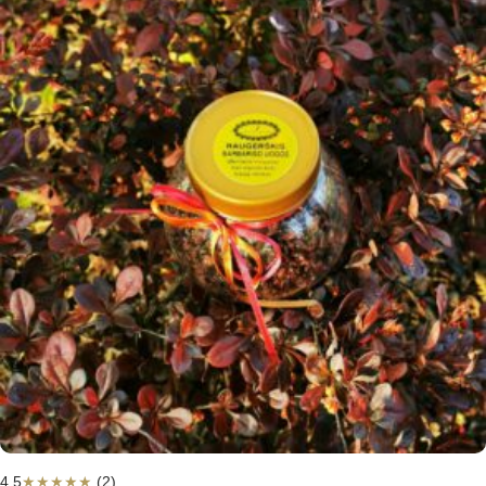
4,5
★
★
★
★
★
(2)