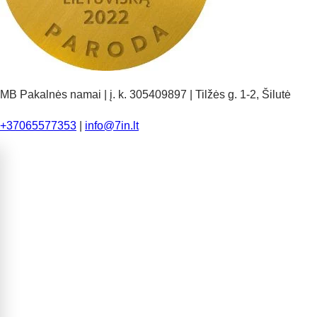
MB Pakalnės namai | į. k. 305409897 | Tilžės g. 1-2, Šilutė
+37065577353
|
info@7in.lt