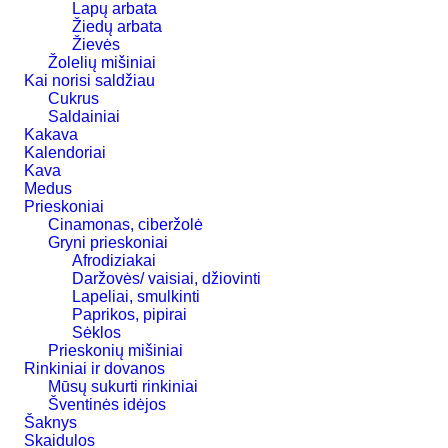
Lapų arbata
Žiedų arbata
Žievės
Žolelių mišiniai
Kai norisi saldžiau
Cukrus
Saldainiai
Kakava
Kalendoriai
Kava
Medus
Prieskoniai
Cinamonas, ciberžolė
Gryni prieskoniai
Afrodiziakai
Daržovės/ vaisiai, džiovinti
Lapeliai, smulkinti
Paprikos, pipirai
Sėklos
Prieskonių mišiniai
Rinkiniai ir dovanos
Mūsų sukurti rinkiniai
Šventinės idėjos
Šaknys
Skaidulos