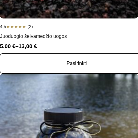
4,5
★
★
★
★
★
(2)
Juoduogio šeivamedžio uogos
5,00
€
–
13,00
€
Price
range:
5,00 €
Pasirinkti
through
13,00 €