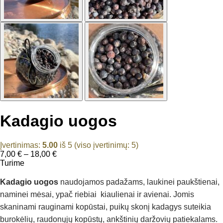
Kadagio uogos
Įvertinimas:
5.00
iš 5 (viso įvertinimų:
5
)
Price
7,00
€
–
18,00
€
range:
Turime
7,00 €
through
Kadagio uogos
naudojamos padažams, laukinei paukštienai,
18,00 €
naminei mėsai, ypač riebiai kiaulienai ir avienai. Jomis
skaninami rauginami kopūstai, puikų skonį kadagys suteikia
burokėlių, raudonųjų kopūstų, ankštinių daržovių patiekalams.