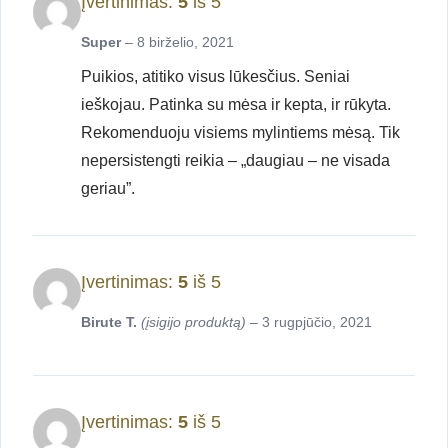
Įvertinimas:
5
iš 5
Super
–
8 birželio, 2021
Puikios, atitiko visus lūkesčius. Seniai
ieškojau. Patinka su mėsa ir kepta, ir rūkyta.
Rekomenduoju visiems mylintiems mėsą. Tik
nepersistengti reikia – „daugiau – ne visada
geriau”.
Įvertinimas:
5
iš 5
Birute T.
(įsigijo produktą)
–
3 rugpjūčio, 2021
Įvertinimas:
5
iš 5