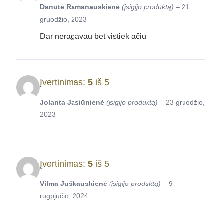
Danutė Ramanauskienė
(įsigijo produktą)
–
21
gruodžio, 2023
Dar neragavau bet vistiek ačiū
Įvertinimas:
5
iš 5
Jolanta Jasiūnienė
(įsigijo produktą)
–
23 gruodžio,
2023
Įvertinimas:
5
iš 5
Vilma Juškauskienė
(įsigijo produktą)
–
9
rugpjūčio, 2024