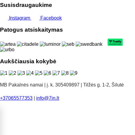
Susisdraugaukime
Instagram
Facebook
Patogus atsiskaitymas
Aukščiausia kokybė
MB Pakalnės namai | į. k. 305409897 | Tilžės g. 1-2, Šilutė
+37065577353
|
info@7in.lt