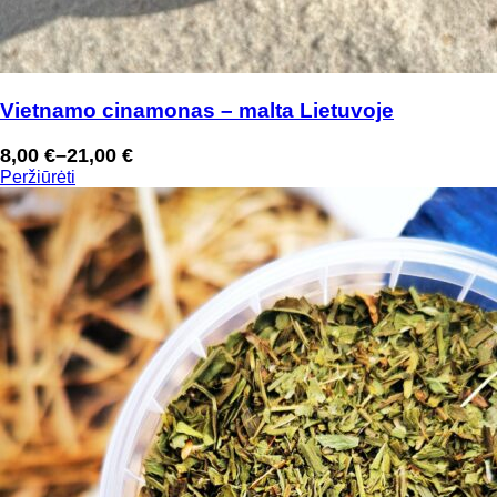
Vietnamo cinamonas – malta Lietuvoje
8,00
€
–
21,00
€
Price
Peržiūrėti
range:
8,00 €
through
21,00 €