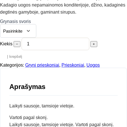
Kadagio uogos nepamainomos konditerijoje, džino, kadaginės
degtinės gamyboje, gaminant sirupus.
Grynasis svoris
Kiekis
−
+
Į krepšelį
Kategorijos:
Gryni prieskoniai
,
Prieskoniai
,
Uogos
Aprašymas
Laikyti sausoje, tamsioje vietoje.
Vartoti pagal skonį.
Laikyti sausoje, tamsioje vietoje. Vartoti pagal skonį.