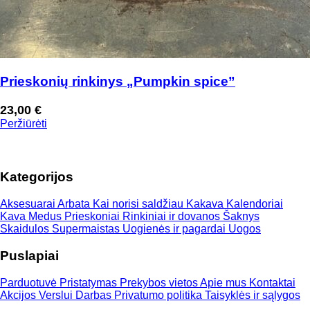
Prieskonių rinkinys „Pumpkin spice”
23,00
€
Peržiūrėti
Kategorijos
Aksesuarai
Arbata
Kai norisi saldžiau
Kakava
Kalendoriai
Kava
Medus
Prieskoniai
Rinkiniai ir dovanos
Šaknys
Skaidulos
Supermaistas
Uogienės ir pagardai
Uogos
Puslapiai
Parduotuvė
Pristatymas
Prekybos vietos
Apie mus
Kontaktai
Akcijos
Verslui
Darbas
Privatumo politika
Taisyklės ir sąlygos