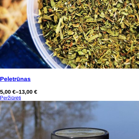
Peletrūnas
5,00
€
–
13,00
€
Price
Peržiūrėti
range:
5,00 €
through
13,00 €