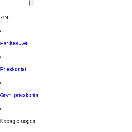
7IN
/
Parduotuvė
/
Prieskoniai
/
Gryni prieskoniai
/
Kadagio uogos