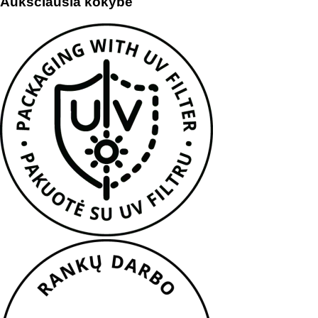
Aukščiausia kokybė