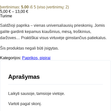
Įvertinimas:
5.00
iš 5 (viso įvertinimų:
2
)
Price
5,00
€
–
13,00
€
range:
Turime
5,00 €
through
Saldžioji paprika – vienas universaliausių prieskonių. Jomis
13,00 €
galite gardinti kepamus kiaušinius, mėsą, troškinius,
daržoves… Praktiškai visus virtuvėje gimstančius patiekalus.
Šis produktas negali būti įsigytas.
Kategorijos:
Paprikos, pipirai
Aprašymas
Laikyti sausoje, tamsioje vietoje.
Vartoti pagal skonį.