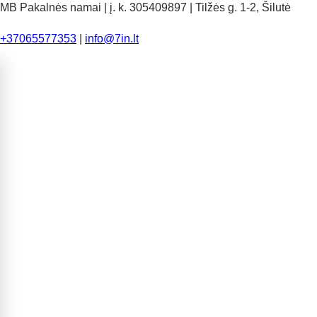
MB Pakalnės namai | į. k. 305409897 | Tilžės g. 1-2, Šilutė
+37065577353
|
info@7in.lt