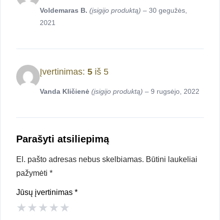
Voldemaras B.
(įsigijo produktą)
–
30 gegužės,
2021
Įvertinimas:
5
iš 5
Vanda Kličienė
(įsigijo produktą)
–
9 rugsėjo, 2022
Parašyti atsiliepimą
El. pašto adresas nebus skelbiamas.
Būtini laukeliai
pažymėti
*
Jūsų įvertinimas
*
★
★
★
★
★