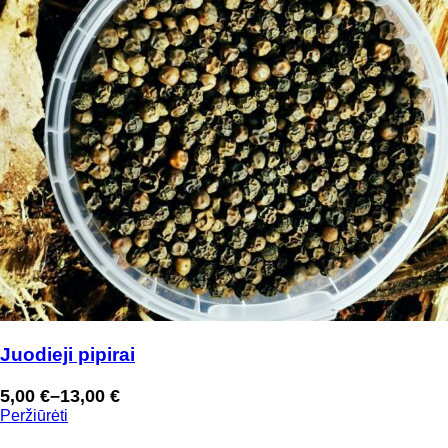
Juodieji pipirai
5,00
€
–
13,00
€
Price
Peržiūrėti
range: