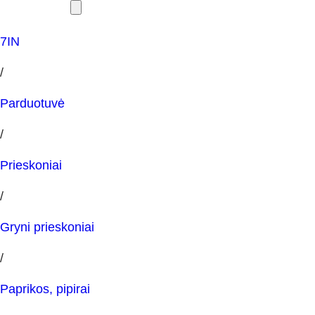
7IN
/
Parduotuvė
/
Prieskoniai
/
Gryni prieskoniai
/
Paprikos, pipirai