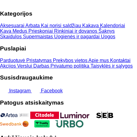
5,00 €
through
Kategorijos
13,00 €
Aksesuarai
Arbata
Kai norisi saldžiau
Kakava
Kalendoriai
Kava
Medus
Prieskoniai
Rinkiniai ir dovanos
Šaknys
Skaidulos
Supermaistas
Uogienės ir pagardai
Uogos
Puslapiai
Parduotuvė
Pristatymas
Prekybos vietos
Apie mus
Kontaktai
Akcijos
Verslui
Darbas
Privatumo politika
Taisyklės ir sąlygos
Susisdraugaukime
Instagram
Facebook
Patogus atsiskaitymas