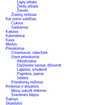
Lapų arbata
Žiedų arbata
Žievės
Žolelių mišiniai
Kai norisi saldžiau
Cukrus
Saldainiai
Kakava
Kalendoriai
Kava
Medus
Prieskoniai
Cinamonas, ciberžolė
Gryni prieskoniai
Afrodiziakai
Daržovės/ vaisiai, džiovinti
Lapeliai, smulkinti
Paprikos, pipirai
Sėklos
Prieskonių mišiniai
Rinkiniai ir dovanos
Mūsų sukurti rinkiniai
Šventinės idėjos
Šaknys
Skaidulos