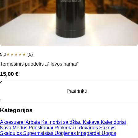
5,0
★
★
★
★
★
(5)
Termosinis puodelis „7 Ievos namai“
15,00
€
Pasirinkti
Kategorijos
Aksesuarai
Arbata
Kai norisi saldžiau
Kakava
Kalendoriai
Kava
Medus
Prieskoniai
Rinkiniai ir dovanos
Šaknys
Skaidulos
Supermaistas
Uogienės ir pagardai
Uogos