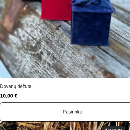
Dovanų dėžutė
10,00
€
Pasirinkti