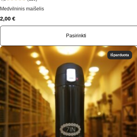
Medvilninis maišelis
2,00
€
Pasirinkti
Išparduota