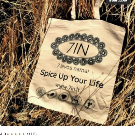
Išparduota
4,9
★
★
★
★
★
(110)