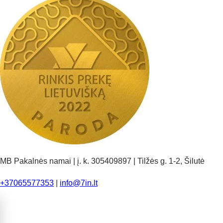
MB Pakalnės namai | į. k. 305409897 | Tilžės g. 1-2, Šilutė
+37065577353
|
info@7in.lt