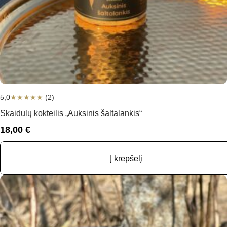
5,0
★
★
★
★
★
(2)
Skaidulų kokteilis „Auksinis šaltalankis“
18,00
€
Į krepšelį