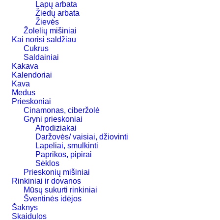
Lapų arbata
Žiedų arbata
Žievės
Žolelių mišiniai
Kai norisi saldžiau
Cukrus
Saldainiai
Kakava
Kalendoriai
Kava
Medus
Prieskoniai
Cinamonas, ciberžolė
Gryni prieskoniai
Afrodiziakai
Daržovės/ vaisiai, džiovinti
Lapeliai, smulkinti
Paprikos, pipirai
Sėklos
Prieskonių mišiniai
Rinkiniai ir dovanos
Mūsų sukurti rinkiniai
Šventinės idėjos
Šaknys
Skaidulos