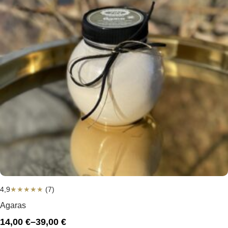
4,9
★
★
★
★
★
(7)
Agaras
14,00
€
–
39,00
€
Price