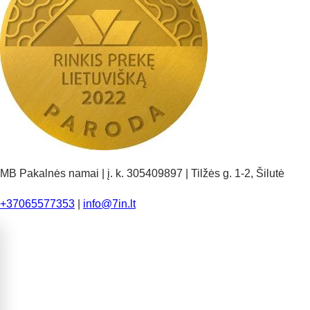
MB Pakalnės namai | į. k. 305409897 | Tilžės g. 1-2, Šilutė
+37065577353
|
info@7in.lt