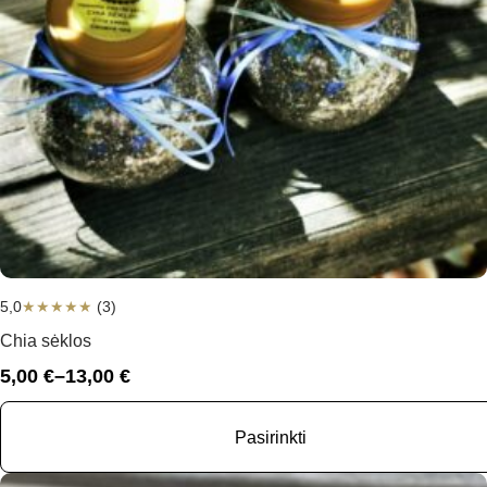
5,0
★
★
★
★
★
(3)
Chia sėklos
5,00
€
–
13,00
€
Price
range:
5,00 €
Pasirinkti
through
13,00 €