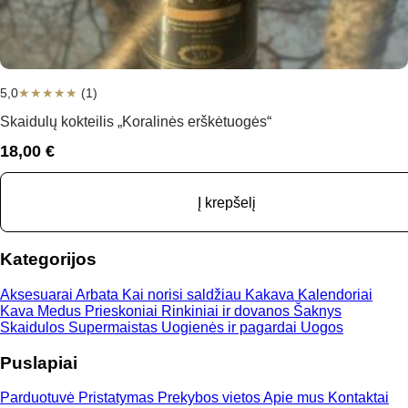
5,0
★
★
★
★
★
(1)
Skaidulų kokteilis „Koralinės erškėtuogės“
18,00
€
Į krepšelį
Kategorijos
Aksesuarai
Arbata
Kai norisi saldžiau
Kakava
Kalendoriai
Kava
Medus
Prieskoniai
Rinkiniai ir dovanos
Šaknys
Skaidulos
Supermaistas
Uogienės ir pagardai
Uogos
Puslapiai
Parduotuvė
Pristatymas
Prekybos vietos
Apie mus
Kontaktai