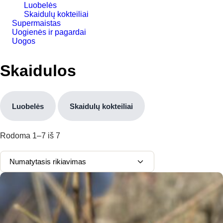
Luobelės
Skaidulų kokteiliai
Supermaistas
Uogienės ir pagardai
Uogos
Skaidulos
Luobelės
Skaidulų kokteiliai
Rodoma
1–7
iš
7