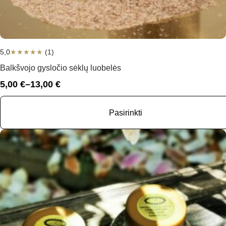
5,0
★
★
★
★
★
(1)
Balkšvojo gysločio sėklų luobelės
5,00
€
–
13,00
€
Price
range:
5,00 €
Pasirinkti
through
13,00 €