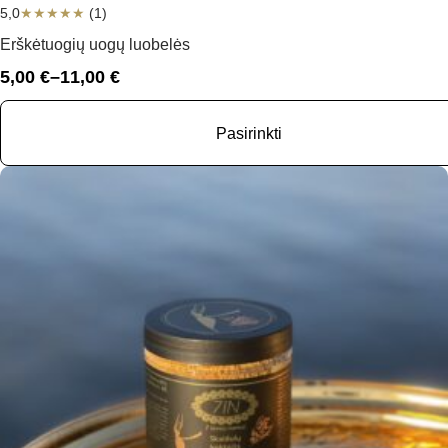
5,0
★
★
★
★
★
(1)
Erškėtuogių uogų luobelės
5,00
€
–
11,00
€
Price
range:
5,00 €
Pasirinkti
through
11,00 €