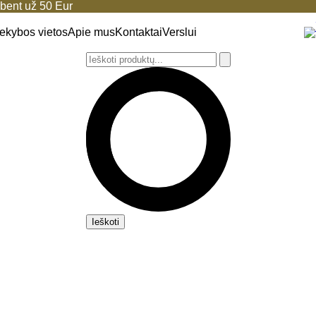
ent už 50 Eur
ekybos vietos
Apie mus
Kontaktai
Verslui
Ieškoti