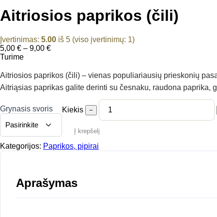
Aitriosios paprikos (čili)
Įvertinimas:
5.00
iš 5 (viso įvertinimų:
1
)
Price
5,00
€
–
9,00
€
range:
Turime
5,00 €
through
Aitriosios paprikos (čili) – vienas populiariausių prieskonių pasa
9,00 €
Aitriąsias paprikas galite derinti su česnaku, raudona paprika, g
Grynasis svoris
Kiekis
−
Į krepšelį
Kategorijos:
Paprikos, pipirai
Aprašymas