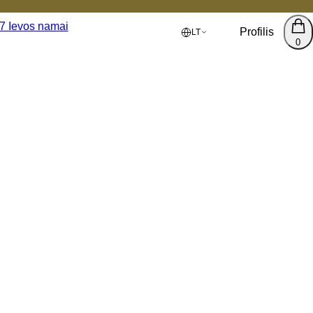
Profilis
LT
0