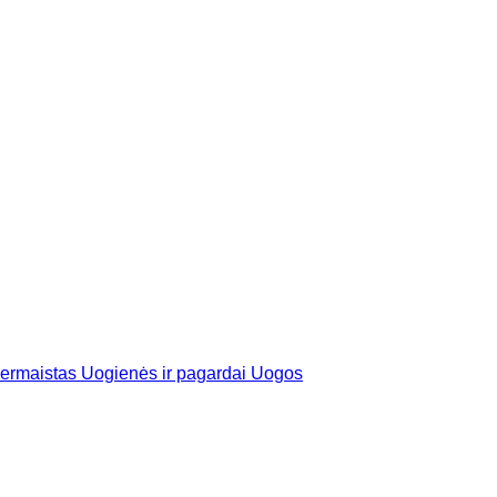
ermaistas
Uogienės ir pagardai
Uogos