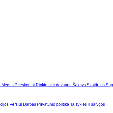
a
Medus
Prieskoniai
Rinkiniai ir dovanos
Šaknys
Skaidulos
Sup
cijos
Verslui
Darbas
Privatumo politika
Taisyklės ir sąlygos