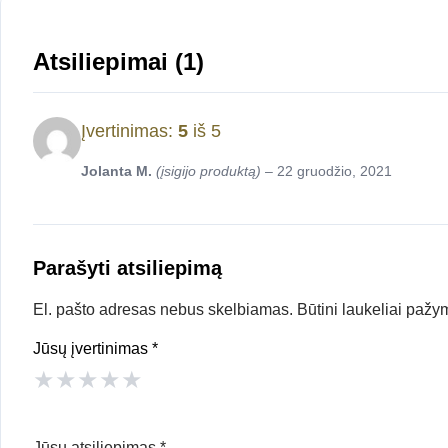
Atsiliepimai (1)
Įvertinimas:
5
iš 5
Jolanta M.
(įsigijo produktą)
–
22 gruodžio, 2021
Parašyti atsiliepimą
El. pašto adresas nebus skelbiamas.
Būtini laukeliai pažy
Jūsų įvertinimas
*
★
★
★
★
★
Jūsų atsiliepimas
*