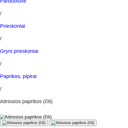
Parduotuvė
/
Prieskoniai
/
Gryni prieskoniai
/
Paprikos, pipirai
/
Aitriosios paprikos (čili)