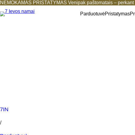
NEMOKAMAS PRISTATYMAS Venipak paštomatais – perkant b
Parduotuvė
Pristatymas
Pr
7IN
/