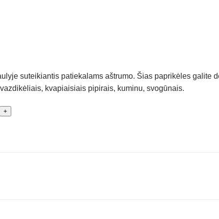
ulyje suteikiantis patiekalams aštrumo. Šias paprikėles galite dėti
vazdikėliais, kvapiaisiais pipirais, kuminu, svogūnais.
+