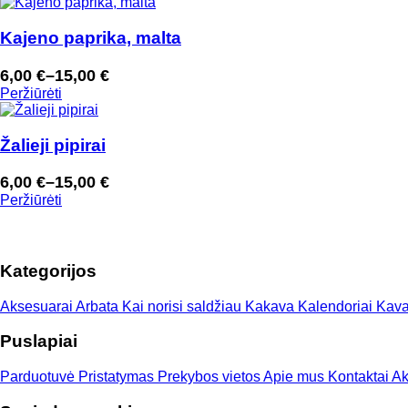
7,00 €
through
Kajeno paprika, malta
18,00 €
6,00
€
–
15,00
€
Price
Peržiūrėti
range:
6,00 €
through
Žalieji pipirai
15,00 €
6,00
€
–
15,00
€
Price
Peržiūrėti
range:
6,00 €
through
Kategorijos
15,00 €
Aksesuarai
Arbata
Kai norisi saldžiau
Kakava
Kalendoriai
Kav
Puslapiai
Parduotuvė
Pristatymas
Prekybos vietos
Apie mus
Kontaktai
Ak