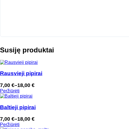
Susiję produktai
Rausvieji pipirai
7,00
€
–
18,00
€
Price
Peržiūrėti
range:
7,00 €
through
Baltieji pipirai
18,00 €
7,00
€
–
18,00
€
Price
Peržiūrėti
range: