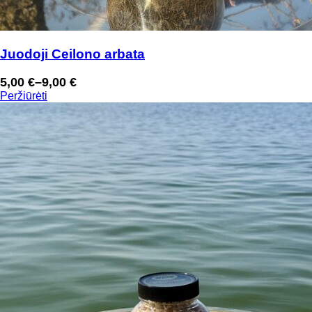
Juodoji Ceilono arbata
5,00
€
–
9,00
€
Price
Peržiūrėti
range:
5,00 €
through
9,00 €