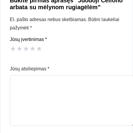
Būkite pirmas aprašęs “Juodoji Ceilono
arbata su mėlynom rugiagėlėm”
El. pašto adresas nebus skelbiamas.
Būtini laukeliai
pažymėti
*
Jūsų įvertinimas
*
★
★
★
★
★
Jūsų atsiliepimas
*