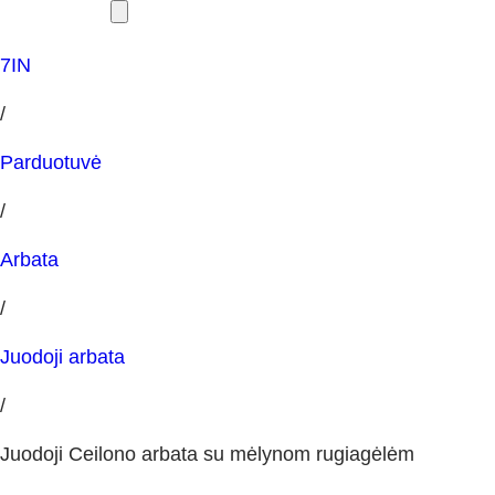
7IN
/
Parduotuvė
/
Arbata
/
Juodoji arbata
/
Juodoji Ceilono arbata su mėlynom rugiagėlėm