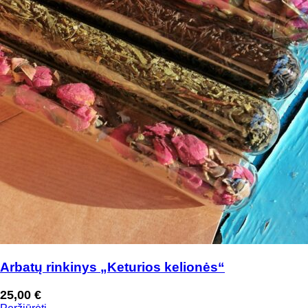
Arbatų rinkinys „Keturios kelionės“
25,00
€