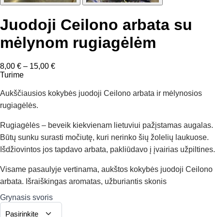
Juodoji Ceilono arbata su
mėlynom rugiagėlėm
Price
8,00
€
–
15,00
€
range:
Turime
8,00 €
through
Aukščiausios kokybės juodoji Ceilono arbata ir mėlynosios
15,00 €
rugiagėlės.
Rugiagėlės – beveik kiekvienam lietuviui pažįstamas augalas.
Būtų sunku surasti močiutę, kuri nerinko šių žolelių laukuose.
Išdžiovintos jos tapdavo arbata, pakliūdavo į įvairias užpiltines.
Visame pasaulyje vertinama, aukštos kokybės juodoji Ceilono
arbata. Išraiškingas aromatas, užburiantis skonis
Grynasis svoris