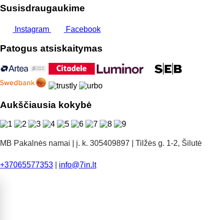
Susisdraugaukime
Instagram
Facebook
Patogus atsiskaitymas
Aukščiausia kokybė
MB Pakalnės namai | į. k. 305409897 | Tilžės g. 1-2, Šilutė
+37065577353
|
info@7in.lt