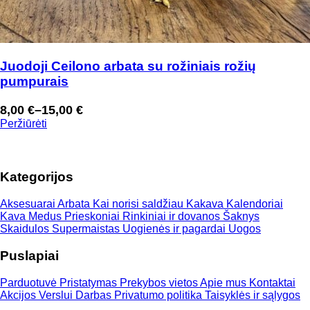
Juodoji Ceilono arbata su rožiniais rožių
pumpurais
8,00
€
–
15,00
€
Price
Peržiūrėti
range:
8,00 €
through
Kategorijos
15,00 €
Aksesuarai
Arbata
Kai norisi saldžiau
Kakava
Kalendoriai
Kava
Medus
Prieskoniai
Rinkiniai ir dovanos
Šaknys
Skaidulos
Supermaistas
Uogienės ir pagardai
Uogos
Puslapiai
Parduotuvė
Pristatymas
Prekybos vietos
Apie mus
Kontaktai
Akcijos
Verslui
Darbas
Privatumo politika
Taisyklės ir sąlygos