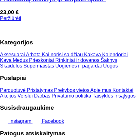
23,00
€
Peržiūrėti
Kategorijos
Aksesuarai
Arbata
Kai norisi saldžiau
Kakava
Kalendoriai
Kava
Medus
Prieskoniai
Rinkiniai ir dovanos
Šaknys
Skaidulos
Supermaistas
Uogienės ir pagardai
Uogos
Puslapiai
Parduotuvė
Pristatymas
Prekybos vietos
Apie mus
Kontaktai
Akcijos
Verslui
Darbas
Privatumo politika
Taisyklės ir sąlygos
Susisdraugaukime
Instagram
Facebook
Patogus atsiskaitymas