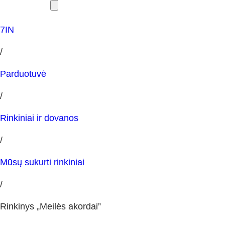
7IN
/
Parduotuvė
/
Rinkiniai ir dovanos
/
Mūsų sukurti rinkiniai
/
Rinkinys „Meilės akordai”