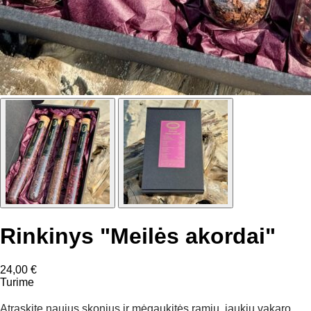
Rinkinys "Meilės akordai"
24,00
€
Turime
Atraskite naujus skonius ir mėgaukitės ramiu, jaukiu vakaro