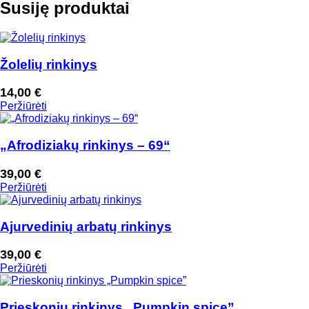
Susiję produktai
Žolelių rinkinys
14,00
€
Peržiūrėti
„Afrodiziakų rinkinys – 69“
39,00
€
Peržiūrėti
Ajurvedinių arbatų rinkinys
39,00
€
Peržiūrėti
Prieskonių rinkinys „Pumpkin spice”