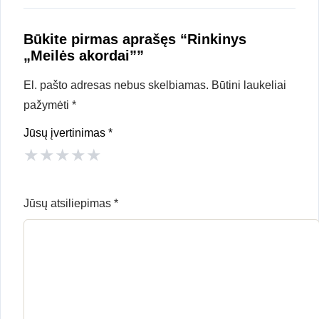
Būkite pirmas aprašęs “Rinkinys
„Meilės akordai””
El. pašto adresas nebus skelbiamas.
Būtini laukeliai
pažymėti
*
Jūsų įvertinimas
*
★
★
★
★
★
Jūsų atsiliepimas
*