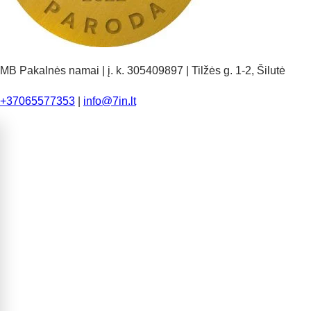
MB Pakalnės namai | į. k. 305409897 | Tilžės g. 1-2, Šilutė
+37065577353
|
info@7in.lt