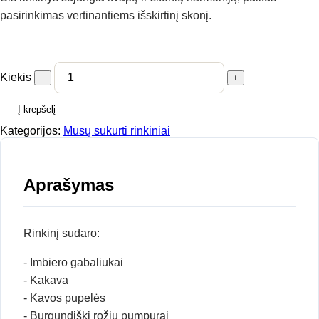
pasirinkimas vertinantiems išskirtinį skonį.
Kiekis
−
+
Į krepšelį
Kategorijos:
Mūsų sukurti rinkiniai
Aprašymas
Rinkinį sudaro:
- Imbiero gabaliukai
- Kakava
- Kavos pupelės
- Burgundiški rožių pumpurai