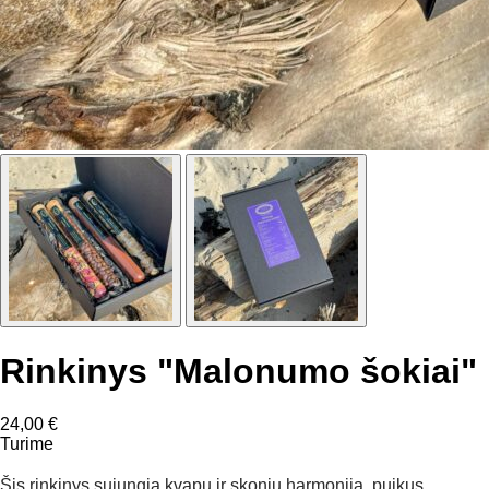
Rinkinys "Malonumo šokiai"
24,00
€
Turime
Šis rinkinys sujungia kvapų ir skonių harmoniją, puikus