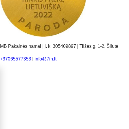
MB Pakalnės namai | į. k. 305409897 | Tilžės g. 1-2, Šilutė
+37065577353
|
info@7in.lt