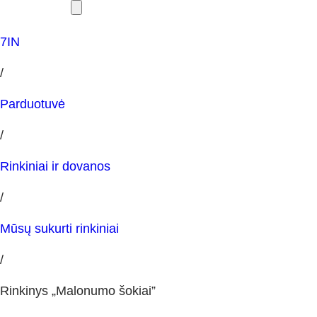
7IN
/
Parduotuvė
/
Rinkiniai ir dovanos
/
Mūsų sukurti rinkiniai
/
Rinkinys „Malonumo šokiai”