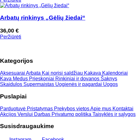
Arbatų rinkinys „Gėlių žiedai“
36,00
€
Peržiūrėti
Kategorijos
Aksesuarai
Arbata
Kai norisi saldžiau
Kakava
Kalendoriai
Kava
Medus
Prieskoniai
Rinkiniai ir dovanos
Šaknys
Skaidulos
Supermaistas
Uogienės ir pagardai
Uogos
Puslapiai
Parduotuvė
Pristatymas
Prekybos vietos
Apie mus
Kontaktai
Akcijos
Verslui
Darbas
Privatumo politika
Taisyklės ir sąlygos
Susisdraugaukime
Instagram
Facebook