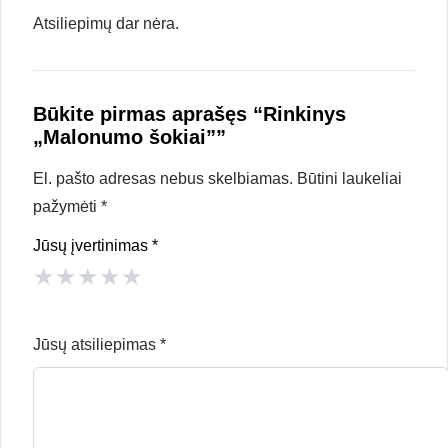
Atsiliepimų dar nėra.
Būkite pirmas aprašęs “Rinkinys
„Malonumo šokiai””
El. pašto adresas nebus skelbiamas.
Būtini laukeliai
pažymėti
*
Jūsų įvertinimas
*
★
★
★
★
★
Jūsų atsiliepimas
*