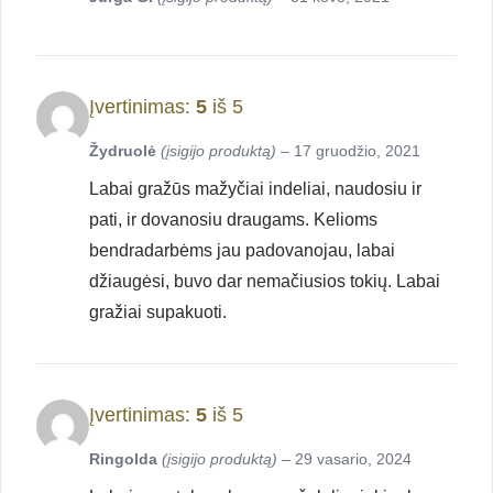
Įvertinimas:
5
iš 5
Žydruolė
(įsigijo produktą)
–
17 gruodžio, 2021
Labai gražūs mažyčiai indeliai, naudosiu ir
pati, ir dovanosiu draugams. Kelioms
bendradarbėms jau padovanojau, labai
džiaugėsi, buvo dar nemačiusios tokių. Labai
gražiai supakuoti.
Įvertinimas:
5
iš 5
Ringolda
(įsigijo produktą)
–
29 vasario, 2024