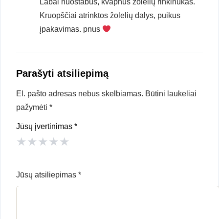
Labai nuostabus, kvapnus žolelių rinkinukas.
Kruopščiai atrinktos žolelių dalys, puikus
įpakavimas. pnus
Parašyti atsiliepimą
El. pašto adresas nebus skelbiamas.
Būtini laukeliai
pažymėti
*
Jūsų įvertinimas
*
★
★
★
★
★
Jūsų atsiliepimas
*