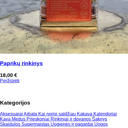
Paprikų rinkinys
18,00
€
Peržiūrėti
Kategorijos
Aksesuarai
Arbata
Kai norisi saldžiau
Kakava
Kalendoriai
Kava
Medus
Prieskoniai
Rinkiniai ir dovanos
Šaknys
Skaidulos
Supermaistas
Uogienės ir pagardai
Uogos