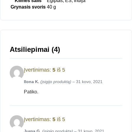
Kilmės šalis
Egiptas, ES, Indija
Grynasis svoris
40 g
Atsiliepimai (4)
Įvertinimas:
5
iš 5
Ilona K.
(įsigijo produktą)
–
31 kovo, 2021
Patiko.
Įvertinimas:
5
iš 5
Jurga G.
(įsigijo produktą)
–
31 kovo, 2021