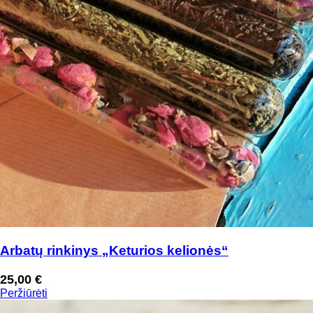
Arbatų rinkinys „Keturios kelionės“
25,00
€
Peržiūrėti