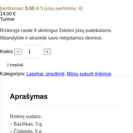
Įvertinimas:
5.00
iš 5 (viso įvertinimų:
4
)
14,00
€
Turime
Rinkinyje rasite 8 skirtingas žoleles jūsų patiekalams.
Išbandykite ir atraskite savo mėgstamus skonius.
Kiekis
−
+
Į krepšelį
Kategorijos:
Lapeliai, smulkinti
,
Mūsų sukurti rinkiniai
Aprašymas
Rinkinį sudaro:
– Bazilikas, 5 g
– Čiobrelis, 5 g