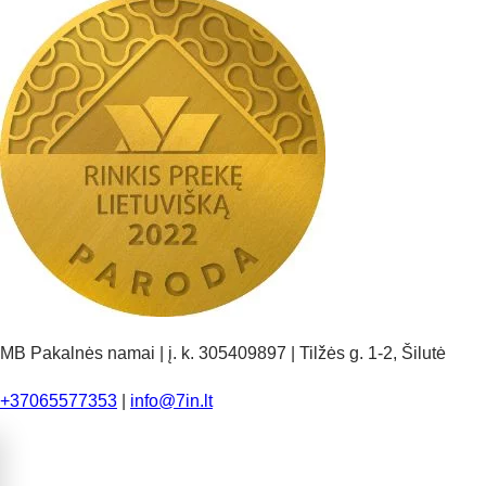
MB Pakalnės namai | į. k. 305409897 | Tilžės g. 1-2, Šilutė
+37065577353
|
info@7in.lt