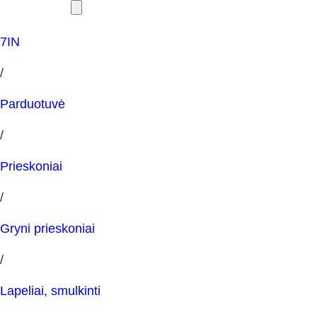
7IN
/
Parduotuvė
/
Prieskoniai
/
Gryni prieskoniai
/
Lapeliai, smulkinti