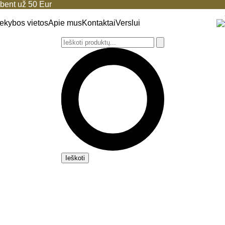
ent už 50 Eur
ekybos vietos
Apie mus
Kontaktai
Verslui
Ieškoti