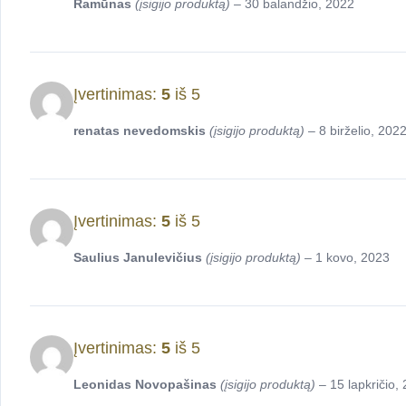
Ramūnas
(įsigijo produktą)
–
30 balandžio, 2022
Įvertinimas:
5
iš 5
renatas nevedomskis
(įsigijo produktą)
–
8 birželio, 202
Įvertinimas:
5
iš 5
Saulius Janulevičius
(įsigijo produktą)
–
1 kovo, 2023
Įvertinimas:
5
iš 5
Leonidas Novopašinas
(įsigijo produktą)
–
15 lapkričio,