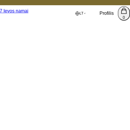
Profilis
LT
0