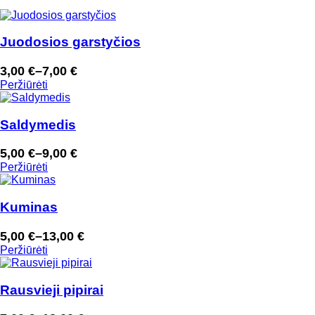
Juodosios garstyčios
3,00
€
–
7,00
€
Price
Peržiūrėti
range:
3,00 €
through
Saldymedis
7,00 €
5,00
€
–
9,00
€
Price
Peržiūrėti
range:
5,00 €
through
Kuminas
9,00 €
5,00
€
–
13,00
€
Price
Peržiūrėti
range:
5,00 €
through
Rausvieji pipirai
13,00 €