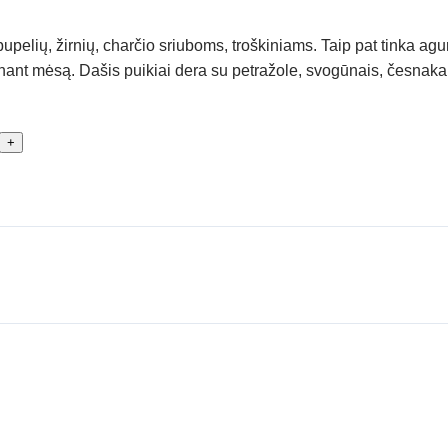
pupelių, žirnių, charčio sriuboms, troškiniams. Taip pat tinka a
oškinant mėsą. Dašis puikiai dera su petražole, svogūnais, česna
+