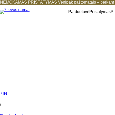
NEMOKAMAS PRISTATYMAS Venipak paštomatais – perkant b
Parduotuvė
Pristatymas
Pr
7IN
/