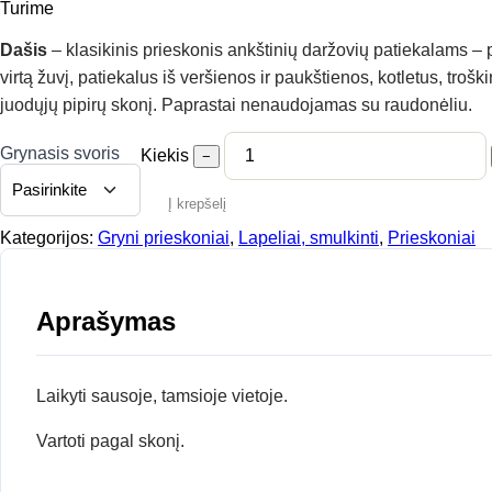
range:
Turime
3,00 €
through
Dašis
– klasikinis prieskonis ankštinių daržovių patiekalams – 
7,00 €
virtą žuvį, patiekalus iš veršienos ir paukštienos, kotletus, tr
juodųjų pipirų skonį. Paprastai nenaudojamas su raudonėliu.
Grynasis svoris
Kiekis
−
Į krepšelį
Kategorijos:
Gryni prieskoniai
,
Lapeliai, smulkinti
,
Prieskoniai
Aprašymas
Laikyti sausoje, tamsioje vietoje.
Vartoti pagal skonį.