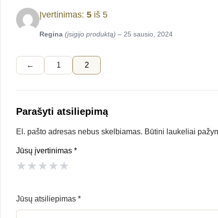
Įvertinimas:
5
iš 5
Regina
(įsigijo produktą)
–
25 sausio, 2024
←
1
2
Parašyti atsiliepimą
El. pašto adresas nebus skelbiamas.
Būtini laukeliai pažy
Jūsų įvertinimas
*
★
★
★
★
★
Jūsų atsiliepimas
*