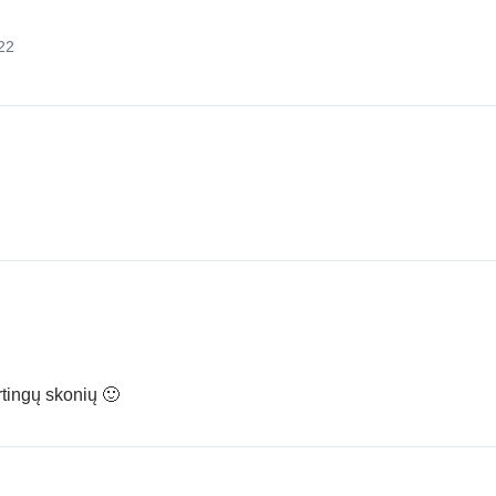
22
rtingų skonių 🙂