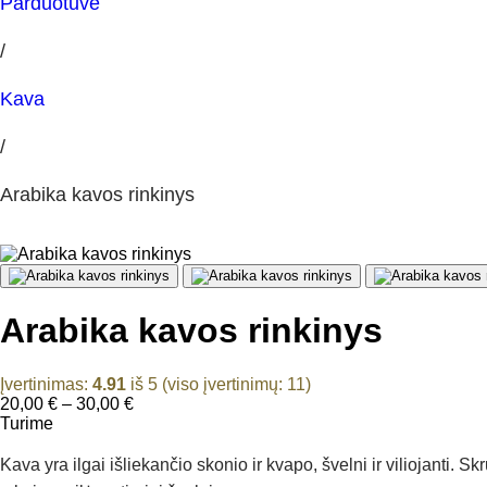
Parduotuvė
/
Kava
/
Arabika kavos rinkinys
Arabika kavos rinkinys
Įvertinimas:
4.91
iš 5 (viso įvertinimų:
11
)
Price
20,00
€
–
30,00
€
range:
Turime
20,00 €
through
Kava yra ilgai išliekančio skonio ir kvapo, švelni ir viliojanti.
30,00 €