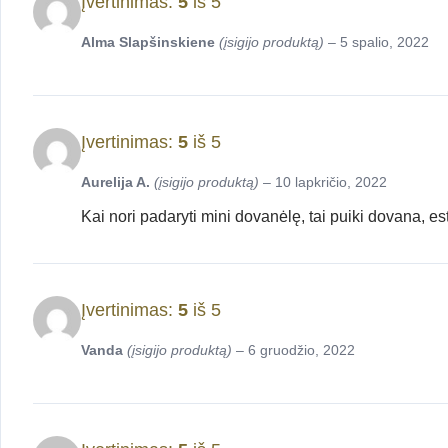
Įvertinimas:
5
iš 5
Alma Slapšinskiene
(įsigijo produktą)
–
5 spalio, 2022
Įvertinimas:
5
iš 5
Aurelija A.
(įsigijo produktą)
–
10 lapkričio, 2022
Kai nori padaryti mini dovanėlę, tai puiki dovana, es
Įvertinimas:
5
iš 5
Vanda
(įsigijo produktą)
–
6 gruodžio, 2022