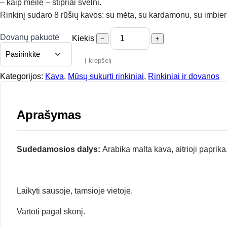
– kaip meilė – stipriai švelni.
Rinkinį sudaro 8 rūšių kavos: su mėta, su kardamonu, su imbieru,
Dovanų pakuotė
Kiekis
−
+
Į krepšelį
Kategorijos:
Kava
,
Mūsų sukurti rinkiniai
,
Rinkiniai ir dovanos
Aprašymas
Sudedamosios dalys:
Arabika malta kava, aitrioji paprik
Laikyti sausoje, tamsioje vietoje.
Vartoti pagal skonį.