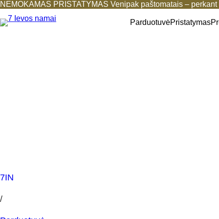
NEMOKAMAS PRISTATYMAS Venipak paštomatais – perkant b
Parduotuvė
Pristatymas
Pr
7IN
/