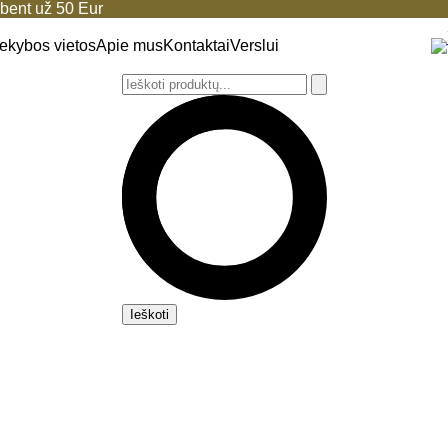
ent už 50 Eur
ekybos vietos
Apie mus
Kontaktai
Verslui
Ieškoti