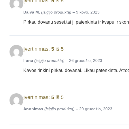
Įvertinimas:
5
iš 5
Daiva M.
(įsigijo produktą)
–
9 kovo, 2023
Pirkau dovanu sesei,tai ji patenkinta ir kvapu ir skon
Įvertinimas:
5
iš 5
Ilona
(įsigijo produktą)
–
26 gruodžio, 2023
Kavos rinkinį pirkau dovanai. Likau patenkinta. Atro
Įvertinimas:
5
iš 5
Anonimas
(įsigijo produktą)
–
29 gruodžio, 2023