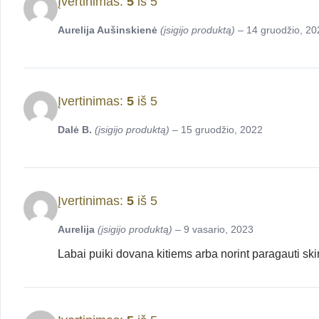
Įvertinimas:
5
iš 5
Aurelija Aušinskienė
(įsigijo produktą)
–
14 gruodžio, 20
Įvertinimas:
5
iš 5
Dalė B.
(įsigijo produktą)
–
15 gruodžio, 2022
Įvertinimas:
5
iš 5
Aurelija
(įsigijo produktą)
–
9 vasario, 2023
Labai puiki dovana kitiems arba norint paragauti ski