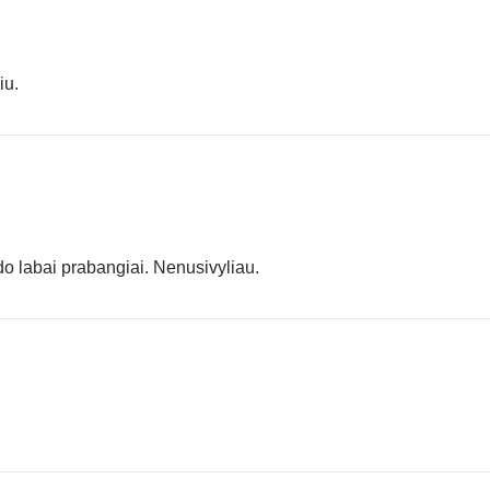
iu.
do labai prabangiai. Nenusivyliau.