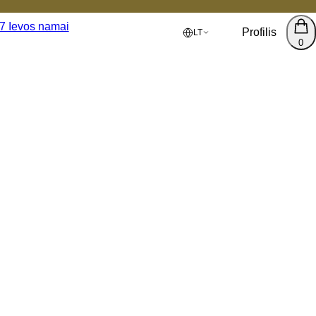
Profilis
LT
0