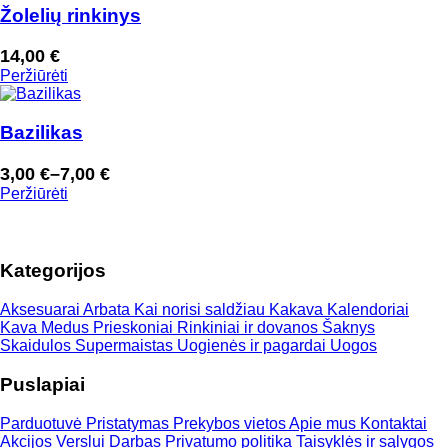
through
Žolelių rinkinys
7,00 €
14,00
€
Peržiūrėti
Bazilikas
3,00
€
–
7,00
€
Price
Peržiūrėti
range:
3,00 €
through
Kategorijos
7,00 €
Aksesuarai
Arbata
Kai norisi saldžiau
Kakava
Kalendoriai
Kava
Medus
Prieskoniai
Rinkiniai ir dovanos
Šaknys
Skaidulos
Supermaistas
Uogienės ir pagardai
Uogos
Puslapiai
Parduotuvė
Pristatymas
Prekybos vietos
Apie mus
Kontaktai
Akcijos
Verslui
Darbas
Privatumo politika
Taisyklės ir sąlygos