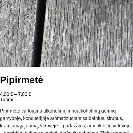
Pipirmetė
Price
4,00
€
–
7,00
€
range:
Turime
4,00 €
through
Pipirmėtė vartojama alkoholinių ir nealkoholinių gėrimų
7,00 €
gamyboje, konditerijoje aromatizuojant saldainius, sirupus,
kramtomąją gumą, virtuvėje – padažams, amerikiečių virtuvėje