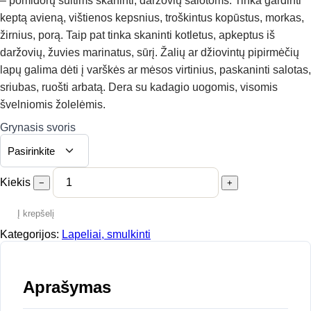
– pomidorų sultims skaninti, daržovių salotoms. Tinka gardinti
keptą avieną, vištienos kepsnius, troškintus kopūstus, morkas,
žirnius, porą. Taip pat tinka skaninti kotletus, apkeptus iš
daržovių, žuvies marinatus, sūrį. Žalių ar džiovintų pipirmėčių
lapų galima dėti į varškės ar mėsos virtinius, paskaninti salotas,
sriubas, ruošti arbatą. Dera su kadagio uogomis, visomis
švelniomis žolelėmis.
Grynasis svoris
Kiekis
−
+
Į krepšelį
Kategorijos:
Lapeliai, smulkinti
Aprašymas