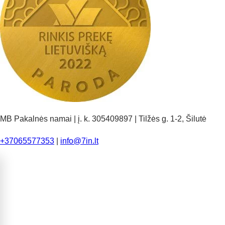
MB Pakalnės namai | į. k. 305409897 | Tilžės g. 1-2, Šilutė
+37065577353
|
info@7in.lt