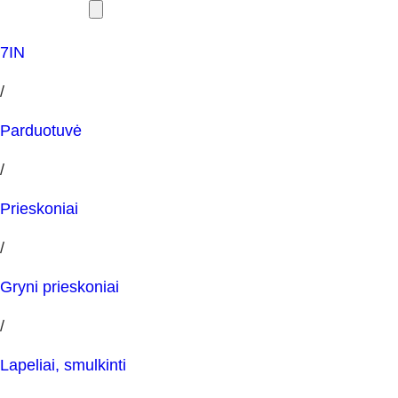
7IN
/
Parduotuvė
/
Prieskoniai
/
Gryni prieskoniai
/
Lapeliai, smulkinti