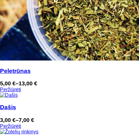
Peletrūnas
5,00
€
–
13,00
€
Price
Peržiūrėti
range:
5,00 €
through
Dašis
13,00 €
3,00
€
–
7,00
€
Price
Peržiūrėti
range:
3,00 €