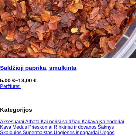
Saldžioji paprika, smulkinta
5,00
€
–
13,00
€
Price
Peržiūrėti
range:
5,00 €
through
Kategorijos
13,00 €
Aksesuarai
Arbata
Kai norisi saldžiau
Kakava
Kalendoriai
Kava
Medus
Prieskoniai
Rinkiniai ir dovanos
Šaknys
Skaidulos
Supermaistas
Uogienės ir pagardai
Uogos