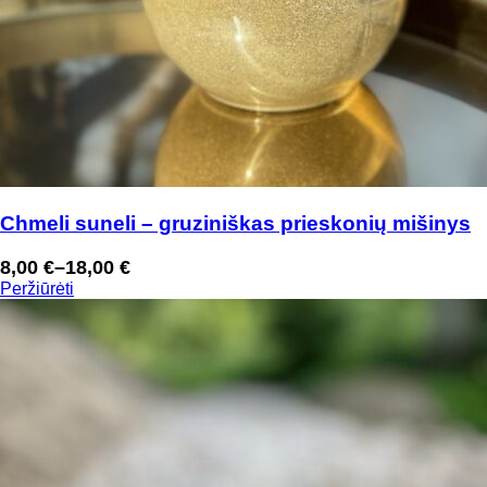
Chmeli suneli – gruziniškas prieskonių mišinys
8,00
€
–
18,00
€
Price
Peržiūrėti
range:
8,00 €
through
18,00 €