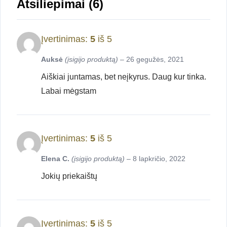
Atsiliepimai (6)
Įvertinimas:
5
iš 5
Auksė
(įsigijo produktą)
–
26 gegužės, 2021
Aiškiai juntamas, bet neįkyrus. Daug kur tinka.
Labai mėgstam
Įvertinimas:
5
iš 5
Elena C.
(įsigijo produktą)
–
8 lapkričio, 2022
Jokių priekaištų
Įvertinimas:
5
iš 5