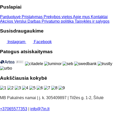
Puslapiai
Parduotuvė
Pristatymas
Prekybos vietos
Apie mus
Kontaktai
Akcijos
Verslui
Darbas
Privatumo politika
Taisyklės ir sąlygos
Susisdraugaukime
Instagram
Facebook
Patogus atsiskaitymas
Aukščiausia kokybė
MB Pakalnės namai | į. k. 305409897 | Tilžės g. 1-2, Šilutė
+37065577353
|
info@7in.lt