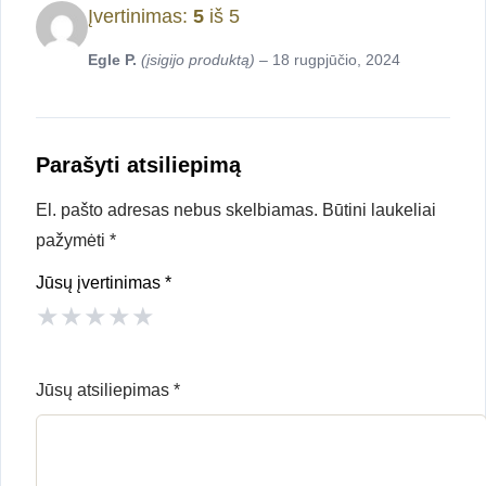
Įvertinimas:
5
iš 5
Egle P.
(įsigijo produktą)
–
18 rugpjūčio, 2024
Parašyti atsiliepimą
El. pašto adresas nebus skelbiamas.
Būtini laukeliai
pažymėti
*
Jūsų įvertinimas
*
★
★
★
★
★
Jūsų atsiliepimas
*