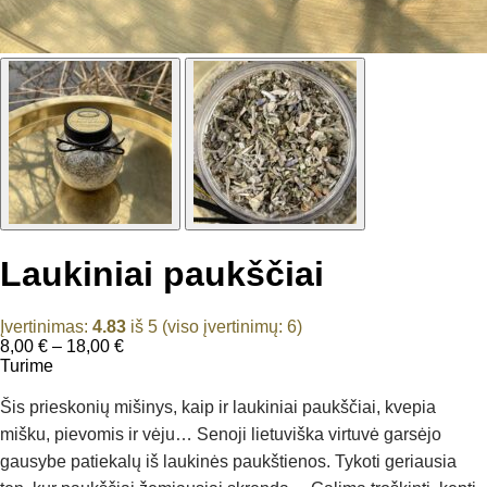
Laukiniai paukščiai
Įvertinimas:
4.83
iš 5 (viso įvertinimų:
6
)
Price
8,00
€
–
18,00
€
range:
Turime
8,00 €
through
Šis prieskonių mišinys, kaip ir laukiniai paukščiai, kvepia
18,00 €
mišku, pievomis ir vėju… Senoji lietuviška virtuvė garsėjo
gausybe patiekalų iš laukinės paukštienos. Tykoti geriausia