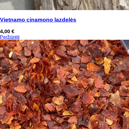
Vietnamo cinamono lazdelės
4,00
€
Peržiūrėti