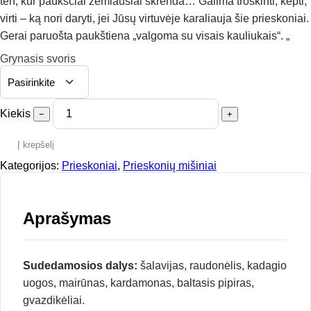
ten, kur paukščiai žemiausiai skrenda… Galima troškinti, kepti,
virti – ką nori daryti, jei Jūsų virtuvėje karaliauja šie prieskoniai.
Gerai paruošta paukštiena „valgoma su visais kauliukais“. „
Grynasis svoris
Kiekis
−
+
Į krepšelį
Kategorijos:
Prieskoniai
,
Prieskonių mišiniai
Aprašymas
Sudedamosios dalys:
šalavijas, raudonėlis, kadagio
uogos, mairūnas, kardamonas, baltasis pipiras,
gvazdikėliai.