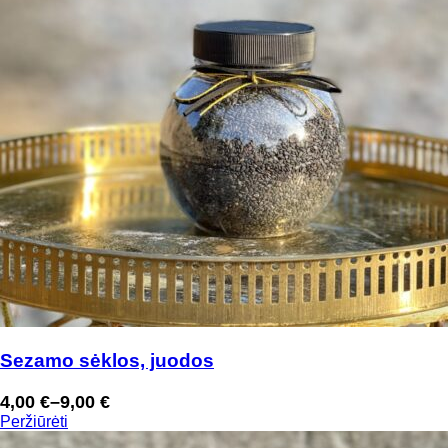
Sezamo sėklos, juodos
4,00
€
–
9,00
€
Price
Peržiūrėti
range: