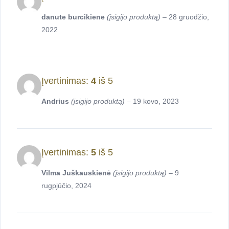
danute burcikiene
(įsigijo produktą)
–
28 gruodžio,
2022
Įvertinimas:
4
iš 5
Andrius
(įsigijo produktą)
–
19 kovo, 2023
Įvertinimas:
5
iš 5
Vilma Juškauskienė
(įsigijo produktą)
–
9
rugpjūčio, 2024