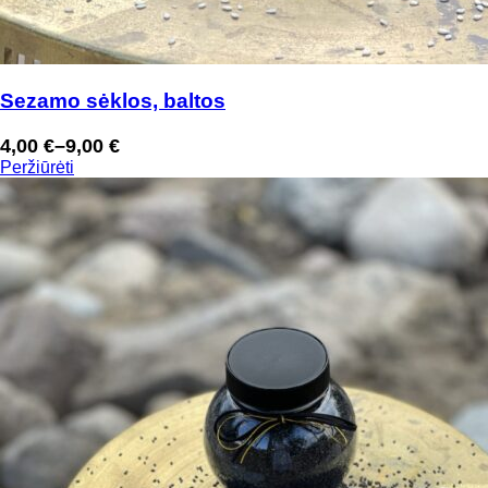
Sezamo sėklos, baltos
4,00
€
–
9,00
€
Price
Peržiūrėti
range:
4,00 €
through
9,00 €