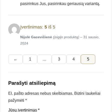
pasirinkus Jus, pasirinkau geriausią variantą.
Įvertinimas:
5
iš 5
Nijolė Gacevičienė
(įsigijo produktą)
–
31 sausio,
2024
←
1
…
3
4
5
Parašyti atsiliepimą
El. pašto adresas nebus skelbiamas.
Būtini laukeliai
pažymėti
*
Jūsų įvertinimas
*