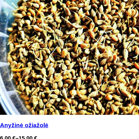
Anyžinė ožiažolė
6,00
€
–
15,00
€