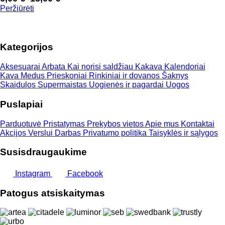
Price
Peržiūrėti
range:
6,00 €
through
Kategorijos
15,00 €
Aksesuarai
Arbata
Kai norisi saldžiau
Kakava
Kalendoriai
Kava
Medus
Prieskoniai
Rinkiniai ir dovanos
Šaknys
Skaidulos
Supermaistas
Uogienės ir pagardai
Uogos
Puslapiai
Parduotuvė
Pristatymas
Prekybos vietos
Apie mus
Kontaktai
Akcijos
Verslui
Darbas
Privatumo politika
Taisyklės ir sąlygos
Susisdraugaukime
Instagram
Facebook
Patogus atsiskaitymas