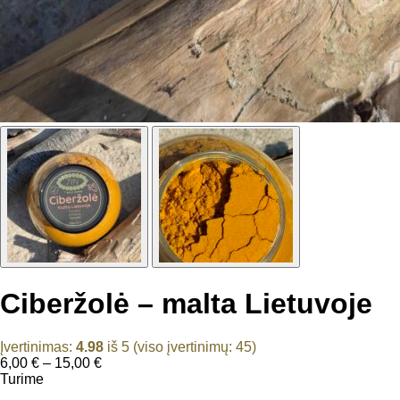
Ciberžolė – malta Lietuvoje
Įvertinimas:
4.98
iš 5 (viso įvertinimų:
45
)
Price
6,00
€
–
15,00
€
range:
Turime
6,00 €