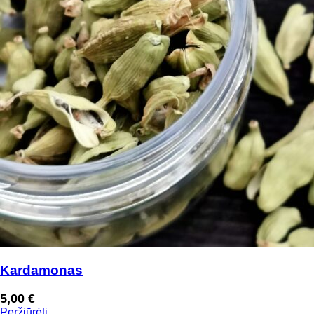
Kardamonas
5,00
€
Peržiūrėti