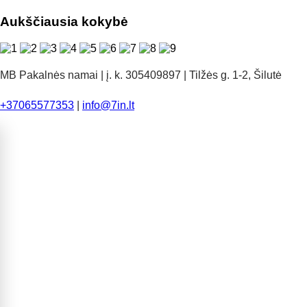
Aukščiausia kokybė
MB Pakalnės namai | į. k. 305409897 | Tilžės g. 1-2, Šilutė
+37065577353
|
info@7in.lt