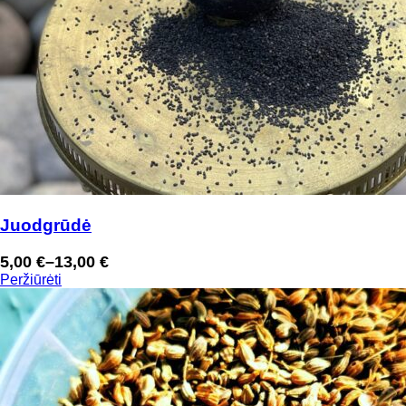
Juodgrūdė
5,00
€
–
13,00
€
Price
Peržiūrėti
range:
5,00 €
through
13,00 €