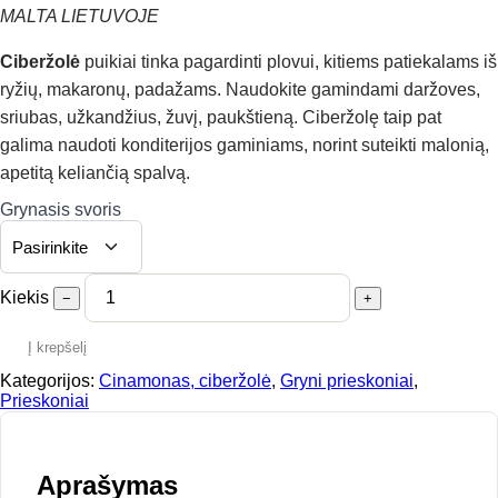
through
MALTA LIETUVOJE
15,00 €
Ciberžolė
puikiai tinka pagardinti plovui, kitiems patiekalams iš
ryžių, makaronų, padažams. Naudokite gamindami daržoves,
sriubas, užkandžius, žuvį, paukštieną. Ciberžolę taip pat
galima naudoti konditerijos gaminiams, norint suteikti malonią,
apetitą keliančią spalvą.
Grynasis svoris
Kiekis
−
+
Į krepšelį
Kategorijos:
Cinamonas, ciberžolė
,
Gryni prieskoniai
,
Prieskoniai
Aprašymas