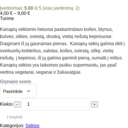
Įvertinimas:
5.00
iš 5 (viso įvertinimų:
2
)
Price
4,00
€
–
9,00
€
range:
Turime
4,00 €
through
Kanapių sėklomis lietuviai paskanindavo košes, blynus,
9,00 €
bulves, silkes, sviestą, druską, vietoj riešutų kepiniuose.
Daiginant iš jų gaunamas pienas. Kanapių sėklų galima dėti į
sveikuolių kokteilius, salotas, košes, sviestą, silkę, vietoj
riešutų į kepinius, iš jų galima gaminti pieną, sumalti į miltus.
Kanapių sėklos yra laikomos puikiu supermaistu, jas ypač
vertina vegetarai, veganai ir žaliavalgiai.
Grynasis svoris
Kiekis
−
+
Į krepšelį
Kategorijos:
Sėklos