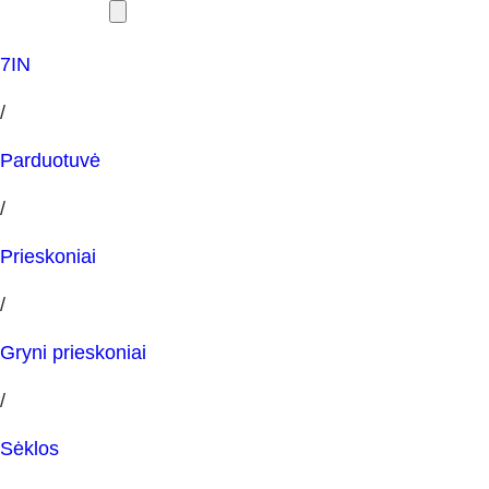
7IN
/
Parduotuvė
/
Prieskoniai
/
Gryni prieskoniai
/
Sėklos