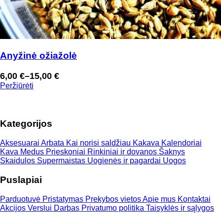
Anyžinė ožiažolė
6,00
€
–
15,00
€
Price
Peržiūrėti
range:
6,00 €
through
Kategorijos
15,00 €
Aksesuarai
Arbata
Kai norisi saldžiau
Kakava
Kalendoriai
Kava
Medus
Prieskoniai
Rinkiniai ir dovanos
Šaknys
Skaidulos
Supermaistas
Uogienės ir pagardai
Uogos
Puslapiai
Parduotuvė
Pristatymas
Prekybos vietos
Apie mus
Kontaktai
Akcijos
Verslui
Darbas
Privatumo politika
Taisyklės ir sąlygos