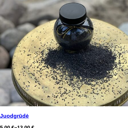
Juodgrūdė
5,00
€
–
13,00
€