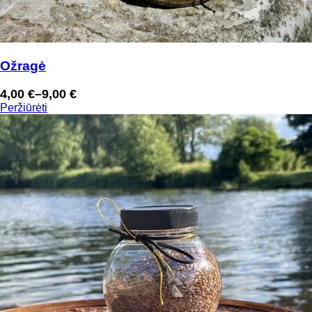
Ožragė
4,00
€
–
9,00
€
Price
Peržiūrėti
range:
4,00 €
through
9,00 €