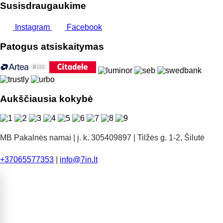
Susisdraugaukime
Instagram
Facebook
Patogus atsiskaitymas
Aukščiausia kokybė
MB Pakalnės namai | į. k. 305409897 | Tilžės g. 1-2, Šilutė
+37065577353
|
info@7in.lt