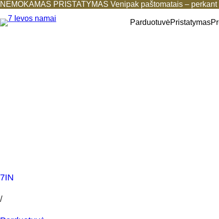
NEMOKAMAS PRISTATYMAS Venipak paštomatais – perkant b
Parduotuvė
Pristatymas
Pr
7IN
/