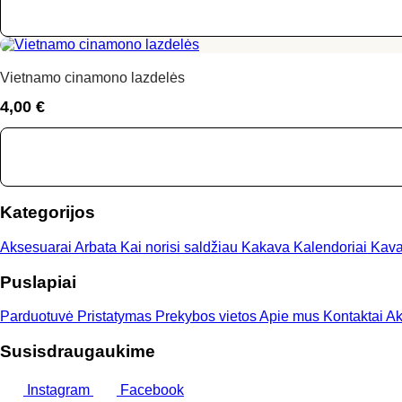
8,00 €
through
21,00 €
Vietnamo cinamono lazdelės
4,00
€
Kategorijos
Aksesuarai
Arbata
Kai norisi saldžiau
Kakava
Kalendoriai
Kav
Puslapiai
Parduotuvė
Pristatymas
Prekybos vietos
Apie mus
Kontaktai
Ak
Susisdraugaukime
Instagram
Facebook