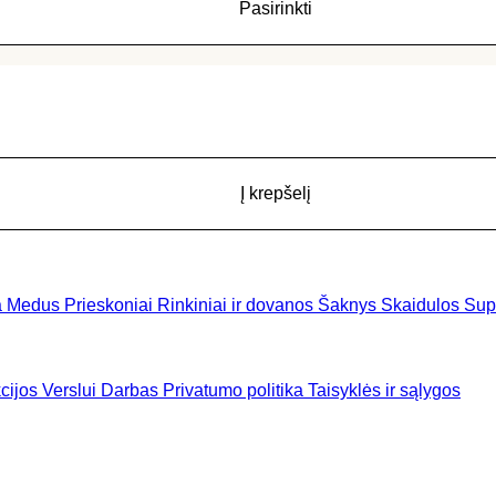
Pasirinkti
Į krepšelį
a
Medus
Prieskoniai
Rinkiniai ir dovanos
Šaknys
Skaidulos
Sup
cijos
Verslui
Darbas
Privatumo politika
Taisyklės ir sąlygos