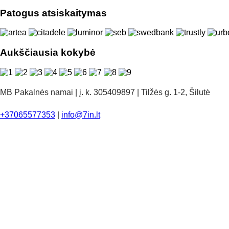
Patogus atsiskaitymas
Aukščiausia kokybė
MB Pakalnės namai | į. k. 305409897 | Tilžės g. 1-2, Šilutė
+37065577353
|
info@7in.lt