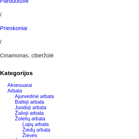
Parduotuvė
/
Prieskoniai
/
Cinamonas, ciberžolė
Kategorijos
Aksesuarai
Arbata
Ajurvedinė arbata
Baltoji arbata
Juodoji arbata
Žalioji arbata
Žolelių arbata
Lapų arbata
Žiedų arbata
Žievės