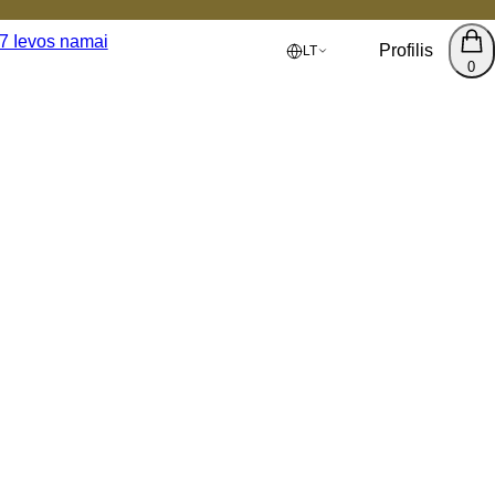
Profilis
LT
0