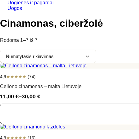
Uogienės ir pagardai
Uogos
Cinamonas, ciberžolė
Rodoma
1–7
iš
7
4,9
★
★
★
★
★
(74)
Ceilono cinamonas – malta Lietuvoje
11,00
€
–
30,00
€
Price
range:
11,00 €
through
30,00 €
4,9
★
★
★
★
★
(16)