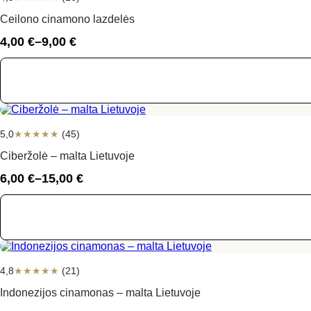
Ceilono cinamono lazdelės
4,00
€
–
9,00
€
Price
range:
4,00 €
through
9,00 €
5,0
★
★
★
★
★
(45)
Ciberžolė – malta Lietuvoje
6,00
€
–
15,00
€
Price
range:
6,00 €
through
15,00 €
4,8
★
★
★
★
★
(21)
Indonezijos cinamonas – malta Lietuvoje