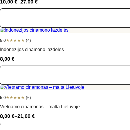
10,00
€
–
27,00
€
Price
range:
10,00 €
through
27,00 €
5,0
★
★
★
★
★
(4)
Indonezijos cinamono lazdelės
8,00
€
5,0
★
★
★
★
★
(6)
Vietnamo cinamonas – malta Lietuvoje
8,00
€
–
21,00
€
Price
range: