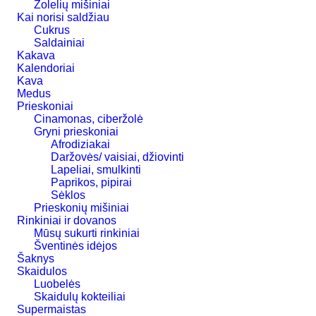
Žolelių mišiniai
Kai norisi saldžiau
Cukrus
Saldainiai
Kakava
Kalendoriai
Kava
Medus
Prieskoniai
Cinamonas, ciberžolė
Gryni prieskoniai
Afrodiziakai
Daržovės/ vaisiai, džiovinti
Lapeliai, smulkinti
Paprikos, pipirai
Sėklos
Prieskonių mišiniai
Rinkiniai ir dovanos
Mūsų sukurti rinkiniai
Šventinės idėjos
Šaknys
Skaidulos
Luobelės
Skaidulų kokteiliai
Supermaistas