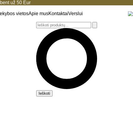
ent už 50 Eur
ekybos vietos
Apie mus
Kontaktai
Verslui
Ieškoti