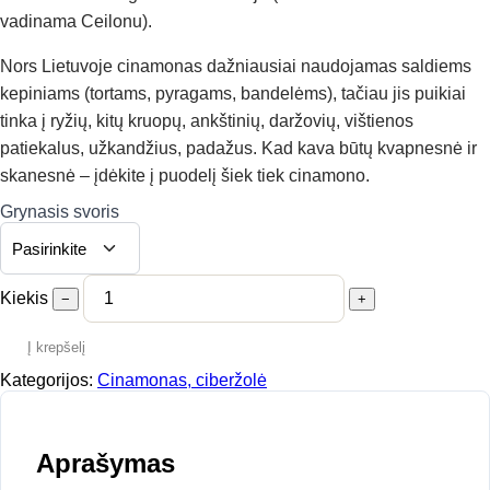
vadinama Ceilonu).
Nors Lietuvoje cinamonas dažniausiai naudojamas saldiems
kepiniams (tortams, pyragams, bandelėms), tačiau jis puikiai
tinka į ryžių, kitų kruopų, ankštinių, daržovių, vištienos
patiekalus, užkandžius, padažus. Kad kava būtų kvapnesnė ir
skanesnė – įdėkite į puodelį šiek tiek cinamono.
Grynasis svoris
Kiekis
−
+
Į krepšelį
Kategorijos:
Cinamonas, ciberžolė
Aprašymas