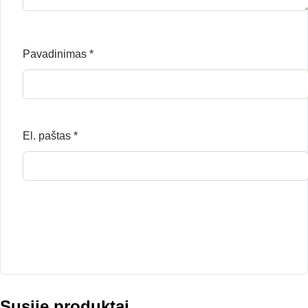
Pavadinimas
*
El. paštas
*
Susiję produktai