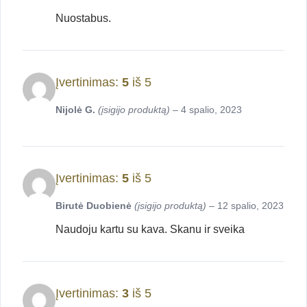
Nuostabus.
Įvertinimas:
5
iš 5
Nijolė G.
(įsigijo produktą)
–
4 spalio, 2023
Įvertinimas:
5
iš 5
Birutė Duobienė
(įsigijo produktą)
–
12 spalio, 2023
Naudoju kartu su kava. Skanu ir sveika
Įvertinimas:
3
iš 5