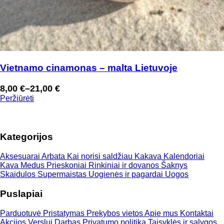
Vietnamo cinamonas – malta Lietuvoje
8,00
€
–
21,00
€
Price
Peržiūrėti
range:
8,00 €
through
Kategorijos
21,00 €
Aksesuarai
Arbata
Kai norisi saldžiau
Kakava
Kalendoriai
Kava
Medus
Prieskoniai
Rinkiniai ir dovanos
Šaknys
Skaidulos
Supermaistas
Uogienės ir pagardai
Uogos
Puslapiai
Parduotuvė
Pristatymas
Prekybos vietos
Apie mus
Kontaktai
Akcijos
Verslui
Darbas
Privatumo politika
Taisyklės ir sąlygos