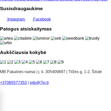
Susisdraugaukime
Instagram
Facebook
Patogus atsiskaitymas
Aukščiausia kokybė
MB Pakalnės namai | į. k. 305409897 | Tilžės g. 1-2, Šilutė
+37065577353
|
info@7in.lt