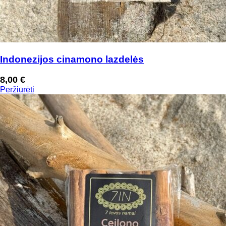
Indonezijos cinamono lazdelės
8,00
€
Peržiūrėti