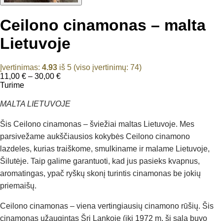
Ceilono cinamonas – malta
Lietuvoje
Įvertinimas:
4.93
iš 5 (viso įvertinimų:
74
)
Price
11,00
€
–
30,00
€
range:
Turime
11,00 €
through
MALTA LIETUVOJE
30,00 €
Šis Ceilono cinamonas – šviežiai maltas Lietuvoje. Mes
parsivežame aukščiausios kokybės Ceilono cinamono
lazdeles, kurias traiškome, smulkiname ir malame Lietuvoje,
Šilutėje. Taip galime garantuoti, kad jus pasieks kvapnus,
aromatingas, ypač ryškų skonį turintis cinamonas be jokių
priemaišų.
Ceilono cinamonas – viena vertingiausių cinamono rūšių. Šis
cinamonas užaugintas Šri Lankoje (iki 1972 m. ši sala buvo