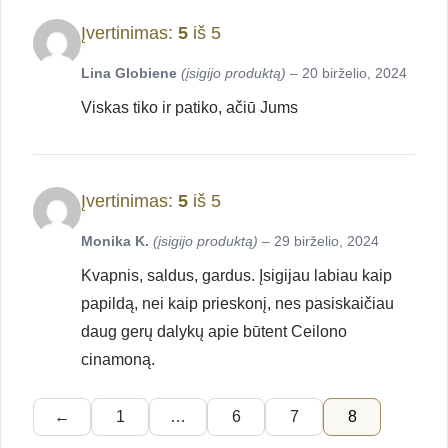
Įvertinimas:
5
iš 5
Lina Globiene
(įsigijo produktą)
–
20 birželio, 2024
Viskas tiko ir patiko, ačiū Jums
Įvertinimas:
5
iš 5
Monika K.
(įsigijo produktą)
–
29 birželio, 2024
Kvapnis, saldus, gardus. Įsigijau labiau kaip
papildą, nei kaip prieskonį, nes pasiskaičiau
daug gerų dalykų apie būtent Ceilono
cinamoną.
←
1
…
6
7
8