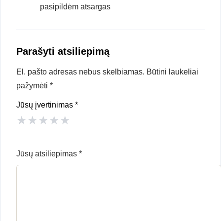
pasipildėm atsargas
Parašyti atsiliepimą
El. pašto adresas nebus skelbiamas.
Būtini laukeliai
pažymėti
*
Jūsų įvertinimas
*
★
★
★
★
★
Jūsų atsiliepimas
*