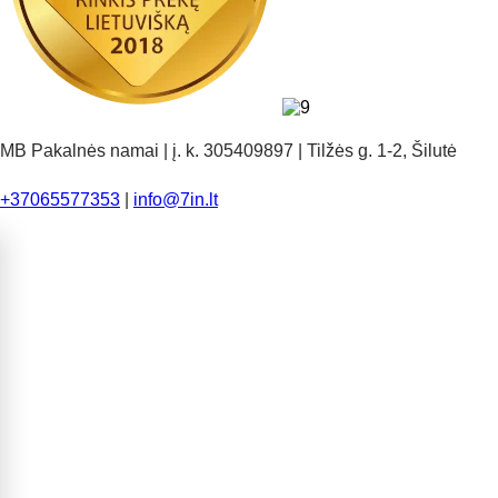
MB Pakalnės namai | į. k. 305409897 | Tilžės g. 1-2, Šilutė
+37065577353
|
info@7in.lt