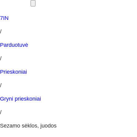
7IN
/
Parduotuvė
/
Prieskoniai
/
Gryni prieskoniai
/
Sezamo sėklos, juodos