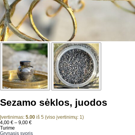
Sezamo sėklos, juodos
Įvertinimas:
5.00
iš 5 (viso įvertinimų:
1
)
Price
4,00
€
–
9,00
€
range:
Turime
4,00 €
Grynasis svoris