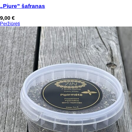
„Piure” šafranas
9,00
€
Peržiūrėti