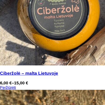
Ciberžolė – malta Lietuvoje
6,00
€
–
15,00
€
Price
Peržiūrėti
range:
6,00 €
through