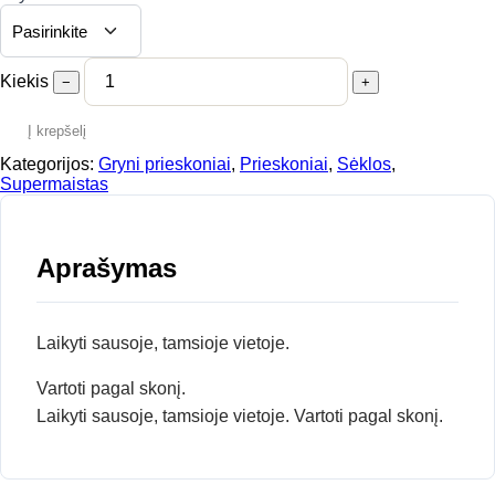
through
9,00 €
Kiekis
−
+
Į krepšelį
Kategorijos:
Gryni prieskoniai
,
Prieskoniai
,
Sėklos
,
Supermaistas
Aprašymas
Laikyti sausoje, tamsioje vietoje.
Vartoti pagal skonį.
Laikyti sausoje, tamsioje vietoje. Vartoti pagal skonį.