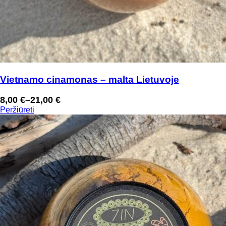
Vietnamo cinamonas – malta Lietuvoje
8,00
€
–
21,00
€
Price
Peržiūrėti
range:
8,00 €
through
21,00 €