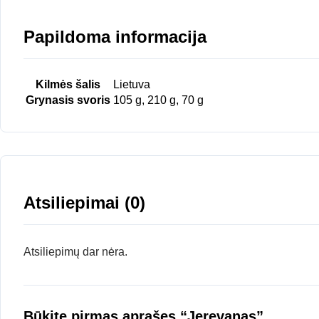
Papildoma informacija
Kilmės šalis
Lietuva
Grynasis svoris
105 g, 210 g, 70 g
Atsiliepimai (0)
Atsiliepimų dar nėra.
Būkite pirmas aprašęs “Jerevanas”