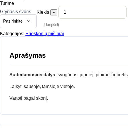
range:
Turime
8,00 €
Grynasis svoris
Kiekis
−
through
18,00 €
Į krepšelį
Kategorijos:
Prieskonių mišiniai
Aprašymas
Sudedamosios dalys:
svogūnas, juodieji pipirai, čiobrel
Laikyti sausoje, tamsioje vietoje.
Vartoti pagal skonį.