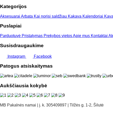
through
Kategorijos
18,00 €
Aksesuarai
Arbata
Kai norisi saldžiau
Kakava
Kalendoriai
Kav
Puslapiai
Parduotuvė
Pristatymas
Prekybos vietos
Apie mus
Kontaktai
Ak
Susisdraugaukime
Instagram
Facebook
Patogus atsiskaitymas
Aukščiausia kokybė
MB Pakalnės namai | į. k. 305409897 | Tilžės g. 1-2, Šilutė