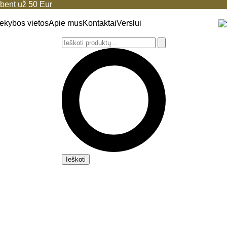
ent už 50 Eur
ekybos vietos
Apie mus
Kontaktai
Verslui
Ieškoti