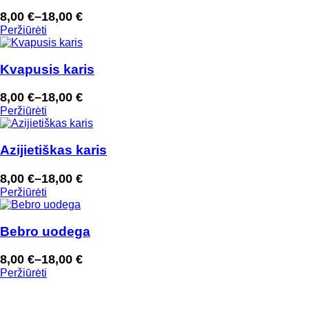
8,00
€
–
18,00
€
Price
Peržiūrėti
range:
8,00 €
through
Kvapusis karis
18,00 €
8,00
€
–
18,00
€
Price
Peržiūrėti
range:
8,00 €
through
Azijietiškas karis
18,00 €
8,00
€
–
18,00
€
Price
Peržiūrėti
range:
8,00 €
through
Bebro uodega
18,00 €
8,00
€
–
18,00
€
Price
Peržiūrėti
range:
8,00 €