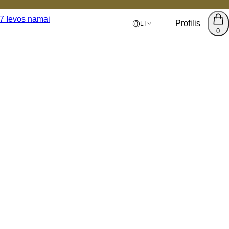
Profilis
LT
0