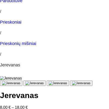
Parduotuvė
/
Prieskoniai
/
Prieskonių mišiniai
/
Jerevanas
Jerevanas
Price
8,00
€
–
18,00
€