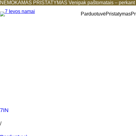
NEMOKAMAS PRISTATYMAS Venipak paštomatais – perkant b
Parduotuvė
Pristatymas
Pr
7IN
/