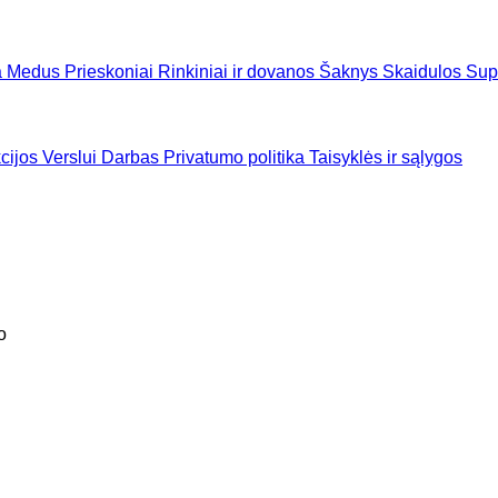
a
Medus
Prieskoniai
Rinkiniai ir dovanos
Šaknys
Skaidulos
Sup
cijos
Verslui
Darbas
Privatumo politika
Taisyklės ir sąlygos