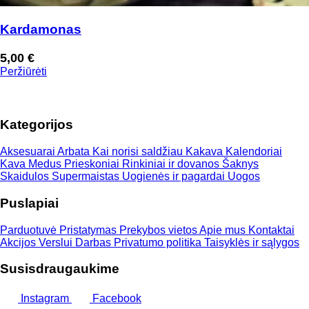
Kardamonas
5,00
€
Peržiūrėti
Kategorijos
Aksesuarai
Arbata
Kai norisi saldžiau
Kakava
Kalendoriai
Kava
Medus
Prieskoniai
Rinkiniai ir dovanos
Šaknys
Skaidulos
Supermaistas
Uogienės ir pagardai
Uogos
Puslapiai
Parduotuvė
Pristatymas
Prekybos vietos
Apie mus
Kontaktai
Akcijos
Verslui
Darbas
Privatumo politika
Taisyklės ir sąlygos
Susisdraugaukime
Instagram
Facebook