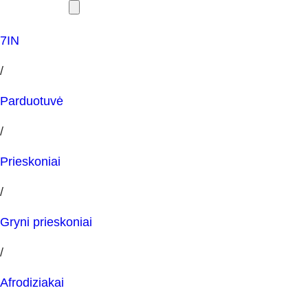
7IN
/
Parduotuvė
/
Prieskoniai
/
Gryni prieskoniai
/
Afrodiziakai