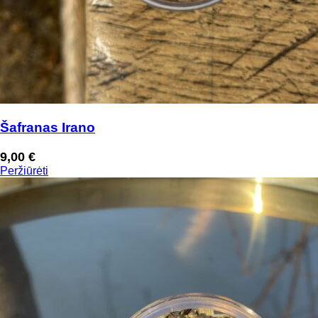
Šafranas Irano
9,00
€
Peržiūrėti