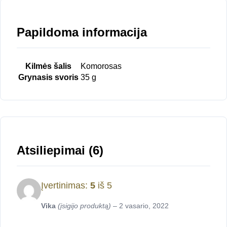
Papildoma informacija
Kilmės šalis
Komorosas
Grynasis svoris
35 g
Atsiliepimai (6)
Įvertinimas:
5
iš 5
Vika
(įsigijo produktą)
–
2 vasario, 2022