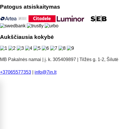
Patogus atsiskaitymas
Aukščiausia kokybė
MB Pakalnės namai | į. k. 305409897 | Tilžės g. 1-2, Šilutė
+37065577353
|
info@7in.lt