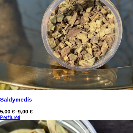
Saldymedis
5,00
€
–
9,00
€
Price
Peržiūrėti
range:
5,00 €