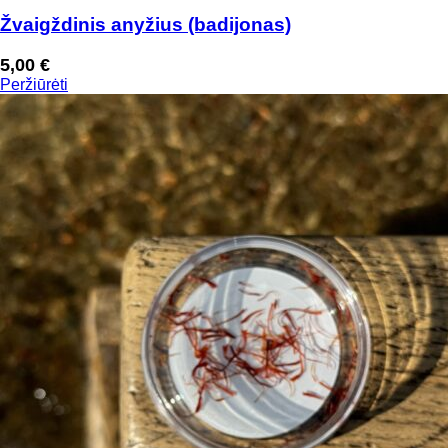
Žvaigždinis anyžius (badijonas)
5,00
€
Peržiūrėti