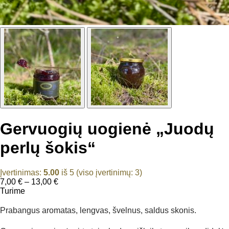
Gervuogių uogienė „Juodų
perlų šokis“
Įvertinimas:
5.00
iš 5 (viso įvertinimų:
3
)
Price
7,00
€
–
13,00
€
range:
Turime
7,00 €
through
Prabangus aromatas, lengvas, švelnus, saldus skonis.
13,00 €