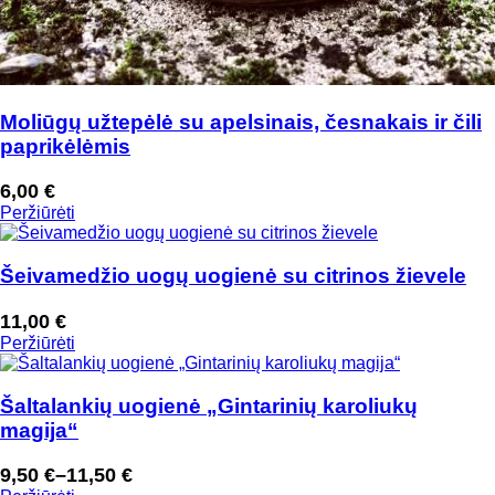
Moliūgų užtepėlė su apelsinais, česnakais ir čili
paprikėlėmis
6,00
€
Peržiūrėti
Šeivamedžio uogų uogienė su citrinos žievele
11,00
€
Peržiūrėti
Šaltalankių uogienė „Gintarinių karoliukų
magija“
9,50
€
–
11,50
€
Price