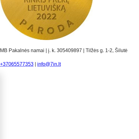
MB Pakalnės namai | į. k. 305409897 | Tilžės g. 1-2, Šilutė
+37065577353
|
info@7in.lt