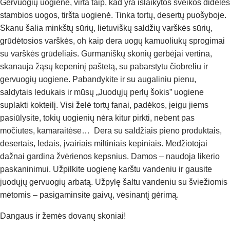
Gervuogių uogienė, virta taip, kad yra išlaikytos sveikos didelės
stambios uogos, tiršta uogienė. Tinka tortų, desertų puošyboje.
Skanu šalia minkštų sūrių, lietuviškų saldžių varškės sūrių,
grūdėtosios varškės, oh kaip dera uogų kamuoliukų sprogimai
su varškės grūdeliais. Gurmaniškų skonių gerbėjai vertina,
skanauja žąsų kepeninį paštetą, su pabarstytu čiobreliu ir
gervuogių uogiene. Pabandykite ir su augaliniu pienu,
saldytais ledukais ir mūsų „Juodųjų perlų šokis” uogiene
suplakti kokteilį. Visi želė tortų fanai, padėkos, jeigu jiems
pasiūlysite, tokių uogienių nėra kitur pirkti, nebent pas
močiutes, kamaraitėse… Dera su saldžiais pieno produktais,
desertais, ledais, įvairiais miltiniais kepiniais. Medžiotojai
dažnai gardina žvėrienos kepsnius. Damos – naudoja likerio
paskaninimui. Užpilkite uogienę karštu vandeniu ir gausite
juodųjų gervuogių arbatą. Užpylę šaltu vandeniu su šviežiomis
mėtomis – pasigaminsite gaivų, vėsinantį gėrimą.
Dangaus ir žemės dovanų skoniai!