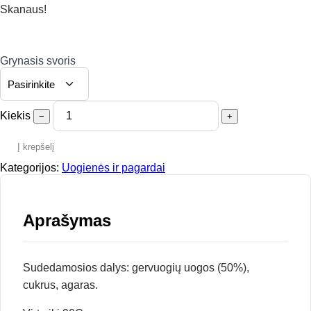
Skanaus!
Grynasis svoris
Kiekis
−
+
Į krepšelį
Kategorijos:
Uogienės ir pagardai
Aprašymas
Sudedamosios dalys: gervuogių uogos (50%),
cukrus, agaras.