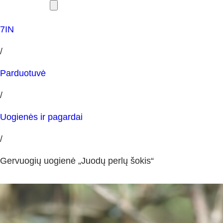
7IN
/
Parduotuvė
/
Uogienės ir pagardai
/
Gervuogių uogienė „Juodų perlų šokis“