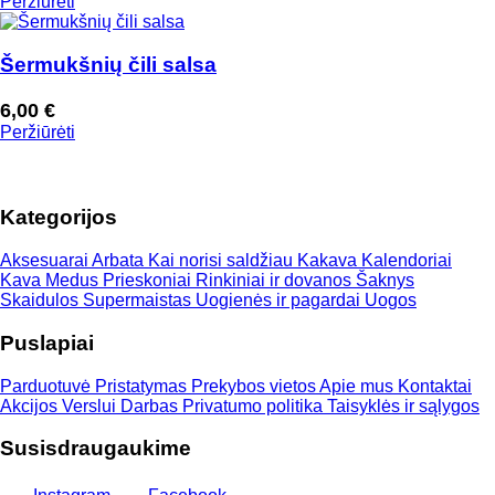
Peržiūrėti
range:
9,50 €
through
Šermukšnių čili salsa
11,50 €
6,00
€
Peržiūrėti
Kategorijos
Aksesuarai
Arbata
Kai norisi saldžiau
Kakava
Kalendoriai
Kava
Medus
Prieskoniai
Rinkiniai ir dovanos
Šaknys
Skaidulos
Supermaistas
Uogienės ir pagardai
Uogos
Puslapiai
Parduotuvė
Pristatymas
Prekybos vietos
Apie mus
Kontaktai
Akcijos
Verslui
Darbas
Privatumo politika
Taisyklės ir sąlygos
Susisdraugaukime