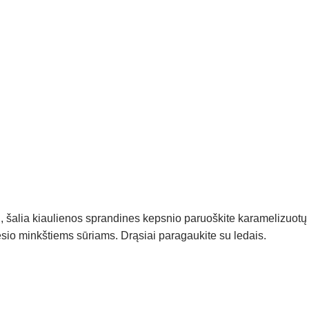
, šalia kiaulienos sprandines kepsnio paruoškite karamelizuotų
esio minkštiems sūriams. Drąsiai paragaukite su ledais.