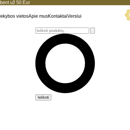
ent už 50 Eur
rekybos vietos
Apie mus
Kontaktai
Verslui
Ieškoti