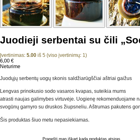
Juodieji serbentai su čili „So
Įvertinimas:
5.00
iš 5 (viso įvertinimų:
1
)
6,00
€
Neturime
Juodųjų serbentų uogų skonis saldžiarūgščiai aštriai gaižus
Lengvas prinokusio sodo vasaros kvapas, suteikia mums
atrasti naujas galimybes virtuvėje. Uogienę rekomenduojame na
svogūnų garnyro su druskos žiupsneliu. Aštrumas pakutens gomurį
Šis produktas šiuo metu nepasiekiamas.
Pranešti man iškart kada produktas atsiras