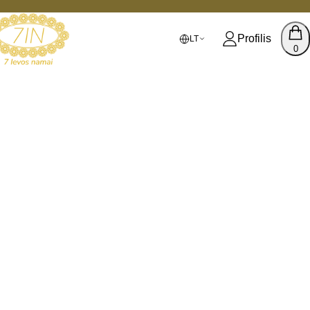
Profilis
LT
0