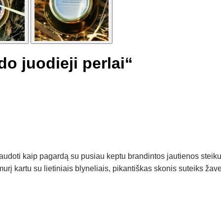
do juodieji perlai“
udoti kaip pagardą su pusiau keptu brandintos jautienos steiku
 kartu su lietiniais blyneliais, pikantiškas skonis suteiks žav