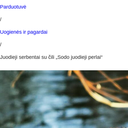
Parduotuvė
/
Uogienės ir pagardai
/
Juodieji serbentai su čili „Sodo juodieji perlai“