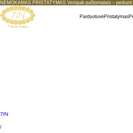
NEMOKAMAS PRISTATYMAS Venipak paštomatais – perkant b
Parduotuvė
Pristatymas
P
7IN
/