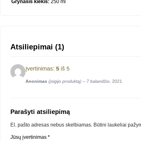
Grynasis kiekis:
250 ml
Atsiliepimai (1)
Įvertinimas:
5
iš 5
Anonimas
(įsigijo produktą)
–
7 balandžio, 2021
Parašyti atsiliepimą
El. pašto adresas nebus skelbiamas.
Būtini laukeliai pažy
Jūsų įvertinimas
*