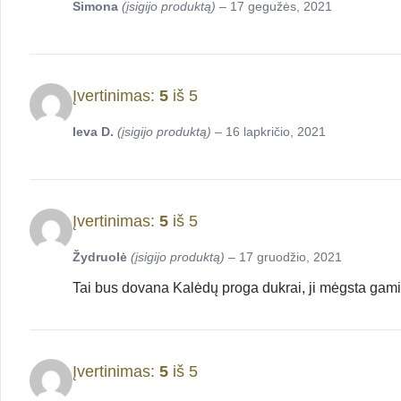
Simona
(įsigijo produktą)
–
17 gegužės, 2021
Įvertinimas:
5
iš 5
Ieva D.
(įsigijo produktą)
–
16 lapkričio, 2021
Įvertinimas:
5
iš 5
Žydruolė
(įsigijo produktą)
–
17 gruodžio, 2021
Tai bus dovana Kalėdų proga dukrai, ji mėgsta gamint
Įvertinimas:
5
iš 5