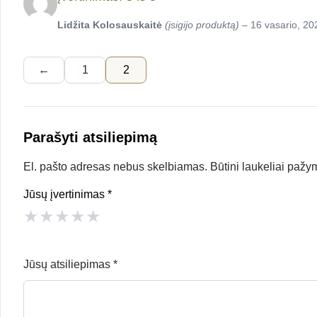
Lidžita Kolosauskaitė
(įsigijo produktą)
–
16 vasario, 20
←
1
2
Parašyti atsiliepimą
El. pašto adresas nebus skelbiamas.
Būtini laukeliai pažy
Jūsų įvertinimas
*
★
★
★
★
★
Jūsų atsiliepimas
*