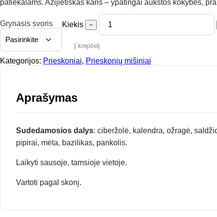
patiekalams. Azijietiškas karis – ypatingai aukštos kokybės, pr
Grynasis svoris
Kiekis
−
Į krepšelį
Kategorijos:
Prieskoniai
,
Prieskonių mišiniai
Aprašymas
Sudedamosios dalys
: ciberžolė, kalendra, ožragė, saldž
pipirai, mėta, bazilikas, pankolis.
Laikyti sausoje, tamsioje vietoje.
Vartoti pagal skonį.