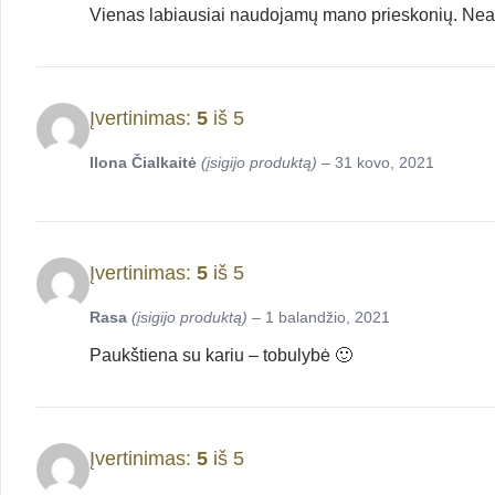
Vienas labiausiai naudojamų mano prieskonių. Neaštr
Įvertinimas:
5
iš 5
Ilona Čialkaitė
(įsigijo produktą)
–
31 kovo, 2021
Įvertinimas:
5
iš 5
Rasa
(įsigijo produktą)
–
1 balandžio, 2021
Paukštiena su kariu – tobulybė 🙂
Įvertinimas:
5
iš 5