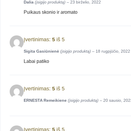
Dalia
(įsigijo produktą)
–
23 birželio, 2022
Puikaus skonio ir aromato
Įvertinimas:
5
iš 5
Sigita Gasiūnienė
(įsigijo produktą)
–
18 rugpjūčio, 2022
Labai patiko
Įvertinimas:
5
iš 5
ERNESTA Remeikiene
(įsigijo produktą)
–
20 sausio, 202
Įvertinimas:
5
iš 5