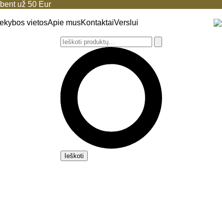
ent už 50 Eur
ekybos vietos
Apie mus
Kontaktai
Verslui
Ieškoti