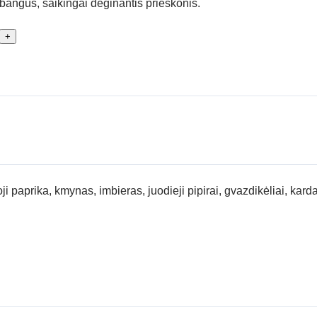
abangus, saikingai deginantis prieskonis.
+
ioji paprika, kmynas, imbieras, juodieji pipirai, gvazdikėliai, 