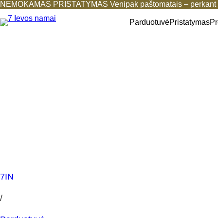
NEMOKAMAS PRISTATYMAS Venipak paštomatais – perkant b
Parduotuvė
Pristatymas
Pr
7IN
/