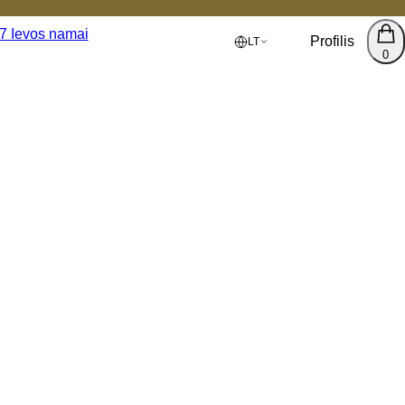
Profilis
LT
0