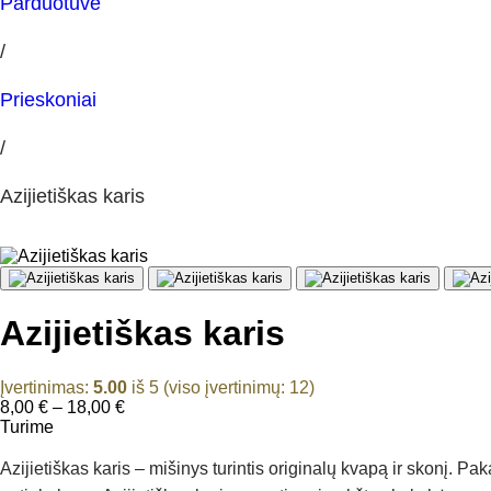
Parduotuvė
/
Prieskoniai
/
Azijietiškas karis
Azijietiškas karis
Įvertinimas:
5.00
iš 5 (viso įvertinimų:
12
)
Price
8,00
€
–
18,00
€
range:
Turime
8,00 €
through
Azijietiškas karis – mišinys turintis originalų kvapą ir skonį. P
18,00 €