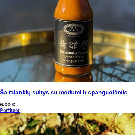
Šaltalankių sultys su medumi ir spanguolėmis
6,00
€
Peržiūrėti