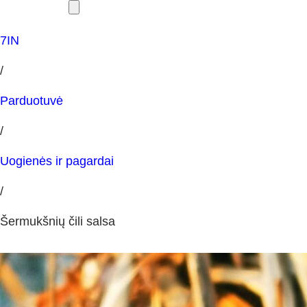
7IN
/
Parduotuvė
/
Uogienės ir pagardai
/
Šermukšnių čili salsa