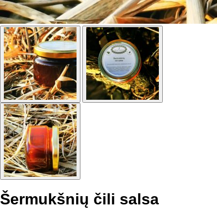
Šermukšnių čili salsa