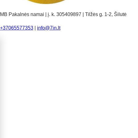
MB Pakalnės namai | į. k. 305409897 | Tilžės g. 1-2, Šilutė
+37065577353
|
info@7in.lt