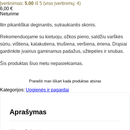
Įvertinimas:
5.00
iš 5 (viso įvertinimų:
4
)
6,00
€
Neturime
Itin pikantiškai deginantis, sutraukiantis skonis.
Rekomenduojame su kietuoju, ožkos pieno, saldžiu varškės
sūriu, vištiena, kalakutiena, triušiena, veršiena, ėriena. Drąsiai
gardinkite įvairius gaminamus padažus, užtepėles ir sriubas.
Šis produktas šiuo metu nepasiekiamas.
Pranešti man iškart kada produktas atsiras
Kategorijos:
Uogienės ir pagardai
Aprašymas