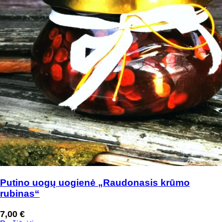
Putino uogų uogienė „Raudonasis krūmo
rubinas“
7,00
€