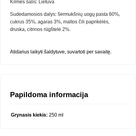
Kilmės šalis: Lietuva
Sudedamosios dalys: šermukšnių uogų pasta 60%,
cukrus 35%, agaras 3%, maltos čili paprikėlės,
druska, citrinos rūgštelė 2%.
Atidarius laikyti šaldytuve, suvartoti per savaitę.
Papildoma informacija
Grynasis kiekis:
250 ml