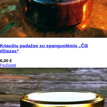
Kriaušių padažas su spanguolėmis „Čili
džiazas“
6,00
€
Peržiūrėti