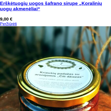
Erškėtuogių uogos šafrano sirupe „Koralinių
uogų akmenėliai“
9,00
€
Peržiūrėti