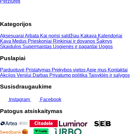
Peržiūrėti
Kategorijos
Aksesuarai
Arbata
Kai norisi saldžiau
Kakava
Kalendoriai
Kava
Medus
Prieskoniai
Rinkiniai ir dovanos
Šaknys
Skaidulos
Supermaistas
Uogienės ir pagardai
Uogos
Puslapiai
Parduotuvė
Pristatymas
Prekybos vietos
Apie mus
Kontaktai
Akcijos
Verslui
Darbas
Privatumo politika
Taisyklės ir sąlygos
Susisdraugaukime
Instagram
Facebook
Patogus atsiskaitymas