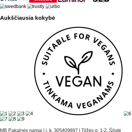
Aukščiausia kokybė
MB Pakalnės namai | į. k. 305409897 | Tilžės g. 1-2, Šilutė