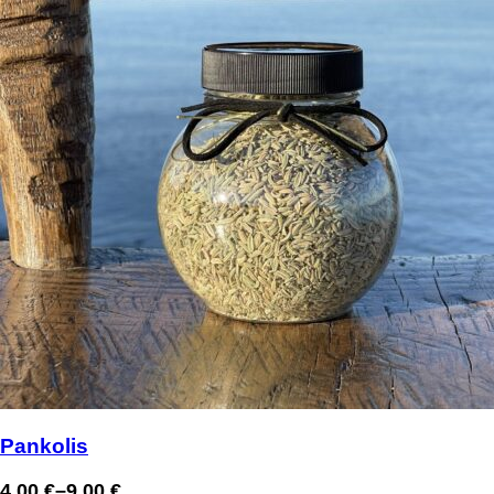
Pankolis
4,00
€
–
9,00
€