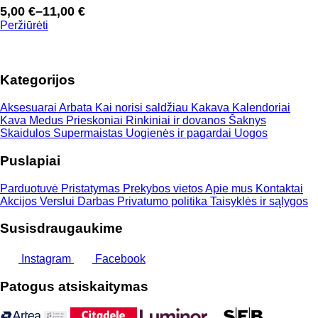
5,00
€
–
11,00
€
Price
Peržiūrėti
range:
5,00 €
through
Kategorijos
11,00 €
Aksesuarai
Arbata
Kai norisi saldžiau
Kakava
Kalendoriai
Kava
Medus
Prieskoniai
Rinkiniai ir dovanos
Šaknys
Skaidulos
Supermaistas
Uogienės ir pagardai
Uogos
Puslapiai
Parduotuvė
Pristatymas
Prekybos vietos
Apie mus
Kontaktai
Akcijos
Verslui
Darbas
Privatumo politika
Taisyklės ir sąlygos
Susisdraugaukime
Instagram
Facebook
Patogus atsiskaitymas