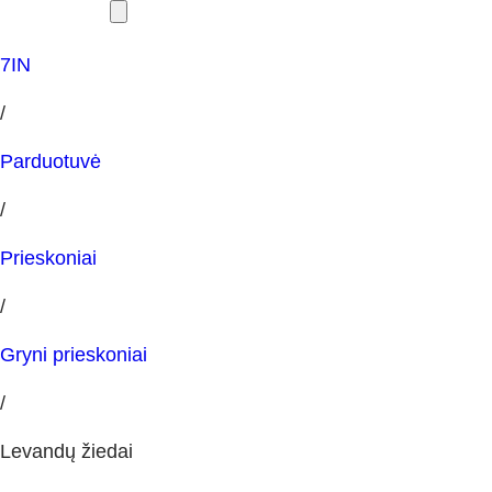
7IN
/
Parduotuvė
/
Prieskoniai
/
Gryni prieskoniai
/
Levandų žiedai