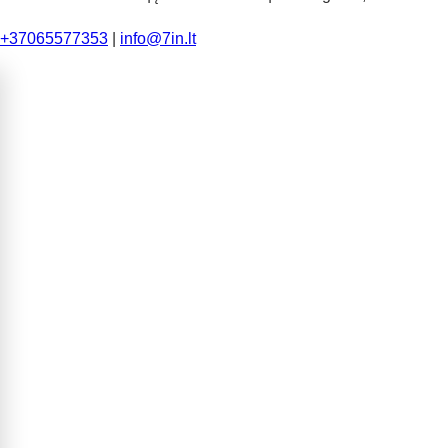
+37065577353
|
info@7in.lt