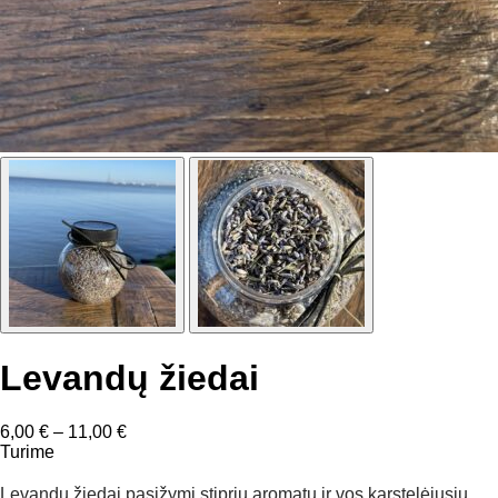
Levandų žiedai
Price
6,00
€
–
11,00
€
range:
Turime
6,00 €
through
Levandų žiedai pasižymi stipriu aromatu ir vos karstelėjusiu