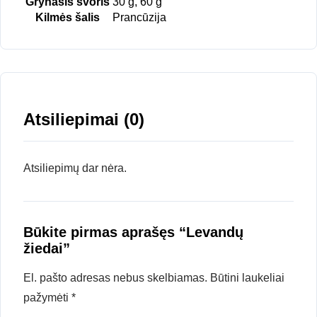
Grynasis svoris
30 g, 60 g
Kilmės šalis
Prancūzija
Atsiliepimai (0)
Atsiliepimų dar nėra.
Būkite pirmas aprašęs “Levandų
žiedai”
El. pašto adresas nebus skelbiamas.
Būtini laukeliai
pažymėti
*