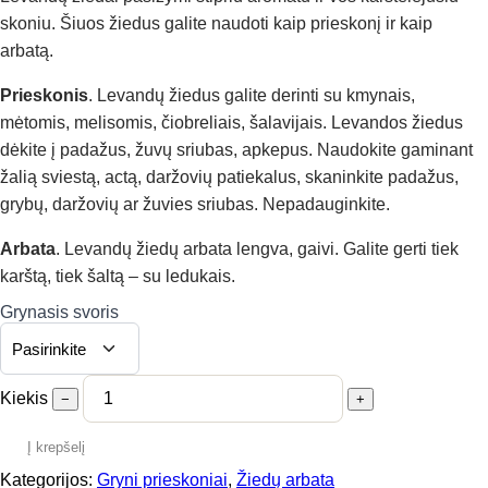
11,00 €
skoniu. Šiuos žiedus galite naudoti kaip prieskonį ir kaip
arbatą.
Prieskonis
. Levandų žiedus galite derinti su kmynais,
mėtomis, melisomis, čiobreliais, šalavijais. Levandos žiedus
dėkite į padažus, žuvų sriubas, apkepus. Naudokite gaminant
žalią sviestą, actą, daržovių patiekalus, skaninkite padažus,
grybų, daržovių ar žuvies sriubas. Nepadauginkite.
Arbata
. Levandų žiedų arbata lengva, gaivi. Galite gerti tiek
karštą, tiek šaltą – su ledukais.
Grynasis svoris
Kiekis
−
+
Į krepšelį
Kategorijos:
Gryni prieskoniai
,
Žiedų arbata