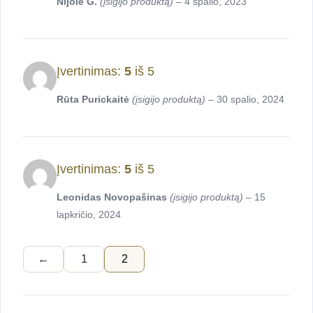
Nijolė G.
(įsigijo produktą)
–
4 spalio, 2023
Įvertinimas:
5
iš 5
Rūta Purickaitė
(įsigijo produktą)
–
30 spalio, 2024
Įvertinimas:
5
iš 5
Leonidas Novopašinas
(įsigijo produktą)
–
15
lapkričio, 2024
←
1
2