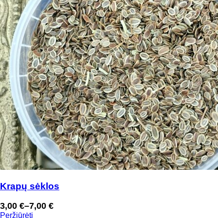
Krapų sėklos
3,00
€
–
7,00
€
Price
Peržiūrėti