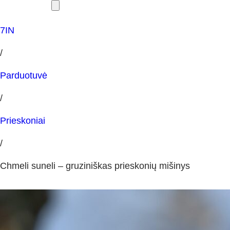
7IN
/
Parduotuvė
/
Prieskoniai
/
Chmeli suneli – gruziniškas prieskonių mišinys