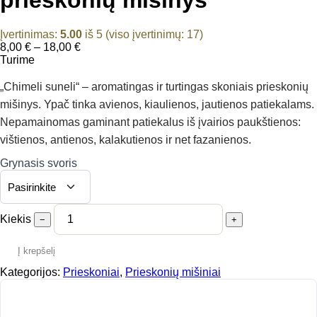
Įvertinimas:
5.00
iš 5 (viso įvertinimų:
17
)
Price
8,00
€
–
18,00
€
range:
Turime
8,00 €
through
„Chimeli suneli“ – aromatingas ir turtingas skoniais prieskonių
18,00 €
mišinys. Ypač tinka avienos, kiaulienos, jautienos patiekalams.
Nepamainomas gaminant patiekalus iš įvairios paukštienos:
vištienos, antienos, kalakutienos ir net fazanienos.
Grynasis svoris
Kiekis
−
+
Į krepšelį
Kategorijos:
Prieskoniai
,
Prieskonių mišiniai