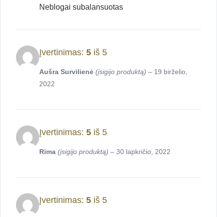
Neblogai subalansuotas
Įvertinimas:
5
iš 5
Aušra Survilienė
(įsigijo produktą)
–
19 birželio,
2022
Įvertinimas:
5
iš 5
Rima
(įsigijo produktą)
–
30 lapkričio, 2022
Įvertinimas:
5
iš 5