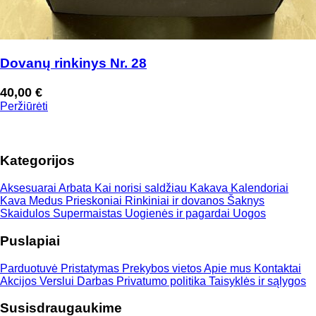
Dovanų rinkinys Nr. 28
40,00
€
Peržiūrėti
Kategorijos
Aksesuarai
Arbata
Kai norisi saldžiau
Kakava
Kalendoriai
Kava
Medus
Prieskoniai
Rinkiniai ir dovanos
Šaknys
Skaidulos
Supermaistas
Uogienės ir pagardai
Uogos
Puslapiai
Parduotuvė
Pristatymas
Prekybos vietos
Apie mus
Kontaktai
Akcijos
Verslui
Darbas
Privatumo politika
Taisyklės ir sąlygos
Susisdraugaukime