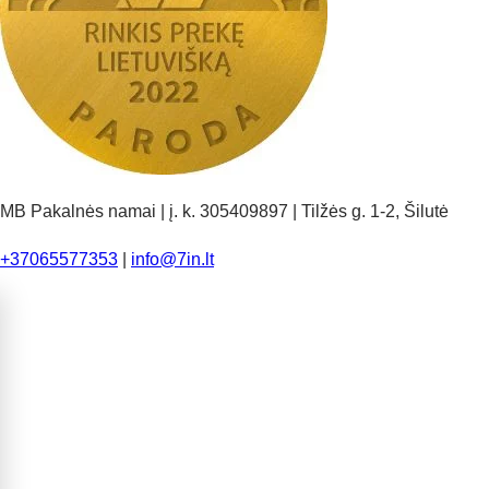
MB Pakalnės namai | į. k. 305409897 | Tilžės g. 1-2, Šilutė
+37065577353
|
info@7in.lt