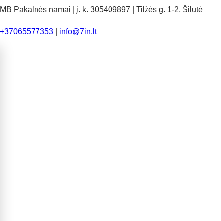
MB Pakalnės namai | į. k. 305409897 | Tilžės g. 1-2, Šilutė
+37065577353
|
info@7in.lt