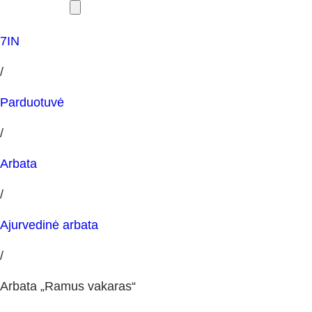
7IN
/
Parduotuvė
/
Arbata
/
Ajurvedinė arbata
/
Arbata „Ramus vakaras“