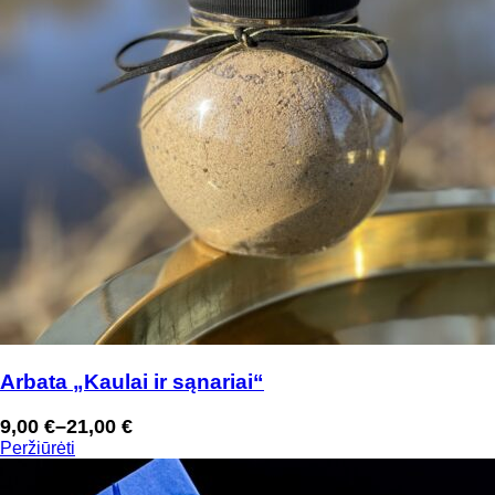
Arbata „Kaulai ir sąnariai“
9,00
€
–
21,00
€
Price
Peržiūrėti
range:
9,00 €