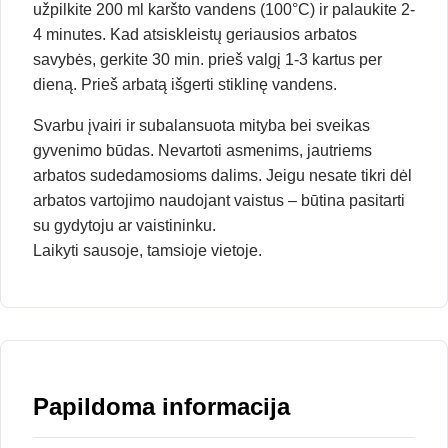
užpilkite 200 ml karšto vandens (100°C) ir palaukite 2-
4 minutes. Kad atsiskleistų geriausios arbatos
savybės, gerkite 30 min. prieš valgį 1-3 kartus per
dieną. Prieš arbatą išgerti stiklinę vandens.
Svarbu įvairi ir subalansuota mityba bei sveikas
gyvenimo būdas. Nevartoti asmenims, jautriems
arbatos sudedamosioms dalims. Jeigu nesate tikri dėl
arbatos vartojimo naudojant vaistus – būtina pasitarti
su gydytoju ar vaistininku.
Laikyti sausoje, tamsioje vietoje.
Papildoma informacija