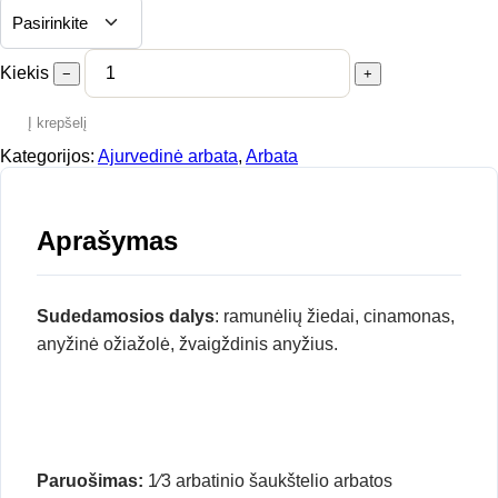
Kiekis
−
+
Į krepšelį
Kategorijos:
Ajurvedinė arbata
,
Arbata
Aprašymas
Sudedamosios dalys
: ramunėlių žiedai, cinamonas,
anyžinė ožiažolė, žvaigždinis anyžius.
Paruošimas:
1⁄3 arbatinio šaukštelio arbatos