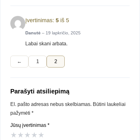
Įvertinimas:
5
iš 5
Danutė
–
19 lapkričio, 2025
Labai skani arbata.
←
1
2
Parašyti atsiliepimą
El. pašto adresas nebus skelbiamas.
Būtini laukeliai
pažymėti
*
Jūsų įvertinimas
*
★
★
★
★
★