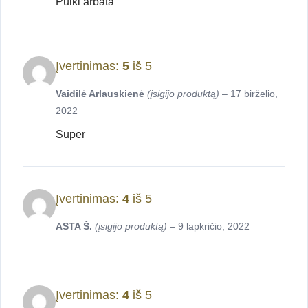
Puiki arbata
Įvertinimas:
5
iš 5
Vaidilė Arlauskienė
(įsigijo produktą)
–
17 birželio,
2022
Super
Įvertinimas:
4
iš 5
ASTA Š.
(įsigijo produktą)
–
9 lapkričio, 2022
Įvertinimas:
4
iš 5