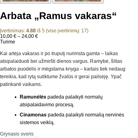
Arbata „Ramus vakaras“
Įvertinimas:
4.88
iš 5 (viso įvertinimų:
17
)
Price
10,00
€
–
24,00
€
range:
Turime
10,00 €
through
Kai artėja vakaras ir po truputį nurimsta gamta – laikas
24,00 €
atsipalaiduoti bei užmiršti dienos vargus. Ramybė, šiltas
arbatos puodelis ir mėgstama knyga – kartais tiek nedaug
tereikia, kad rytą sutiktume žvalūs ir gerai pailsėję. Ypač
patinkanti vaikams.
Ramunėlės
padeda palaikyti normalų
atsipalaidavimo procesą.
Cinamonas
padeda palaikyti normalią nervinės
sistemos veiklą.
Grynasis svoris