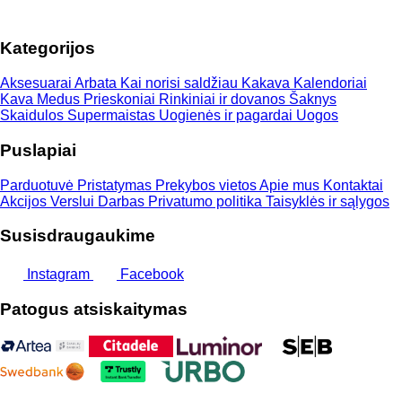
Kategorijos
Aksesuarai
Arbata
Kai norisi saldžiau
Kakava
Kalendoriai
Kava
Medus
Prieskoniai
Rinkiniai ir dovanos
Šaknys
Skaidulos
Supermaistas
Uogienės ir pagardai
Uogos
Puslapiai
Parduotuvė
Pristatymas
Prekybos vietos
Apie mus
Kontaktai
Akcijos
Verslui
Darbas
Privatumo politika
Taisyklės ir sąlygos
Susisdraugaukime
Instagram
Facebook
Patogus atsiskaitymas