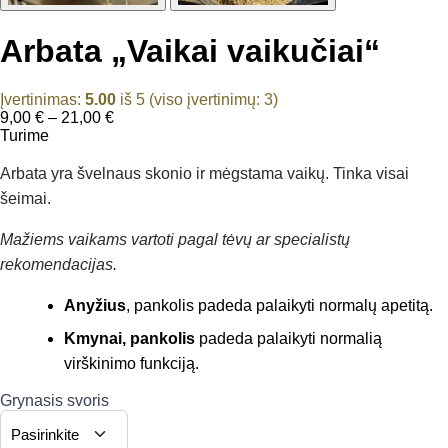
Arbata „Vaikai vaikučiai“
Įvertinimas:
5.00
iš 5 (viso įvertinimų:
3
)
Price
9,00
€
–
21,00
€
range:
Turime
9,00 €
through
Arbata yra švelnaus skonio ir mėgstama vaikų. Tinka visai
21,00 €
šeimai.
Mažiems vaikams vartoti pagal tėvų ar specialistų
rekomendacijas.
Anyžius
, pankolis padeda palaikyti normalų apetitą.
Kmynai, pankolis
padeda palaikyti normalią
virškinimo funkciją.
Grynasis svoris