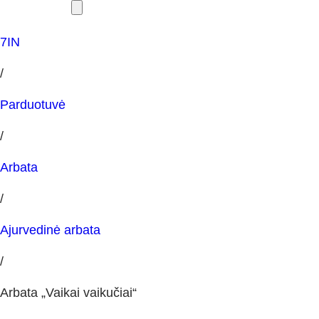
7IN
/
Parduotuvė
/
Arbata
/
Ajurvedinė arbata
/
Arbata „Vaikai vaikučiai“