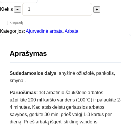
Kiekis
−
+
Į krepšelį
Kategorijos:
Ajurvedinė arbata
,
Arbata
Aprašymas
Sudedamosios dalys
: anyžinė ožiažolė, pankolis,
kmynai.
Paruošimas:
1⁄3 arbatinio šaukštelio arbatos
užpilkite 200 ml karšto vandens (100°C) ir palaukite 2-
4 minutes. Kad atsiskleistų geriausios arbatos
savybės, gerkite 30 min. prieš valgį 1-3 kartus per
dieną. Prieš arbatą išgerti stiklinę vandens.