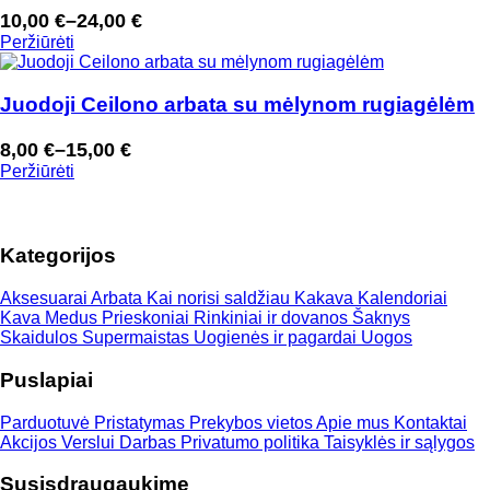
10,00
€
–
24,00
€
Price
Peržiūrėti
range:
10,00 €
through
Juodoji Ceilono arbata su mėlynom rugiagėlėm
24,00 €
8,00
€
–
15,00
€
Price
Peržiūrėti
range:
8,00 €
through
Kategorijos
15,00 €
Aksesuarai
Arbata
Kai norisi saldžiau
Kakava
Kalendoriai
Kava
Medus
Prieskoniai
Rinkiniai ir dovanos
Šaknys
Skaidulos
Supermaistas
Uogienės ir pagardai
Uogos
Puslapiai
Parduotuvė
Pristatymas
Prekybos vietos
Apie mus
Kontaktai
Akcijos
Verslui
Darbas
Privatumo politika
Taisyklės ir sąlygos
Susisdraugaukime