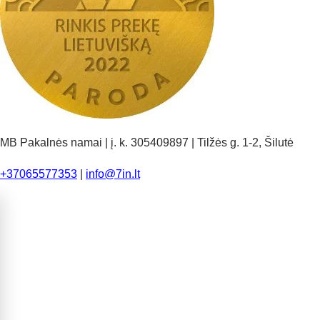
MB Pakalnės namai | į. k. 305409897 | Tilžės g. 1-2, Šilutė
+37065577353
|
info@7in.lt