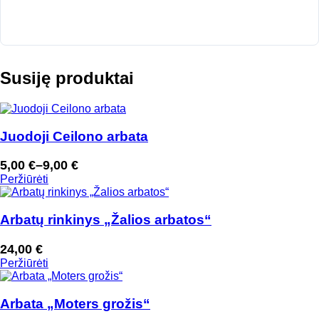
Susiję produktai
Juodoji Ceilono arbata
5,00
€
–
9,00
€
Price
Peržiūrėti
range:
5,00 €
through
Arbatų rinkinys „Žalios arbatos“
9,00 €
24,00
€
Peržiūrėti
Arbata „Moters grožis“