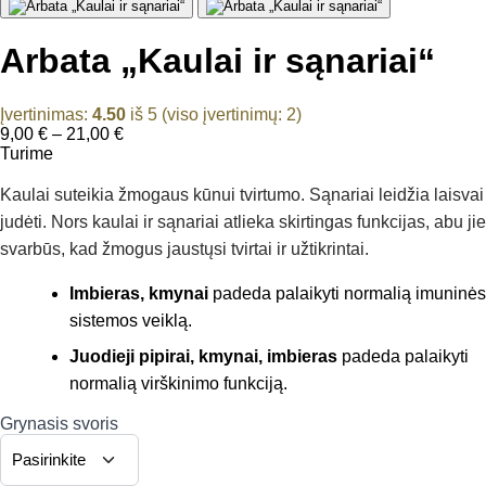
Arbata „Kaulai ir sąnariai“
Įvertinimas:
4.50
iš 5 (viso įvertinimų:
2
)
Price
9,00
€
–
21,00
€
range:
Turime
9,00 €
through
Kaulai suteikia žmogaus kūnui tvirtumo. Sąnariai leidžia laisvai
21,00 €
judėti. Nors kaulai ir sąnariai atlieka skirtingas funkcijas, abu jie
svarbūs, kad žmogus jaustųsi tvirtai ir užtikrintai.
Imbieras, kmynai
padeda palaikyti normalią imuninės
sistemos veiklą.
Juodieji pipirai, kmynai, imbieras
padeda palaikyti
normalią virškinimo funkciją.
Grynasis svoris