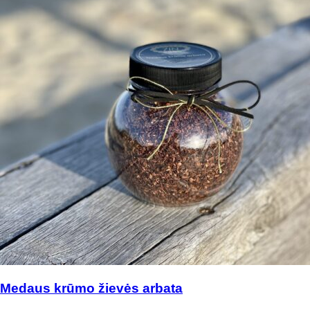
Medaus krūmo žievės arbata