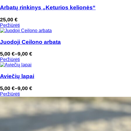
Arbatų rinkinys „Keturios kelionės“
25,00
€
Peržiūrėti
Juodoji Ceilono arbata
5,00
€
–
9,00
€
Price
Peržiūrėti
range:
5,00 €
through
Aviečių lapai
9,00 €
5,00
€
–
9,00
€
Price
Peržiūrėti
range:
5,00 €
through
9,00 €