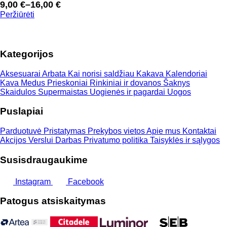
9,00
€
–
16,00
€
Price
Peržiūrėti
range:
9,00 €
through
Kategorijos
16,00 €
Aksesuarai
Arbata
Kai norisi saldžiau
Kakava
Kalendoriai
Kava
Medus
Prieskoniai
Rinkiniai ir dovanos
Šaknys
Skaidulos
Supermaistas
Uogienės ir pagardai
Uogos
Puslapiai
Parduotuvė
Pristatymas
Prekybos vietos
Apie mus
Kontaktai
Akcijos
Verslui
Darbas
Privatumo politika
Taisyklės ir sąlygos
Susisdraugaukime
Instagram
Facebook
Patogus atsiskaitymas