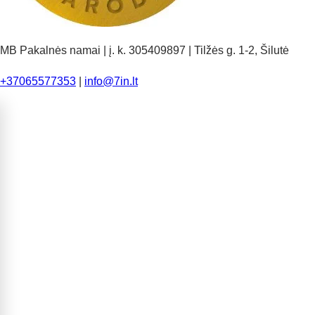
MB Pakalnės namai | į. k. 305409897 | Tilžės g. 1-2, Šilutė
+37065577353
|
info@7in.lt