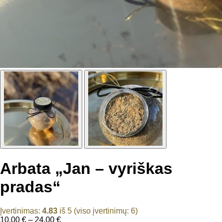
Arbata „Jan – vyriškas
pradas“
Įvertinimas:
4.83
iš 5 (viso įvertinimų:
6
)
Price
10,00
€
–
24,00
€