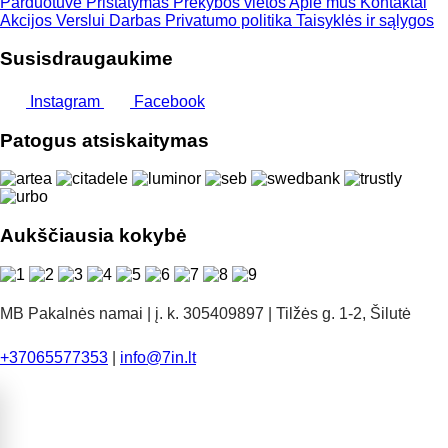
Parduotuvė
Pristatymas
Prekybos vietos
Apie mus
Kontaktai
Akcijos
Verslui
Darbas
Privatumo politika
Taisyklės ir sąlygos
Susisdraugaukime
Instagram
Facebook
Patogus atsiskaitymas
Aukščiausia kokybė
MB Pakalnės namai | į. k. 305409897 | Tilžės g. 1-2, Šilutė
+37065577353
|
info@7in.lt