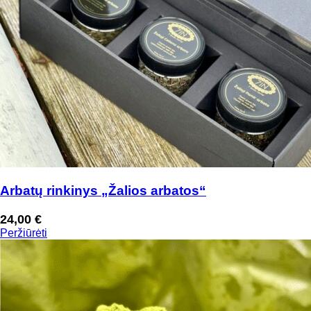
Arbatų rinkinys „Žalios arbatos“
24,00
€
Peržiūrėti