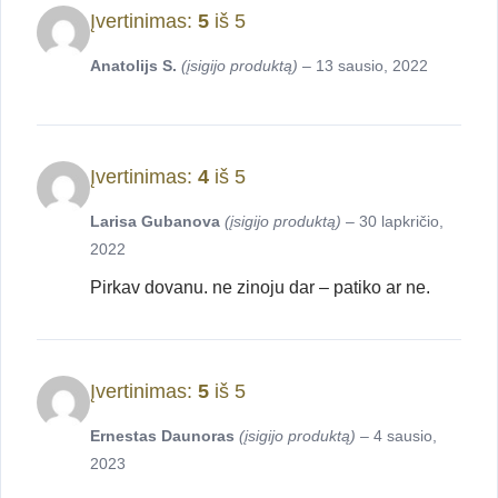
Įvertinimas:
5
iš 5
Anatolijs S.
(įsigijo produktą)
–
13 sausio, 2022
Įvertinimas:
4
iš 5
Larisa Gubanova
(įsigijo produktą)
–
30 lapkričio,
2022
Pirkav dovanu. ne zinoju dar – patiko ar ne.
Įvertinimas:
5
iš 5
Ernestas Daunoras
(įsigijo produktą)
–
4 sausio,
2023