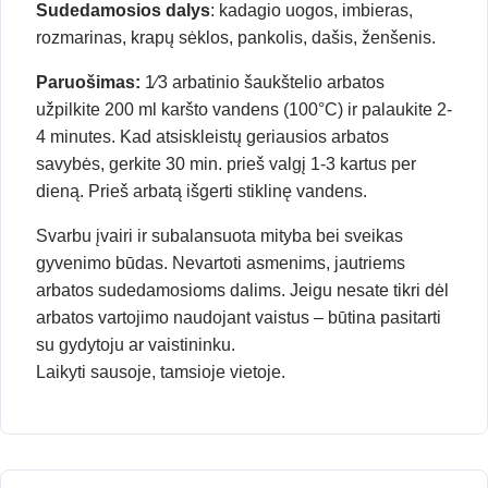
Sudedamosios dalys
: kadagio uogos, imbieras,
rozmarinas, krapų sėklos, pankolis, dašis, ženšenis.
Paruošimas:
1⁄3 arbatinio šaukštelio arbatos
užpilkite 200 ml karšto vandens (100°C) ir palaukite 2-
4 minutes. Kad atsiskleistų geriausios arbatos
savybės, gerkite 30 min. prieš valgį 1-3 kartus per
dieną. Prieš arbatą išgerti stiklinę vandens.
Svarbu įvairi ir subalansuota mityba bei sveikas
gyvenimo būdas. Nevartoti asmenims, jautriems
arbatos sudedamosioms dalims. Jeigu nesate tikri dėl
arbatos vartojimo naudojant vaistus – būtina pasitarti
su gydytoju ar vaistininku.
Laikyti sausoje, tamsioje vietoje.