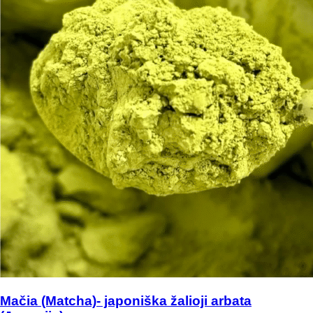
Mačia (Matcha)- japoniška žalioji arbata