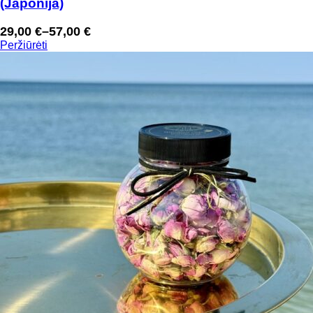
(Japonija)
29,00
€
–
57,00
€
Price
Peržiūrėti
range:
29,00 €
through
57,00 €