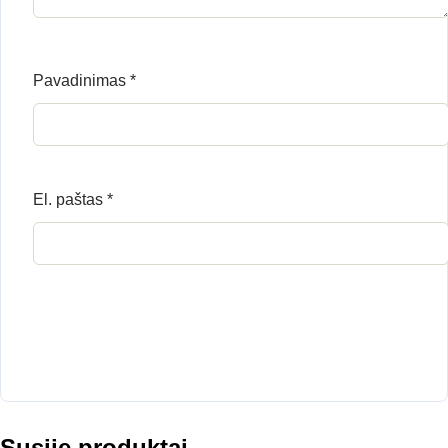
Pavadinimas
*
El. paštas
*
Susiję produktai