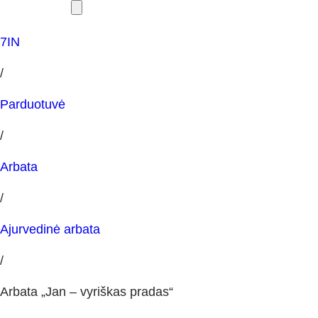
7IN
/
Parduotuvė
/
Arbata
/
Ajurvedinė arbata
/
Arbata „Jan – vyriškas pradas“