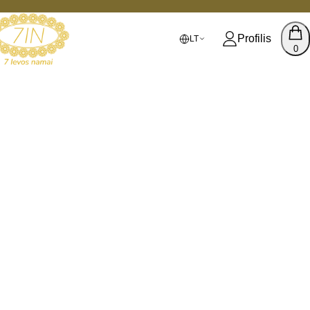
Profilis
LT
0