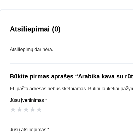
Atsiliepimai (0)
Atsiliepimų dar nėra.
Būkite pirmas aprašęs “Arabika kava su rū
El. pašto adresas nebus skelbiamas.
Būtini laukeliai pažy
Jūsų įvertinimas
*
★
★
★
★
★
Jūsų atsiliepimas
*