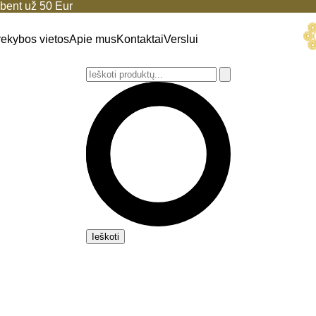
ent už 50 Eur
rekybos vietos
Apie mus
Kontaktai
Verslui
Ieškoti