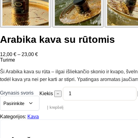
Arabika kava su rūtomis
Price
12,00
€
–
23,00
€
range:
Turime
12,00 €
through
Ši Arabika kava su rūta – ilgai išliekančio skonio ir kvapo, švel
23,00 €
todėl kava yra nei per karti ar stipri. Ypatingas aromatas jaučia
Grynasis svoris
Kiekis
−
Į krepšelį
Kategorijos:
Kava