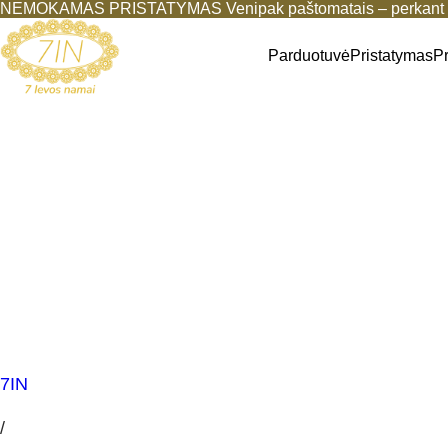
NEMOKAMAS PRISTATYMAS Venipak paštomatais – perkant b
Parduotuvė
Pristatymas
P
7IN
/