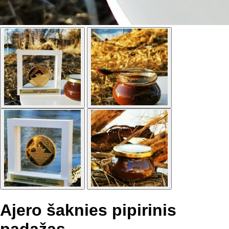
Ajero šaknies pipirinis
padažas