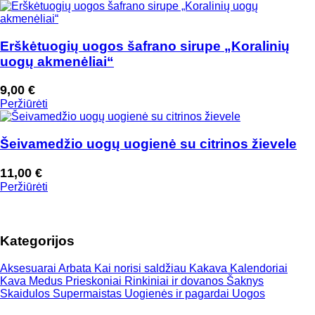
Erškėtuogių uogos šafrano sirupe „Koralinių
uogų akmenėliai“
9,00
€
Peržiūrėti
Šeivamedžio uogų uogienė su citrinos žievele
11,00
€
Peržiūrėti
Kategorijos
Aksesuarai
Arbata
Kai norisi saldžiau
Kakava
Kalendoriai
Kava
Medus
Prieskoniai
Rinkiniai ir dovanos
Šaknys
Skaidulos
Supermaistas
Uogienės ir pagardai
Uogos