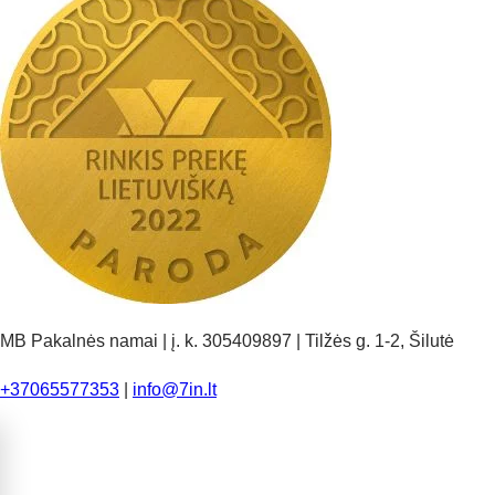
MB Pakalnės namai | į. k. 305409897 | Tilžės g. 1-2, Šilutė
+37065577353
|
info@7in.lt