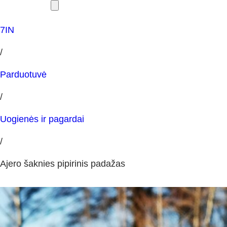
7IN
/
Parduotuvė
/
Uogienės ir pagardai
/
Ajero šaknies pipirinis padažas