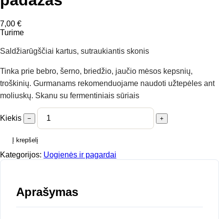
7,00
€
Turime
Saldžiarūgščiai kartus, sutraukiantis skonis
Tinka prie bebro, šerno, briedžio, jaučio mėsos kepsnių,
troškinių. Gurmanams rekomenduojame naudoti užtepėles ant
moliuskų. Skanu su fermentiniais sūriais
Kiekis
−
+
Į krepšelį
Kategorijos:
Uogienės ir pagardai
Aprašymas