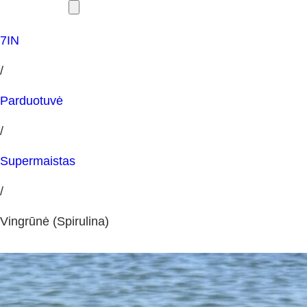
7IN
/
Parduotuvė
/
Supermaistas
/
Vingrūnė (Spirulina)