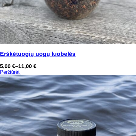
Erškėtuogių uogų luobelės
5,00
€
–
11,00
€
Price
Peržiūrėti
range:
5,00 €
through
11,00 €