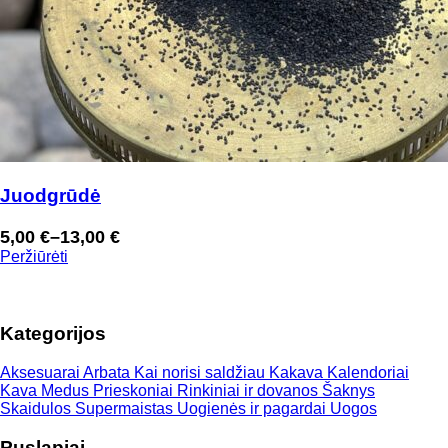
Juodgrūdė
5,00
€
–
13,00
€
Price
Peržiūrėti
range:
5,00 €
through
Kategorijos
13,00 €
Aksesuarai
Arbata
Kai norisi saldžiau
Kakava
Kalendoriai
Kava
Medus
Prieskoniai
Rinkiniai ir dovanos
Šaknys
Skaidulos
Supermaistas
Uogienės ir pagardai
Uogos
Puslapiai