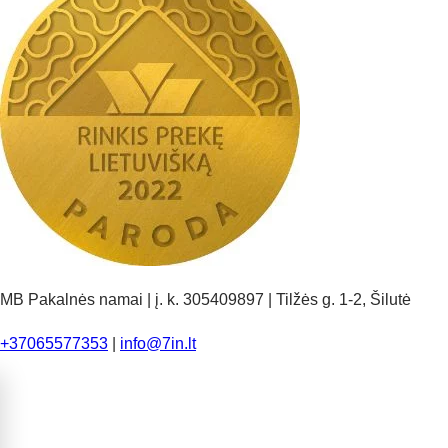
MB Pakalnės namai | į. k. 305409897 | Tilžės g. 1-2, Šilutė
+37065577353
|
info@7in.lt