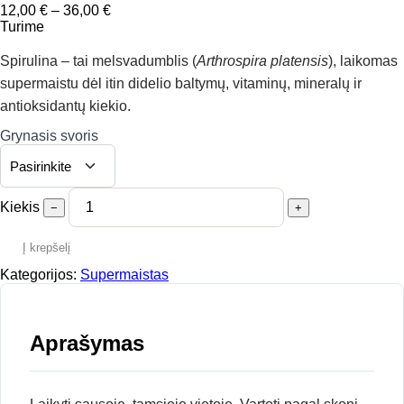
Price
12,00
€
–
36,00
€
range:
Turime
12,00 €
through
Spirulina – tai melsvadumblis (
Arthrospira platensis
), laikomas
36,00 €
supermaistu dėl itin didelio baltymų, vitaminų, mineralų ir
antioksidantų kiekio.
Grynasis svoris
Kiekis
−
+
Į krepšelį
Kategorijos:
Supermaistas
Aprašymas