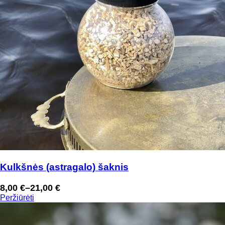
Kulkšnės (astragalo) šaknis
8,00
€
–
21,00
€
Price
Peržiūrėti
range:
8,00 €