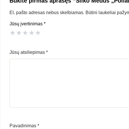
Būkite pirmas aprašęs “Šilko Medus „Polia
El. pašto adresas nebus skelbiamas.
Būtini laukeliai pažy
Jūsų įvertinimas
*
★
★
★
★
★
Jūsų atsiliepimas
*
Pavadinimas
*