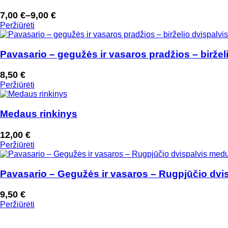
7,00
€
–
9,00
€
Price
Peržiūrėti
range:
7,00 €
through
Pavasario – gegužės ir vasaros pradžios – birželi
9,00 €
8,50
€
Peržiūrėti
Medaus rinkinys
12,00
€
Peržiūrėti
Pavasario – Gegužės ir vasaros – Rugpjūčio dvi
9,50
€
Peržiūrėti