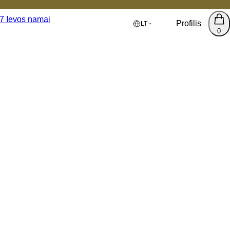
Profilis
LT
0