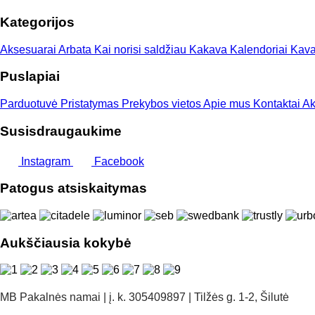
Kategorijos
Aksesuarai
Arbata
Kai norisi saldžiau
Kakava
Kalendoriai
Kav
Puslapiai
Parduotuvė
Pristatymas
Prekybos vietos
Apie mus
Kontaktai
Ak
Susisdraugaukime
Instagram
Facebook
Patogus atsiskaitymas
Aukščiausia kokybė
MB Pakalnės namai | į. k. 305409897 | Tilžės g. 1-2, Šilutė