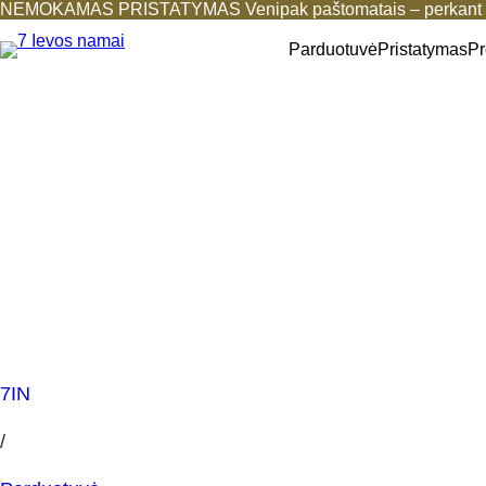
NEMOKAMAS PRISTATYMAS Venipak paštomatais – perkant b
Parduotuvė
Pristatymas
Pr
7IN
/