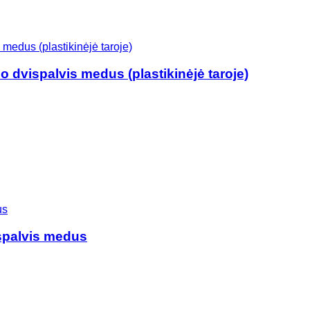
o dvispalvis medus (plastikinėjė taroje)
spalvis medus