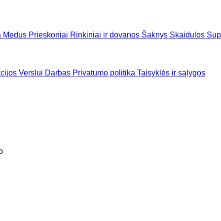
a
Medus
Prieskoniai
Rinkiniai ir dovanos
Šaknys
Skaidulos
Sup
cijos
Verslui
Darbas
Privatumo politika
Taisyklės ir sąlygos