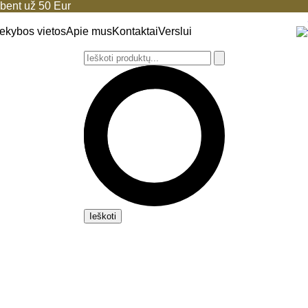
ent už 50 Eur
ekybos vietos
Apie mus
Kontaktai
Verslui
Ieškoti