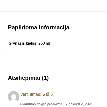
Papildoma informacija
Grynasis kiekis:
250 ml
Atsiliepimai (1)
Įvertinimas:
5
iš 5
Anonimas
(įsigijo produktą)
–
7 balandžio, 2021