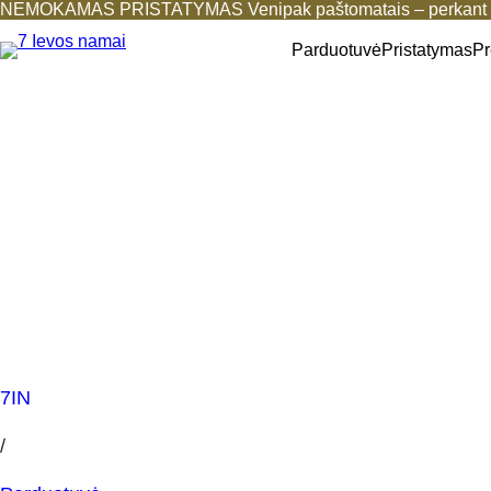
NEMOKAMAS PRISTATYMAS Venipak paštomatais – perkant b
Parduotuvė
Pristatymas
Pr
7IN
/