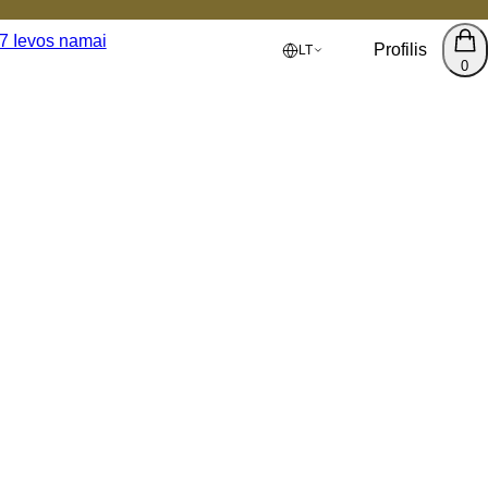
Profilis
LT
0