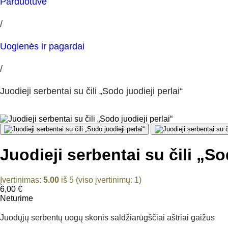
Parduotuvė
/
Uogienės ir pagardai
/
Juodieji serbentai su čili „Sodo juodieji perlai“
Juodieji serbentai su čili „So
Įvertinimas:
5.00
iš 5 (viso įvertinimų:
1
)
6,00
€
Neturime
Juodųjų serbentų uogų skonis saldžiarūgščiai aštriai gaižus