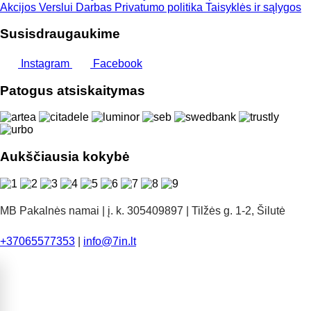
Akcijos
Verslui
Darbas
Privatumo politika
Taisyklės ir sąlygos
Susisdraugaukime
Instagram
Facebook
Patogus atsiskaitymas
Aukščiausia kokybė
MB Pakalnės namai | į. k. 305409897 | Tilžės g. 1-2, Šilutė
+37065577353
|
info@7in.lt