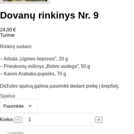
Dovanų rinkinys Nr. 9
24,00
€
Turime
Rinkinį sudaro:
– Arbata „Ugnies liepsnos”, 20 g
– Prieskonių mišinys „Bebro uodega”, 50 g
– Kavos Arabaka pupelės, 70 g
Dėžutės spalvą galima pasirinkti dedant prekę į krepšelį.
Spalva
Kiekis
−
+
Į krepšelį