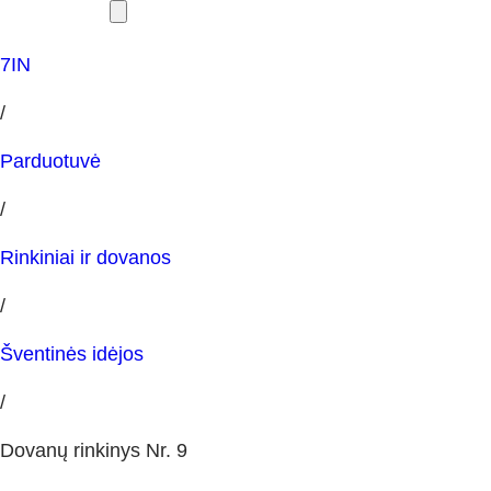
7IN
/
Parduotuvė
/
Rinkiniai ir dovanos
/
Šventinės idėjos
/
Dovanų rinkinys Nr. 9