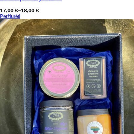
17,00
€
–
18,00
€
Price
Peržiūrėti
range:
17,00 €
through
18,00 €