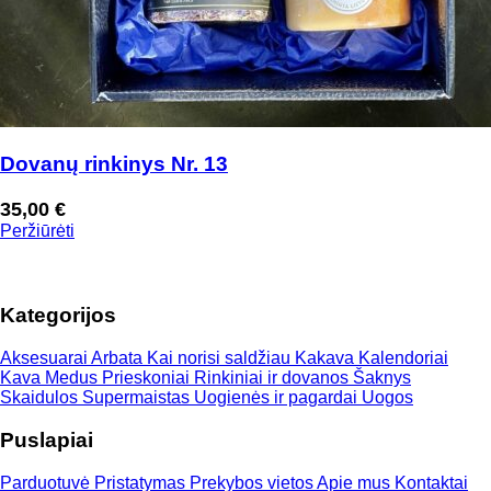
Dovanų rinkinys Nr. 13
35,00
€
Peržiūrėti
Kategorijos
Aksesuarai
Arbata
Kai norisi saldžiau
Kakava
Kalendoriai
Kava
Medus
Prieskoniai
Rinkiniai ir dovanos
Šaknys
Skaidulos
Supermaistas
Uogienės ir pagardai
Uogos
Puslapiai
Parduotuvė
Pristatymas
Prekybos vietos
Apie mus
Kontaktai