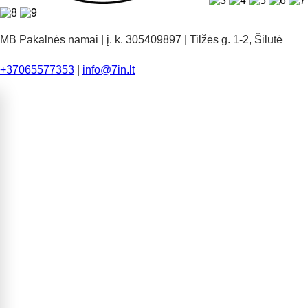
MB Pakalnės namai | į. k. 305409897 | Tilžės g. 1-2, Šilutė
+37065577353
|
info@7in.lt