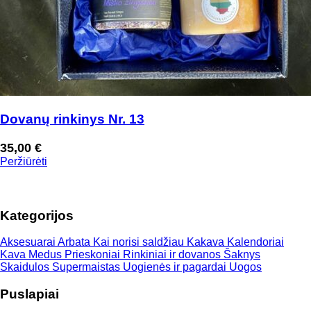
Dovanų rinkinys Nr. 13
35,00
€
Peržiūrėti
Kategorijos
Aksesuarai
Arbata
Kai norisi saldžiau
Kakava
Kalendoriai
Kava
Medus
Prieskoniai
Rinkiniai ir dovanos
Šaknys
Skaidulos
Supermaistas
Uogienės ir pagardai
Uogos
Puslapiai