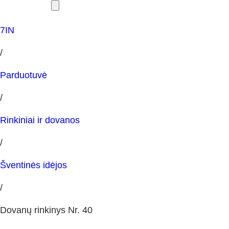
7IN
/
Parduotuvė
/
Rinkiniai ir dovanos
/
Šventinės idėjos
/
Dovanų rinkinys Nr. 40