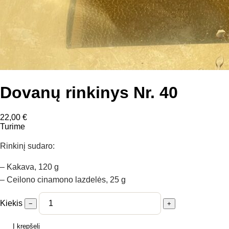
Dovanų rinkinys Nr. 40
22,00
€
Turime
Rinkinį sudaro:
– Kakava, 120 g
– Ceilono cinamono lazdelės, 25 g
Kiekis
−
+
Į krepšelį