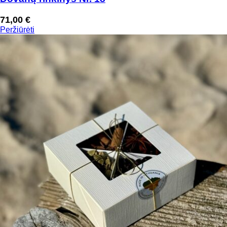
71,00
€
Peržiūrėti