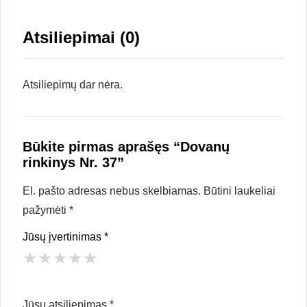
Atsiliepimai (0)
Atsiliepimų dar nėra.
Būkite pirmas aprašęs “Dovanų
rinkinys Nr. 37”
El. pašto adresas nebus skelbiamas.
Būtini laukeliai
pažymėti
*
Jūsų įvertinimas
*
★
★
★
★
★
Jūsų atsiliepimas
*