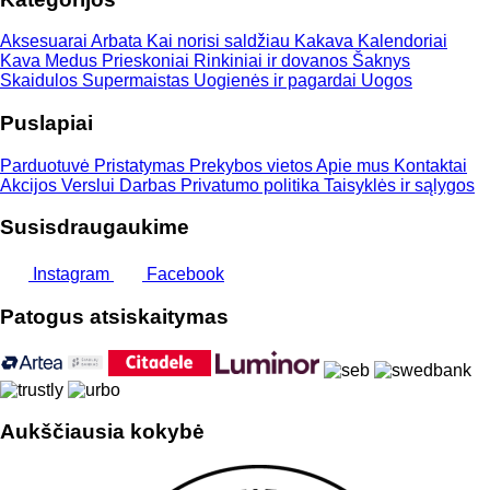
Aksesuarai
Arbata
Kai norisi saldžiau
Kakava
Kalendoriai
Kava
Medus
Prieskoniai
Rinkiniai ir dovanos
Šaknys
Skaidulos
Supermaistas
Uogienės ir pagardai
Uogos
Puslapiai
Parduotuvė
Pristatymas
Prekybos vietos
Apie mus
Kontaktai
Akcijos
Verslui
Darbas
Privatumo politika
Taisyklės ir sąlygos
Susisdraugaukime
Instagram
Facebook
Patogus atsiskaitymas
Aukščiausia kokybė