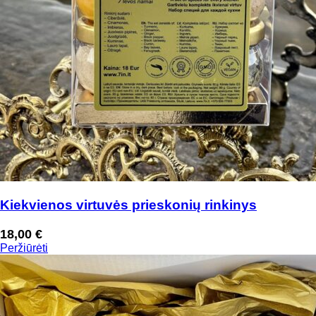
Kiekvienos virtuvės prieskonių rinkinys
18,00
€
Peržiūrėti