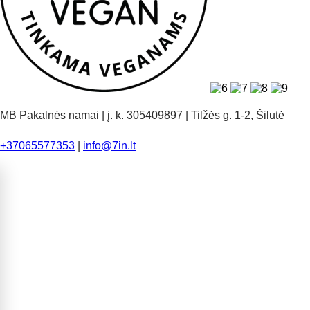
MB Pakalnės namai | į. k. 305409897 | Tilžės g. 1-2, Šilutė
+37065577353
|
info@7in.lt