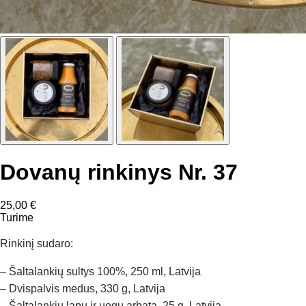
Dovanų rinkinys Nr. 37
25,00
€
Turime
Rinkinį sudaro:
– Šaltalankių sultys 100%, 250 ml, Latvija
– Dvispalvis medus, 330 g, Latvija
– Šaltalankių lapų ir uogų arbata, 25 g, Latvija