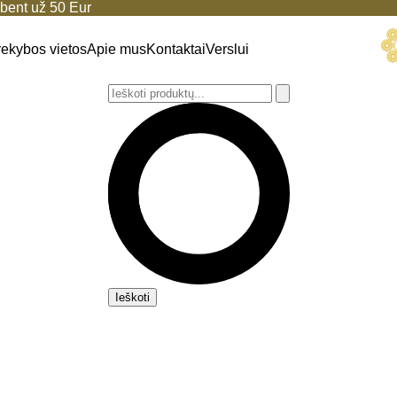
ent už 50 Eur
rekybos vietos
Apie mus
Kontaktai
Verslui
Ieškoti