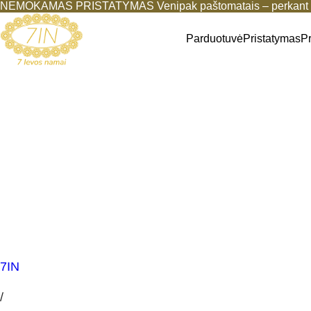
NEMOKAMAS PRISTATYMAS Venipak paštomatais – perkant b
Parduotuvė
Pristatymas
P
7IN
/