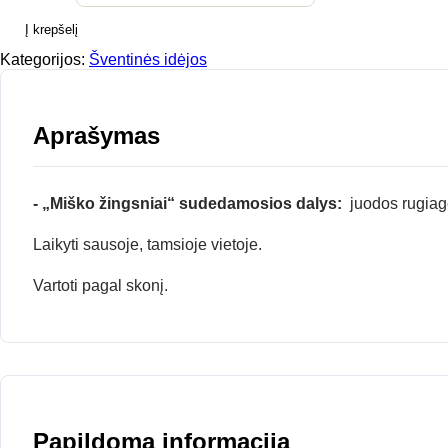
Į krepšelį
Kategorijos:
Šventinės idėjos
Aprašymas
- „Miško žingsniai“ sudedamosios dalys:
juodos rugiagė
Laikyti sausoje, tamsioje vietoje.
Vartoti pagal skonį.
Papildoma informacija