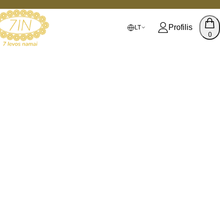
Profilis
LT
0